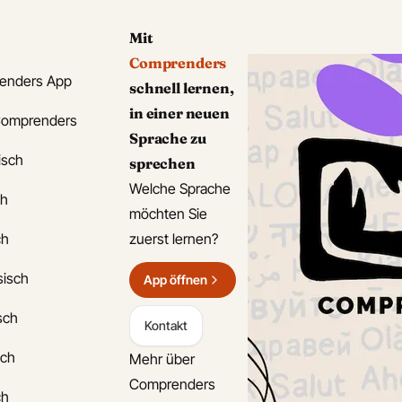
Mit
Comprenders
enders App
schnell lernen,
in einer neuen
Comprenders
Sprache zu
isch
sprechen
Welche Sprache
ch
möchten Sie
ch
zuerst lernen?
sisch
App öffnen
isch
Kontakt
sch
Mehr über
Comprenders
ch