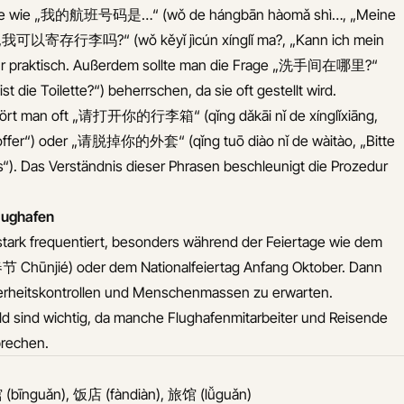
ätze wie „我的航班号码是…“ (wǒ de hángbān hàomǎ shì…, „Meine
 „我可以寄存行李吗?“ (wǒ kěyǐ jìcún xínglǐ ma?, „Kann ich mein
hr praktisch. Außerdem sollte man die Frage „洗手间在哪里?“
 ist die Toilette?“) beherrschen, da sie oft gestellt wird.
hört man oft „请打开你的行李箱“ (qǐng dǎkāi nǐ de xínglǐxiāng,
 Koffer“) oder „请脱掉你的外套“ (qǐng tuō diào nǐ de wàitào, „Bitte
s“). Das Verständnis dieser Phrasen beschleunigt die Prozedur
Flughafen
 stark frequentiert, besonders während der Feiertage wie dem
节 Chūnjié) oder dem Nationalfeiertag Anfang Oktober. Dann
cherheitskontrollen und Menschenmassen zu erwarten.
ld sind wichtig, da manche Flughafenmitarbeiter und Reisende
prechen.
馆 (bīnguǎn), 饭店 (fàndiàn), 旅馆 (lǚguǎn)