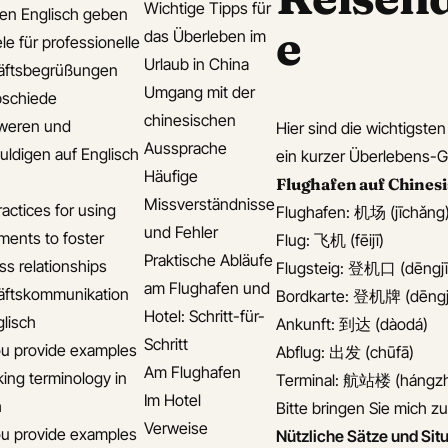
Wichtige Tipps für
len Englisch geben
e
das Überleben im
le für professionelle
Urlaub in China
äftsbegrüßungen
Umgang mit der
bschiede
chinesischen
weren und
Hier sind die wichtigst
Aussprache
uldigen auf Englisch
ein kurzer Überlebens-Gu
Häufige
Flughafen auf Chines
Missverständnisse
actices for using
Flughafen: 机场 (jīchǎng
und Fehler
ments to foster
Flug: 飞机 (fēijī)
Praktische Abläufe
ss relationships
Flugsteig: 登机口 (dēngj
am Flughafen und
äftskommunikation
Bordkarte: 登机牌 (dēngjī
Hotel: Schritt-für-
glisch
Ankunft: 到达 (dàodá)
Schritt
u provide examples
Abflug: 出发 (chūfā)
Am Flughafen
king terminology in
Terminal: 航站楼 (hángzh
Im Hotel
h
Bitte bringen Sie mich
Verweise
u provide examples
Nützliche Sätze und Sit