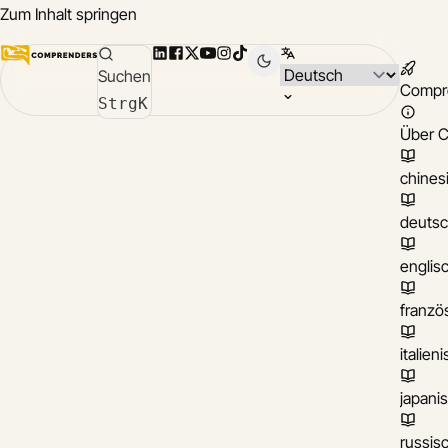
Zum Inhalt springen
LinkedIn
Facebook
X
YouTube
Instagram
TikTok
Sprache wählen
Suchen
Compr
Strg
K
Über 
chines
deuts
englis
franzö
italien
japani
russis