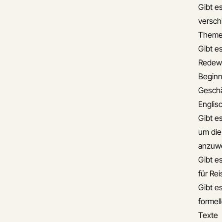
Gibt es
versch
Theme
Gibt es
Redew
Beginn
Geschä
Englis
Gibt e
um die
anzuw
Gibt e
für Re
Gibt es
formel
Texte