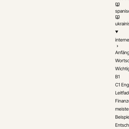
spanis
ukrain
interne
Anfäng
Wortsc
Wichti
B1
C1 Eng
Leitfa
Finanz
meiste
Beispie
Entsch