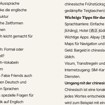
e Aussprache
chinesische Frühstücksg
ke die englische
gedämpfte Teigtaschen).
ruktur
Wichtige Tipps für da
che Zeitformen
Sprachbarriere: Einfach
hen
jīchǎng), Hotel (酒店 jiǔ
ch leicht gemacht für
Wichtige Apps: Alipay (
Maps für Navigation un
ch: Formal oder
Geld: Bargeld in chines
ll?
üblich.
ch-Vokabeln
Visum, Transitregeln und
rn
Internetzugang: SIM-Kar
s False Friends auch
Diensten.
en Deutsch und
Umgang mit der chines
n Sprachen
Chinesisch ist eine ton
 spezielle Fragen für
jedes Wortes entscheide
lk auf Englisch
wird zum Beispiel mit ei