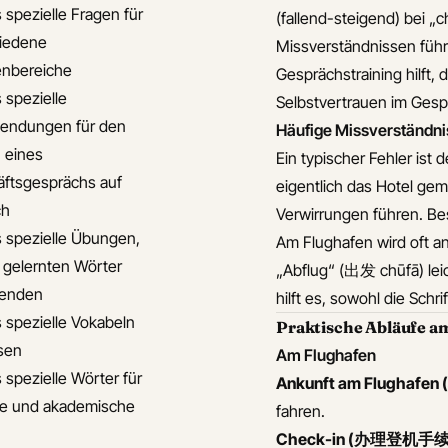
 spezielle Fragen für
(fallend-steigend) bei „
iedene
Missverständnissen führ
nbereiche
Gesprächstraining hilft,
 spezielle
Selbstvertrauen im Gesp
endungen für den
Häufige Missverständni
 eines
Ein typischer Fehler is
ftsgesprächs auf
eigentlich das Hotel gem
ch
Verwirrungen führen. Be
s spezielle Übungen,
Am Flughafen wird oft 
 gelernten Wörter
„Abflug“ (出发 chūfā) leic
enden
hilft es, sowohl die Sch
s spezielle Vokabeln
Praktische Abläufe am
isen
Am Flughafen
 spezielle Wörter für
Ankunft am Flughafen 
le und akademische
fahren.
Check-in (办理登机手续 bà