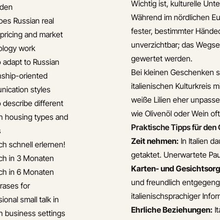
Wichtig ist, kulturelle U
iden
Während im nördlichen Euro
es Russian real
fester, bestimmter Hände
 pricing and market
unverzichtbar; das Wegse
ology work
gewertet werden.
 adapt to Russian
Bei kleinen Geschenken s
onship-oriented
italienischen Kulturkreis 
ication styles
weiße Lilien eher unpasse
 describe different
wie Olivenöl oder Wein of
n housing types and
Praktische Tipps für de
s
Zeit nehmen:
In Italien d
ch schnell erlernen!
getaktet. Unerwartete Pa
ch in 3 Monaten
Karten- und Gesichtsorg
ch in 6 Monaten
und freundlich entgegenge
rases for
italienischsprachiger Info
ional small talk in
Ehrliche Beziehungen:
It
n business settings