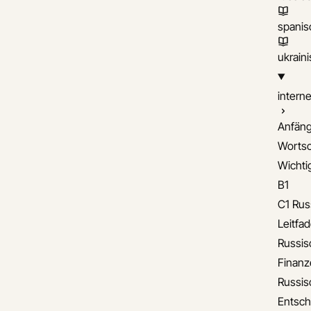
spanis
ukrain
interne
Anfäng
Wortsc
Wichti
B1
C1 Rus
Leitfa
Russis
Finanz
Russis
Entsch