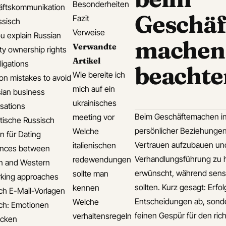
Besonderheiten
äftskommunikation
Geschäf
Fazit
ssisch
Verweise
u explain Russian
machen
Verwandte
ty ownership rights
Artikel
ligations
beachte
Wie bereite ich
 mistakes to avoid
mich auf ein
sian business
ukrainisches
sations
Beim Geschäftemachen in I
meeting vor
ische Russisch
persönlicher Beziehungen, 
Welche
n für Dating
Vertrauen aufzubauen und
italienischen
ences between
Verhandlungsführung zu h
redewendungen
n and Western
erwünscht, während sensi
sollte man
king approaches
sollten. Kurz gesagt: Erfo
kennen
ch E-Mail-Vorlagen
Entscheidungen ab, sond
Welche
ch: Emotionen
feinen Gespür für den ri
verhaltensregeln
ücken