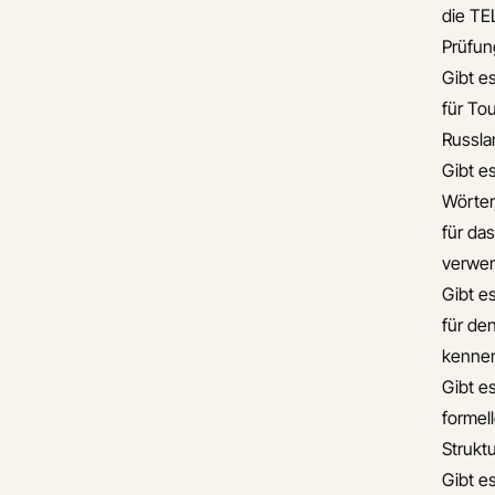
die TE
Prüfun
Gibt e
für To
Russla
Gibt es
Wörter
für da
verwe
Gibt e
für de
kennen
Gibt es
formel
Strukt
Gibt e