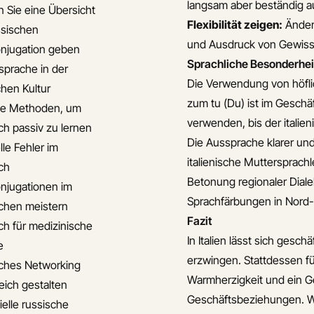
langsam aber beständig au
 Sie eine Übersicht
Flexibilität zeigen:
Änder
ssischen
und Ausdruck von Gewiss
njugation geben
Sprachliche Besonderhei
sprache in der
Die Verwendung von höfl
chen Kultur
zum
tu
(Du) ist im Geschäf
ve Methoden, um
verwenden, bis der italie
ch passiv zu lernen
Die Aussprache klarer und
lle Fehler im
italienische Muttersprac
ch
Betonung regionaler Dialek
njugationen im
Sprachfärbungen in Nord- 
chen meistern
Fazit
ch für medizinische
In Italien lässt sich gesch
e
erzwingen. Stattdessen f
ches Networking
Warmherzigkeit und ein Ges
eich gestalten
Geschäftsbeziehungen. Wer
ielle russische