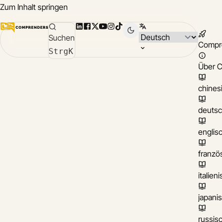
Zum Inhalt springen
LinkedIn
Facebook
X
YouTube
Instagram
TikTok
Sprache wählen
Suchen
Compr
Strg
K
Über 
chines
deuts
englis
franzö
italien
japani
russis