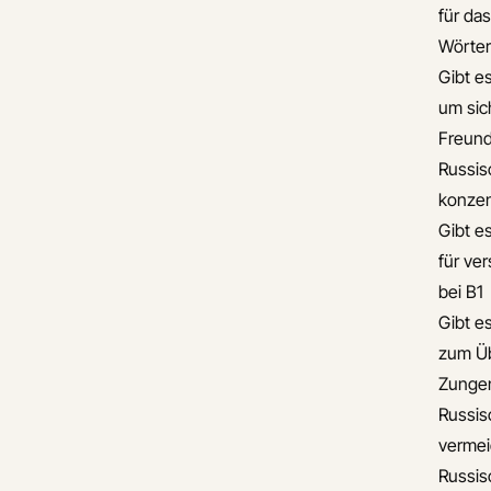
für da
Wörte
Gibt e
um sic
Freun
Russis
konzen
Gibt e
für ve
bei B1
Gibt e
zum Üb
Zunge
Russis
verme
Russis