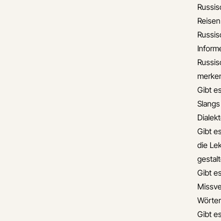
Russis
Reisen
Russis
Informe
Russis
merke
Gibt e
Slangs
Dialek
Gibt e
die Lek
gestal
Gibt e
Missve
Wörter
Gibt e