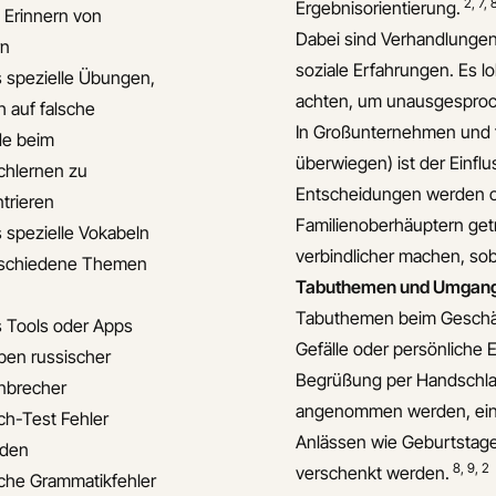
2
,
7
,
Ergebnisorientierung.
s Erinnern von
Dabei sind Verhandlungen 
rn
soziale Erfahrungen. Es lo
s spezielle Übungen,
achten, um unausgesproc
h auf falsche
In Großunternehmen und fa
de beim
überwiegen) ist der Einfl
chlernen zu
Entscheidungen werden of
trieren
Familienoberhäuptern get
s spezielle Vokabeln
verbindlicher machen, sob
rschiedene Themen
Tabuthemen und Umgan
Tabuthemen beim Geschäft 
s Tools oder Apps
Gefälle oder persönliche 
en russischer
Begrüßung per Handschlag
nbrecher
angenommen werden, eine 
ch-Test Fehler
Anlässen wie Geburtstage
iden
8
,
9
,
2
verschenkt werden.
che Grammatikfehler