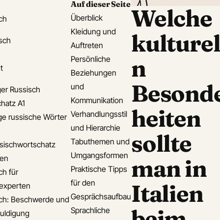
Auf dieser Seite
Welche
Überblick
ch
Kleidung und
kulturel
isch
Auftreten
Persönliche
n
t
Beziehungen
Besond
und
er Russisch
Kommunikation
hatz A1
heiten
Verhandlungsstil
ge russische Wörter
und Hierarchie
sollte
Tabuthemen und
sischwortschatz
Umgangsformen
den
man in
Praktische Tipps
ch für
für den
Italien
experten
Gesprächsaufbau
ch: Beschwerde und
beim
Sprachliche
uldigung