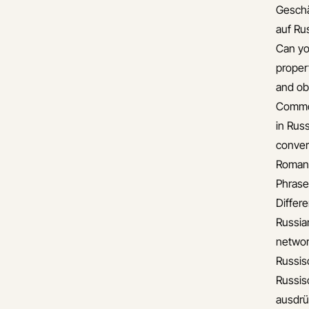
Gesch
auf Ru
Can yo
proper
and ob
Common
in Rus
conver
Romant
Phrase
Differ
Russia
networ
Russis
Russis
ausdr