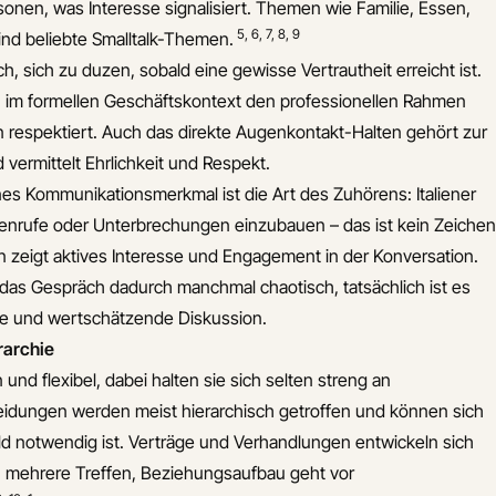
sonen, was Interesse signalisiert. Themen wie Familie, Essen,
5
,
6
,
7
,
8
,
9
sind beliebte Smalltalk-Themen.
ich, sich zu duzen, sobald eine gewisse Vertrautheit erreicht ist.
e“ im formellen Geschäftskontext den professionellen Rahmen
in respektiert. Auch das direkte Augenkontakt-Halten gehört zur
vermittelt Ehrlichkeit und Respekt.
es Kommunikationsmerkmal ist die Art des Zuhörens: Italiener
henrufe oder Unterbrechungen einzubauen – das ist kein Zeichen
n zeigt aktives Interesse und Engagement in der Konversation.
das Gespräch dadurch manchmal chaotisch, tatsächlich ist es
ge und wertschätzende Diskussion.
rarchie
 und flexibel, dabei halten sie sich selten streng an
dungen werden meist hierarchisch getroffen und können sich
d notwendig ist. Verträge und Verhandlungen entwickeln sich
n mehrere Treffen, Beziehungsaufbau geht vor