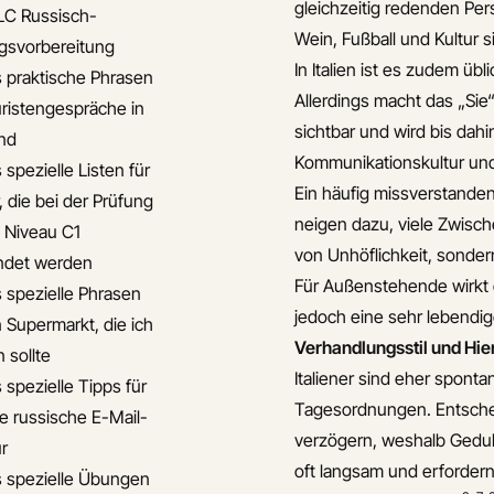
gleichzeitig redenden Per
LC Russisch-
Wein, Fußball und Kultur 
gsvorbereitung
In Italien ist es zudem übl
s praktische Phrasen
Allerdings macht das „Si
uristengespräche in
sichtbar und wird bis dah
nd
Kommunikationskultur und 
 spezielle Listen für
Ein häufig missverstanden
, die bei der Prüfung
neigen dazu, viele Zwisc
s Niveau C1
von Unhöflichkeit, sonder
ndet werden
Für Außenstehende wirkt 
s spezielle Phrasen
jedoch eine sehr lebendi
n Supermarkt, die ich
Verhandlungsstil und Hie
 sollte
Italiener sind eher spontan
 spezielle Tipps für
Tagesordnungen. Entschei
le russische E-Mail-
verzögern, weshalb Gedul
ur
oft langsam und erforder
s spezielle Übungen