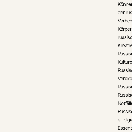
Können
der ru
Verbco
Körper
russis
Kreati
Russis
Kulture
Russis
Verbko
Russis
Russis
Notfäll
Russis
erfolgr
Essent