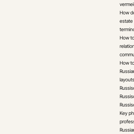
verme
How do
estate
termin
How to
relati
commun
How to
Russia
layout
Russis
Russis
Russis
Key ph
profess
Russia