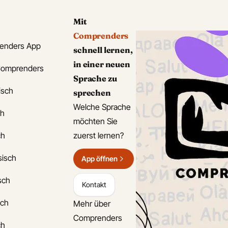
Mit
Comprenders
enders App
schnell lernen,
in einer neuen
Comprenders
Sprache zu
isch
sprechen
Welche Sprache
ch
möchten Sie
ch
zuerst lernen?
sisch
App öffnen
isch
Kontakt
sch
Mehr über
Comprenders
ch