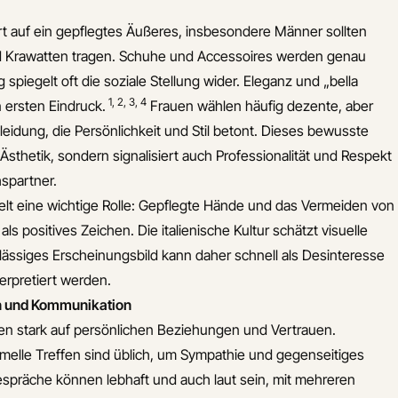
rt auf ein gepflegtes Äußeres, insbesondere Männer sollten
 Krawatten tragen. Schuhe und Accessoires werden genau
 spiegelt oft die soziale Stellung wider. Eleganz und „bella
1
,
2
,
3
,
4
n ersten Eindruck.
Frauen wählen häufig dezente, aber
eidung, die Persönlichkeit und Stil betont. Dieses bewusste
r Ästhetik, sondern signalisiert auch Professionalität und Respekt
spartner.
elt eine wichtige Rolle: Gepflegte Hände und das Vermeiden von
ls positives Zeichen. Die italienische Kultur schätzt visuelle
chlässiges Erscheinungsbild kann daher schnell als Desinteresse
erpretiert werden.
n und Kommunikation
lien stark auf persönlichen Beziehungen und Vertrauen.
melle Treffen sind üblich, um Sympathie und gegenseitiges
spräche können lebhaft und auch laut sein, mit mehreren