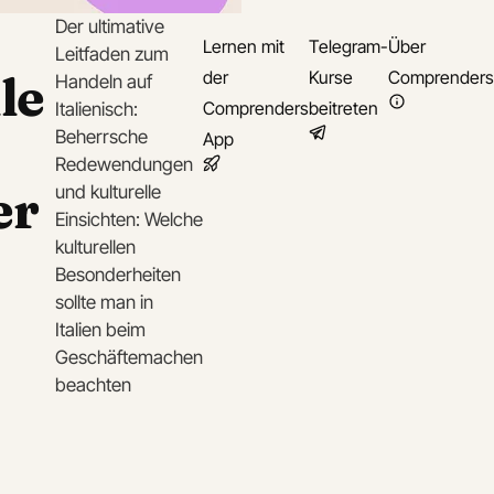
Der ultimative
Lernen mit
Telegram-
Über
Leitfaden zum
le
der
Kurse
Comprenders
Handeln auf
Comprenders
beitreten
Italienisch:
Beherrsche
App
Redewendungen
er
und kulturelle
Einsichten: Welche
kulturellen
Besonderheiten
sollte man in
Italien beim
Geschäftemachen
beachten