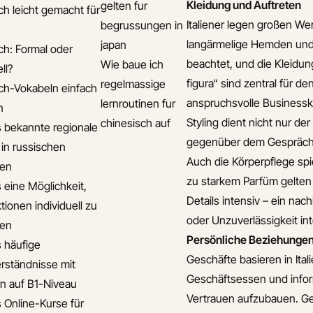
Kleidung und Auftreten
gelten fur
ch leicht gemacht für
Italiener legen großen We
begrussungen in
langärmelige Hemden und
japan
ch: Formal oder
beachtet, und die Kleidung
Wie baue ich
ll?
figura“ sind zentral für de
regelmassige
ch-Vokabeln einfach
anspruchsvolle Businesskl
lernroutinen fur
n
Styling dient nicht nur de
chinesisch auf
s bekannte regionale
gegenüber dem Gespräch
 in russischen
Auch die Körperpflege spi
ten
zu starkem Parfüm gelten a
s eine Möglichkeit,
Details intensiv – ein na
tionen individuell zu
oder Unzuverlässigkeit int
ten
Persönliche Beziehunge
s häufige
Geschäfte basieren in Ita
rständnisse mit
Geschäftsessen und infor
n auf B1-Niveau
Vertrauen aufzubauen. Ge
s Online-Kurse für