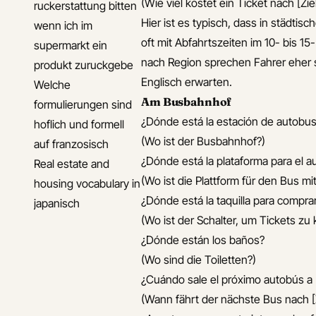
(Wie viel kostet ein Ticket nach [Zie
ruckerstattung bitten
Hier ist es typisch, dass in städtis
wenn ich im
oft mit Abfahrtszeiten im 10- bis 1
supermarkt ein
nach Region sprechen Fahrer eher s
produkt zuruckgebe
Englisch erwarten.
Welche
Am Busbahnhof
formulierungen sind
¿Dónde está la estación de autobu
hoflich und formell
(Wo ist der Busbahnhof?)
auf franzosisch
¿Dónde está la plataforma para el
Real estate and
(Wo ist die Plattform für den Bus 
housing vocabulary in
¿Dónde está la taquilla para compra
japanisch
(Wo ist der Schalter, um Tickets zu
¿Dónde están los baños?
(Wo sind die Toiletten?)
¿Cuándo sale el próximo autobús a [
(Wann fährt der nächste Bus nach [Z