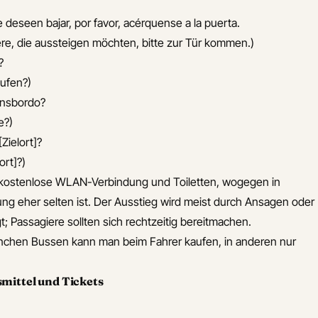
e deseen bajar, por favor, acérquense a la puerta.
iere, die aussteigen möchten, bitte zur Tür kommen.)
?
aufen?)
ransbordo?
e?)
Zielort]?
ort]?)
n kostenlose WLAN-Verbindung und Toiletten, wogegen in
ng eher selten ist. Der Ausstieg wird meist durch Ansagen oder
; Passagiere sollten sich rechtzeitig bereitmachen.
nchen Bussen kann man beim Fahrer kaufen, in anderen nur
mittel und Tickets