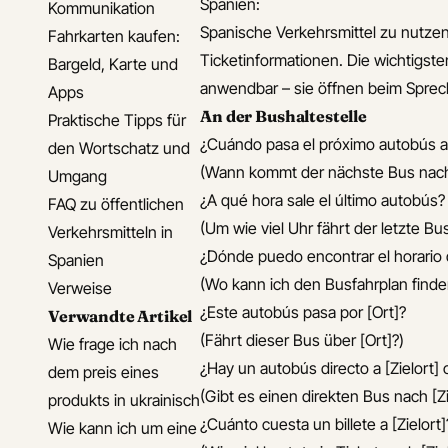
Spanien:
Kommunikation
Spanische Verkehrsmittel zu nutzen
Fahrkarten kaufen:
Ticketinformationen. Die wichtigste
Bargeld, Karte und
anwendbar – sie öffnen beim Sprech
Apps
An der Bushaltestelle
Praktische Tipps für
¿Cuándo pasa el próximo autobús a 
den Wortschatz und
(Wann kommt der nächste Bus nach 
Umgang
¿A qué hora sale el último autobús?
FAQ zu öffentlichen
(Um wie viel Uhr fährt der letzte Bu
Verkehrsmitteln in
¿Dónde puedo encontrar el horario
Spanien
(Wo kann ich den Busfahrplan finde
Verweise
¿Este autobús pasa por [Ort]?
Verwandte Artikel
(Fährt dieser Bus über [Ort]?)
Wie frage ich nach
¿Hay un autobús directo a [Zielort]
dem preis eines
(Gibt es einen direkten Bus nach [Z
produkts in ukrainisch
¿Cuánto cuesta un billete a [Zielort]
Wie kann ich um eine