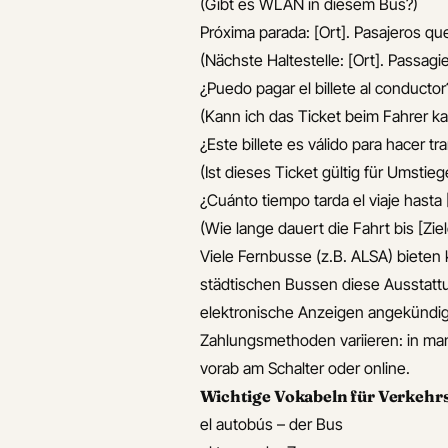
(Gibt es WLAN in diesem Bus?)
Próxima parada: [Ort]. Pasajeros qu
(Nächste Haltestelle: [Ort]. Passag
¿Puedo pagar el billete al conductor
(Kann ich das Ticket beim Fahrer k
¿Este billete es válido para hacer t
(Ist dieses Ticket gültig für Umstieg
¿Cuánto tiempo tarda el viaje hasta [
(Wie lange dauert die Fahrt bis [Ziel
Viele Fernbusse (z.B. ALSA) biete
städtischen Bussen diese Ausstattu
elektronische Anzeigen angekündigt
Zahlungsmethoden variieren: in ma
vorab am Schalter oder online.
Wichtige Vokabeln für Verkehrs
el autobús – der Bus