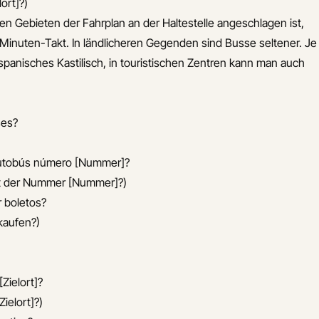
lort]?)
chen Gebieten der Fahrplan an der Haltestelle angeschlagen ist,
5-Minuten-Takt. In ländlicheren Gegenden sind Busse seltener. Je
panisches Kastilisch, in touristischen Zentren kann man auch
ses?
 autobús número [Nummer]?
mit der Nummer [Nummer]?)
r boletos?
 kaufen?)
Zielort]?
ielort]?)