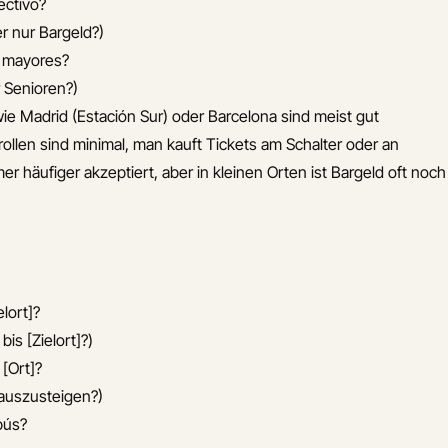
ectivo?
r nur Bargeld?)
o mayores?
r Senioren?)
e Madrid (Estación Sur) oder Barcelona sind meist gut
rollen sind minimal, man kauft Tickets am Schalter oder an
 häufiger akzeptiert, aber in kleinen Orten ist Bargeld oft noch
lort]?
bis [Zielort]?)
 [Ort]?
] auszusteigen?)
bús?