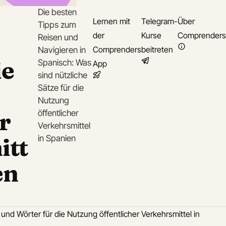
Die besten
Lernen mit
Telegram-
Über
Tipps zum
der
Kurse
Comprenders
Reisen und
Comprenders
beitreten
Navigieren in
ie
Spanisch: Was
App
sind nützliche
Sätze für die
Nutzung
r
öffentlicher
Verkehrsmittel
itt
in Spanien
en
 und Wörter für die Nutzung öffentlicher Verkehrsmittel in