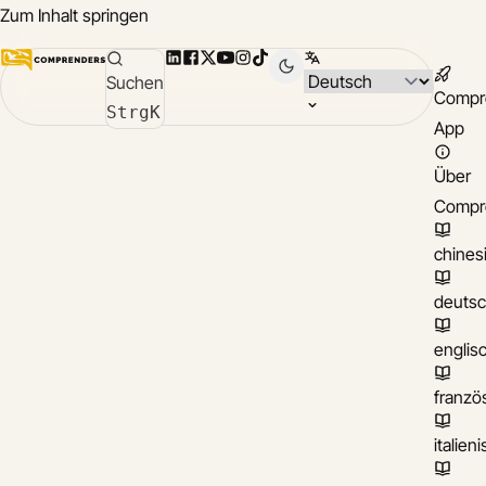
Zum Inhalt springen
LinkedIn
Facebook
X
YouTube
Instagram
TikTok
Sprache wählen
Suchen
Compr
Strg
K
App
Über
Compr
chines
deuts
englis
franzö
italien