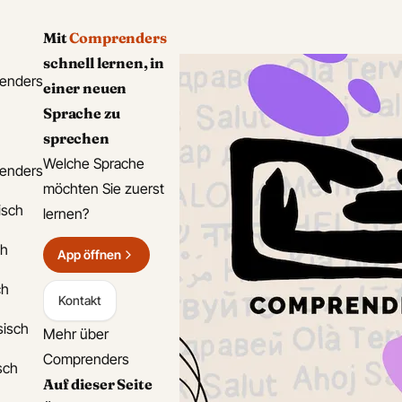
Mit
Comprenders
schnell lernen, in
enders
einer neuen
Sprache zu
sprechen
Welche Sprache
enders
möchten Sie zuerst
isch
lernen?
ch
App öffnen
ch
Kontakt
sisch
Mehr über
Comprenders
isch
Auf dieser Seite