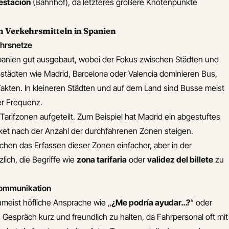
estación
(Bahnhof), da letzteres größere Knotenpunkte
n Verkehrsmitteln in Spanien
ehrsnetze
 Spanien gut ausgebaut, wobei der Fokus zwischen Städten und
oßstädten wie Madrid, Barcelona oder Valencia dominieren Bus,
akten. In kleineren Städten und auf dem Land sind Busse meist
er Frequenz.
 Tarifzonen aufgeteilt. Zum Beispiel hat Madrid ein abgestuftes
icket nach der Anzahl der durchfahrenen Zonen steigen.
en das Erfassen dieser Zonen einfacher, aber in der
lich, die Begriffe wie
zona tarifaria
oder
validez del billete
zu
 Kommunikation
meist höfliche Ansprache wie „
¿Me podría ayudar…?
“ oder
das Gespräch kurz und freundlich zu halten, da Fahrpersonal oft mit