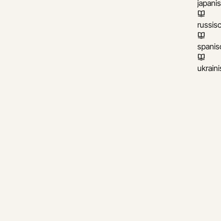
japani
russis
spanis
ukrain