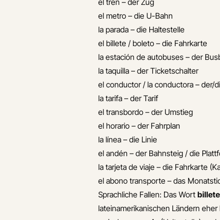
el tren – der Zug
el metro – die U-Bahn
la parada – die Haltestelle
el billete / boleto – die Fahrkarte
la estación de autobuses – der Bu
la taquilla – der Ticketschalter
el conductor / la conductora – der/d
la tarifa – der Tarif
el transbordo – der Umstieg
el horario – der Fahrplan
la línea – die Linie
el andén – der Bahnsteig / die Platt
la tarjeta de viaje – die Fahrkarte (
el abono transporte – das Monatsti
Sprachliche Fallen: Das Wort
billet
lateinamerikanischen Ländern eher