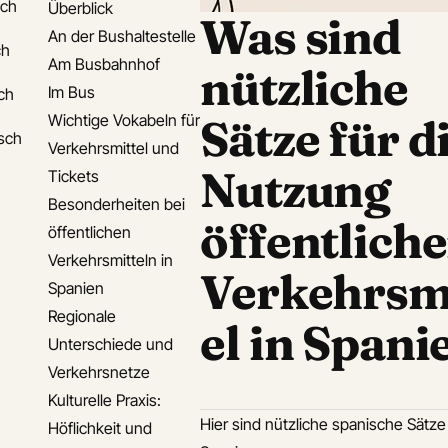
sch
Überblick
Was sind
An der Bushaltestelle
ch
Am Busbahnhof
nützliche
Im Bus
ch
Wichtige Vokabeln für
Sätze für d
isch
Verkehrsmittel und
Nutzung
Tickets
Besonderheiten bei
öffentliche
öffentlichen
Verkehrsmitteln in
Verkehrsm
Spanien
Regionale
el in Spani
Unterschiede und
Verkehrsnetze
Kulturelle Praxis:
Hier sind nützliche spanische Sätze
Höflichkeit und