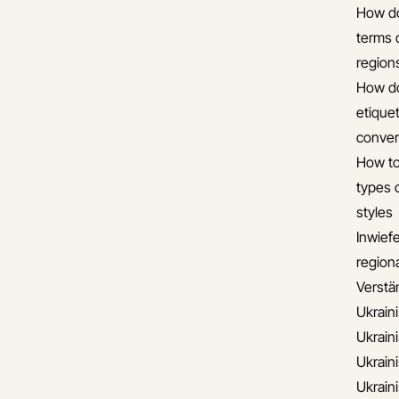
How do
terms 
region
How do
etiquet
conver
How to
types 
styles
Inwief
regiona
Verstän
Ukrain
Ukrain
Ukrain
Ukrain