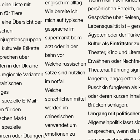
englisch im alltag
 eine Liste mit
persönlichen Bereich, de
Wie bereite ich
n für Tiere
Gespräche über Reisen,
mich auf typische
s eine Übersicht der
Lebensqualität ist – g
gesprache im
ischen
Ägypten oder der Türkei,
supermarkt beim
njugationsgruppen
Kultur als Eintrittstor
arzt oder in der
 kulturelle Etikette
Theater, Kino und Litera
bahn vor
prechen über
Erwähnen oder Nachfrag
Welche russischen
fen in der Ukraine
Theateraufführung signal
satze sind nutzlich
s regionale Varianten
längeren, engagierten 
im notfall
rainischen
Puschkin fungieren als 
Welche
ges
oder deren kurzen Inha
sprachlichen mittel
 spezielle E-Mail-
Brücken schlagen.
werden im
en für den
Umgang mit politisch
chinesischen
ischen Markt
Allgemeinpolitik lässt
verwendet um
 spezielle
ansprechen, wenn die Ha
emotionen zu
rcen oder Übungen,
zum russischen Weltrau