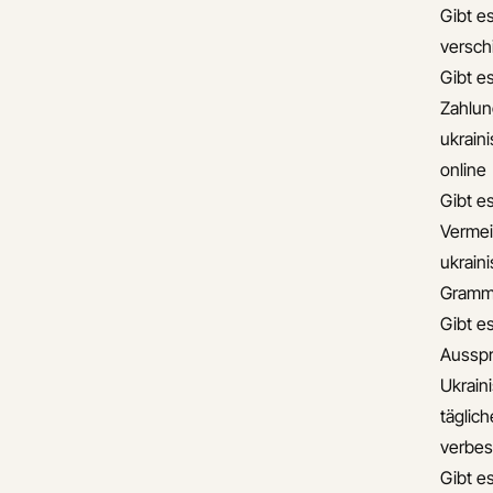
Gibt es
versch
Gibt es
Zahlun
ukrain
online
Gibt e
Vermei
ukrain
Gramma
Gibt e
Ausspr
Ukrain
täglic
verbes
Gibt e