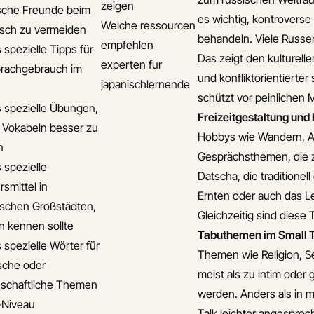
zeigen
sche Freunde beim
es wichtig, kontroverse
Welche ressourcen
isch zu vermeiden
behandeln. Viele Russe
empfehlen
 spezielle Tipps für
Das zeigt den kulturell
experten fur
rachgebrauch im
und konfliktorientierte
japanischlernende
schützt vor peinlichen 
s spezielle Übungen,
Freizeitgestaltung und
 Vokabeln besser zu
Hobbys wie Wandern, An
n
Gesprächsthemen, die zu
 spezielle
Datscha, die traditionel
smittel in
Ernten oder auch das Le
ischen Großstädten,
Gleichzeitig sind diese
n kennen sollte
Tabuthemen im Small 
 spezielle Wörter für
Themen wie Religion, Se
sche oder
meist als zu intim oder
schaftliche Themen
werden. Anders als in 
-Niveau
Talk leichter angesproc