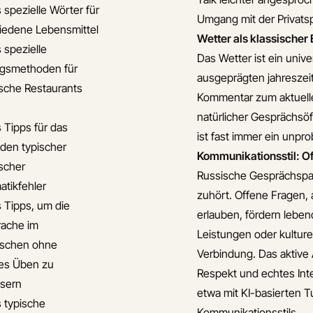
 spezielle Wörter für
Umgang mit der Privats
iedene Lebensmittel
Wetter als klassischer 
 spezielle
Das Wetter ist ein uni
gsmethoden für
ausgeprägten jahreszeit
ische Restaurants
Kommentar zum aktuell
natürlicher Gesprächsöf
s Tipps für das
ist fast immer ein unpro
den typischer
Kommunikationsstil: Of
ischer
Russische Gesprächspar
tikfehler
zuhört. Offene Fragen, 
s Tipps, um die
erlauben, fördern lebe
ache im
Leistungen oder kultur
ischen ohne
Verbindung. Das aktive 
hes Üben zu
Respekt und echtes Inte
sern
etwa mit KI-basierten 
s typische
Kommunikationsstils.