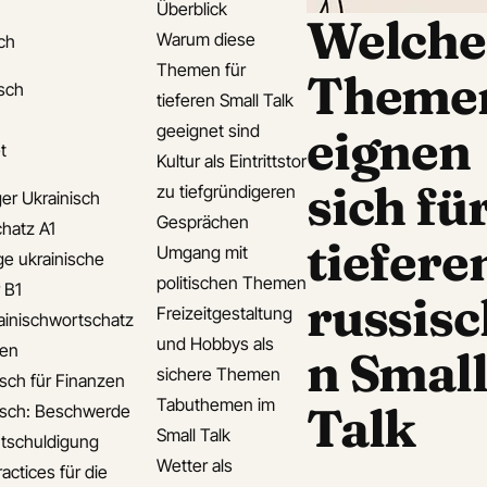
Überblick
Welche
Warum diese
ch
Themen für
Theme
isch
tieferen Small Talk
geeignet sind
eignen
t
Kultur als Eintrittstor
sich fü
zu tiefgründigeren
er Ukrainisch
Gesprächen
hatz A1
tiefere
Umgang mit
ge ukrainische
politischen Themen
 B1
russis
Freizeitgestaltung
ainischwortschatz
und Hobbys als
den
n Smal
sichere Themen
isch für Finanzen
Tabuthemen im
Talk
isch: Beschwerde
Small Talk
tschuldigung
Wetter als
actices für die