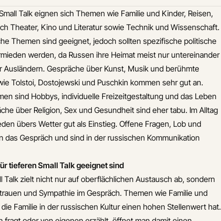
 Small Talk eignen sich Themen wie Familie und Kinder, Reisen,
ßlich Theater, Kino und Literatur sowie Technik und Wissenschaft.
che Themen sind geeignet, jedoch sollten spezifische politische
mieden werden, da Russen ihre Heimat meist nur untereinander
 vor Ausländern. Gespräche über Kunst, Musik und berühmte
r wie Tolstoi, Dostojewski und Puschkin kommen sehr gut an.
en sind Hobbys, individuelle Freizeitgestaltung und das Leben
che über Religion, Sex und Gesundheit sind eher tabu. Im Alltag
eden übers Wetter gut als Einstieg. Offene Fragen, Lob und
n das Gespräch und sind in der russischen Kommunikation
 tieferen Small Talk geeignet sind
l Talk zielt nicht nur auf oberflächlichen Austausch ab, sondern
trauen und Sympathie im Gespräch. Themen wie Familie und
l die Familie in der russischen Kultur einen hohen Stellenwert hat.
fragt oder von eigenen erzählt, öffnet man damit einen