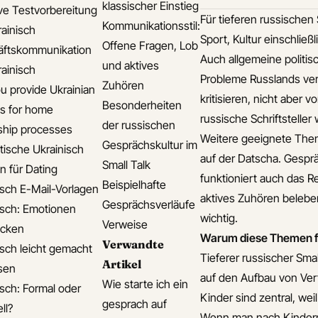
klassischer Einstieg
ive Testvorbereitung
Für tieferen russischen
Kommunikationsstil:
rainisch
Sport, Kultur einschlie
Offene Fragen, Lob
äftskommunikation
Auch allgemeine politis
und aktives
rainisch
Probleme Russlands ver
Zuhören
u provide Ukrainian
kritisieren, nicht aber
Besonderheiten
s for home
russische Schriftstelle
der russischen
hip processes
Weitere geeignete Them
Gesprächskultur im
ische Ukrainisch
auf der Datscha. Gesprä
Small Talk
n für Dating
funktioniert auch das R
Beispielhafte
isch E-Mail-Vorlagen
aktives Zuhören belebe
Gesprächsverläufe
isch: Emotionen
wichtig.
Verweise
ücken
Warum diese Themen für
Verwandte
isch leicht gemacht
Tieferer russischer Smal
Artikel
isen
auf den Aufbau von Ver
Wie starte ich ein
isch: Formal oder
Kinder sind zentral, wei
gesprach auf
ll?
Wenn man nach Kindern 