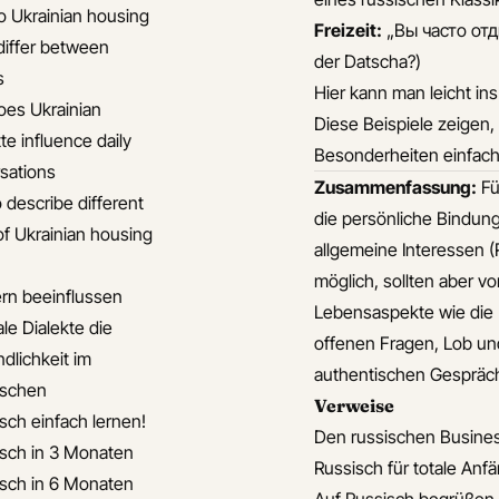
 Ukrainian housing
Freizeit:
„Вы часто отд
differ between
der Datscha?)
s
Hier kann man leicht in
es Ukrainian
Diese Beispiele zeigen,
te influence daily
Besonderheiten einfach
sations
Zusammenfassung:
Fü
 describe different
die persönliche Bindungen
of Ukrainian housing
allgemeine Interessen (
möglich, sollten aber vo
ern beeinflussen
Lebensaspekte wie die 
le Dialekte die
offenen Fragen, Lob un
dlichkeit im
authentischen Gespräc
ischen
Verweise
isch einfach lernen!
Den russischen Business
isch in 3 Monaten
Russisch für totale Anfä
isch in 6 Monaten