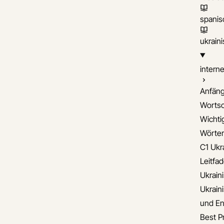
spanis
ukrain
interne
Anfäng
Wortsc
Wichti
Wörter
C1 Ukr
Leitfa
Ukrain
Ukrain
und En
Best Pr