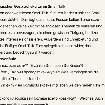
sischen Gesprächskultur im Small Talk
en oder westlichen Small Talk-Kulturen ist der russische Small
berflächlich. Das liegt daran, dass Russen kulturell eher dazu
 Menschen keine Zeit mit belanglosen Themen zu verlieren und
nhalte zu bevorzugen, die einen gewissen Tiefgang besitzen
es Interesse signalisieren. Außerdem sind Ehrerbietung und
 beiläufiger Small Talk. Dies spiegelt sich darin wider, dass
iert und bedacht gewählt werden.
hsverläufe
 вас есть дети?“ (Erzählen Sie, haben Sie Kinder?)
fen: „Как они проводят каникулы?“ (Wie verbringen sie die
amiliäre Themen erforschen.
ый фильм на большом экране?“ (Haben Sie den neuen Film im
сского классика вам больше всего нравится?“ (Welches Buch
kers gefällt Ihnen am besten?)