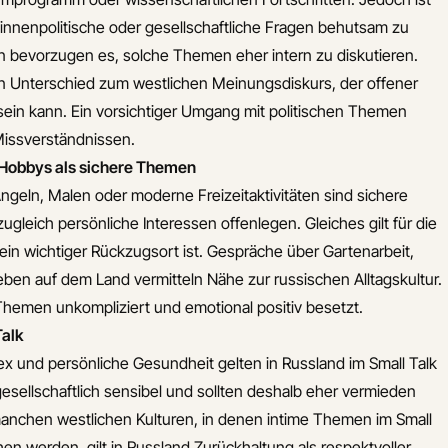
 innenpolitische oder gesellschaftliche Fragen behutsam zu
n bevorzugen es, solche Themen eher intern zu diskutieren.
en Unterschied zum westlichen Meinungsdiskurs, der offener
r sein kann. Ein vorsichtiger Umgang mit politischen Themen
Missverständnissen.
 Hobbys als sichere Themen
geln, Malen oder moderne Freizeitaktivitäten sind sichere
gleich persönliche Interessen offenlegen. Gleiches gilt für die
l ein wichtiger Rückzugsort ist. Gespräche über Gartenarbeit,
ben auf dem Land vermitteln Nähe zur russischen Alltagskultur.
 Themen unkompliziert und emotional positiv besetzt.
Talk
x und persönliche Gesundheit gelten in Russland im Small Talk
 gesellschaftlich sensibel und sollten deshalb eher vermieden
manchen westlichen Kulturen, in denen intime Themen im Small
hen werden, gilt in Russland Zurückhaltung als respektvoller