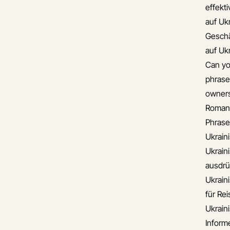
effekt
auf Uk
Gesch
auf Uk
Can yo
phrase
owners
Romant
Phrase
Ukrain
Ukrain
ausdr
Ukrain
für Re
Ukrain
Informe