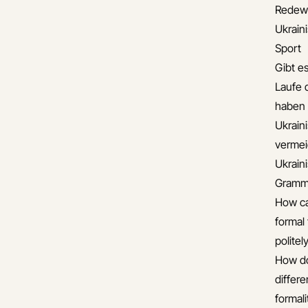
Redew
Ukrai
Sport
Gibt es
Laufe 
haben
Ukrain
verme
Ukrain
Gramma
How ca
formal 
politel
How do
differ
formali