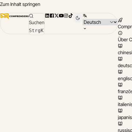
Zum Inhalt springen
LinkedIn
Facebook
X
YouTube
Instagram
TikTok
Sprache wählen
Suchen
Compr
Strg
K
Über 
chines
deuts
englis
franzö
italien
japani
russis