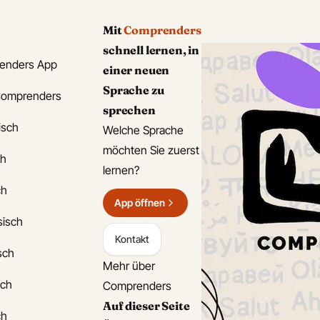
Mit
Comprenders
schnell lernen, in
enders App
einer neuen
Sprache zu
Comprenders
sprechen
isch
Welche Sprache
möchten Sie zuerst
ch
lernen?
ch
App öffnen
sisch
Kontakt
isch
Mehr über
sch
Comprenders
Auf dieser Seite
ch