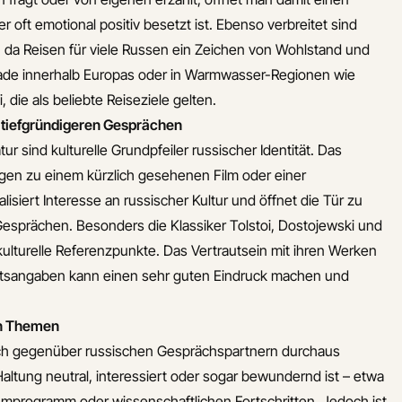
r oft emotional positiv besetzt ist. Ebenso verbreitet sind
 da Reisen für viele Russen ein Zeichen von Wohlstand und
erade innerhalb Europas oder in Warmwasser-Regionen wie
 die als beliebte Reiseziele gelten.
 zu tiefgründigeren Gesprächen
tur sind kulturelle Grundpfeiler russischer Identität. Das
en zu einem kürzlich gesehenen Film oder einer
isiert Interesse an russischer Kultur und öffnet die Tür zu
Gesprächen. Besonders die Klassiker Tolstoi, Dostojewski und
kulturelle Referenzpunkte. Das Vertrautsein mit ihren Werken
ltsangaben kann einen sehr guten Eindruck machen und
en Themen
 sich gegenüber russischen Gesprächspartnern durchaus
ltung neutral, interessiert oder sogar bewundernd ist – etwa
mprogramm oder wissenschaftlichen Fortschritten. Jedoch ist