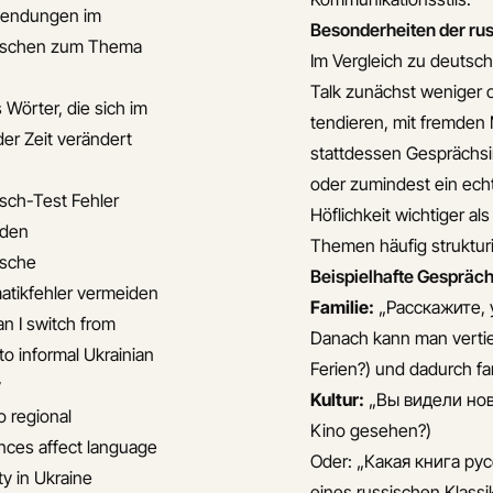
endungen im
Besonderheiten der rus
nischen zum Thema
Im Vergleich zu deutsch
Talk zunächst weniger o
 Wörter, die sich im
tendieren, mit fremden
der Zeit verändert
stattdessen Gesprächsi
oder zumindest ein echt
isch-Test Fehler
Höflichkeit wichtiger als
iden
Themen häufig struktur
ische
Beispielhafte Gespräc
tikfehler vermeiden
Familie:
„Расскажите, у
n I switch from
Danach kann man vertie
to informal Ukrainian
Ferien?) und dadurch f
y
Kultur:
„Вы видели нов
 regional
Kino gesehen?)
ences affect language
Oder: „Какая книга ру
ty in Ukraine
eines russischen Klassi