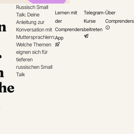
Russisch Small
Lernen mit
Telegram-
Über
Talk: Deine
n
der
Kurse
Comprenders
Anleitung zur
Comprenders
beitreten
Konversation mit
Muttersprachlern:
App
Welche Themen
r
eignen sich für
tieferen
n
russischen Small
Talk
che
l