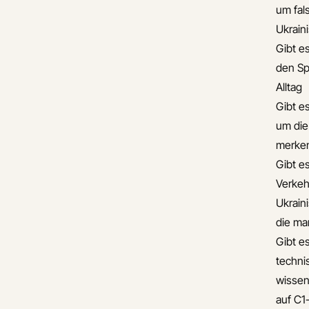
um fal
Ukrain
Gibt es
den Sp
Alltag
Gibt e
um die
merke
Gibt es
Verkehr
Ukrain
die ma
Gibt es
techni
wissen
auf C1