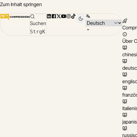
Zum Inhalt springen
LinkedIn
Facebook
X
YouTube
Instagram
TikTok
Sprache wählen
Suchen
Compr
Strg
K
Über 
chines
deuts
englis
franzö
italien
japani
russis