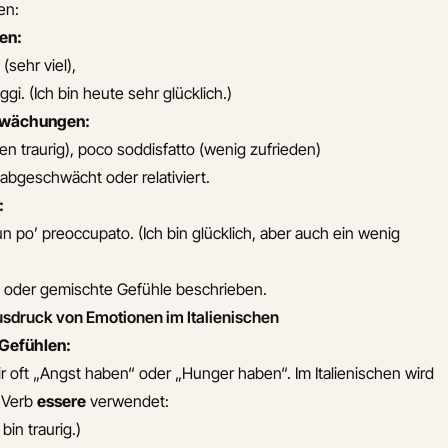
en:
en:
o
(sehr viel),
ggi.
(Ich bin heute sehr glücklich.)
hwächungen:
en traurig),
poco soddisfatto
(wenig zufrieden)
abgeschwächt oder relativiert.
:
un po’ preoccupato.
(Ich bin glücklich, aber auch ein wenig
 oder gemischte Gefühle beschrieben.
usdruck von Emotionen im Italienischen
 Gefühlen:
 oft „Angst haben“ oder „Hunger haben“. Im Italienischen wird
s Verb
essere
verwendet:
 bin traurig.)