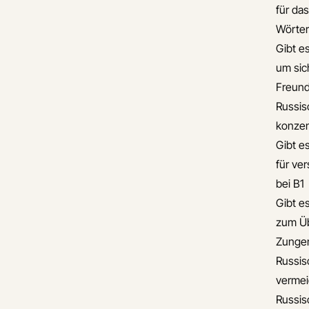
für da
Wörte
Gibt e
um sic
Freun
Russis
konzen
Gibt e
für ve
bei B1
Gibt e
zum Üb
Zunge
Russis
verme
Russis