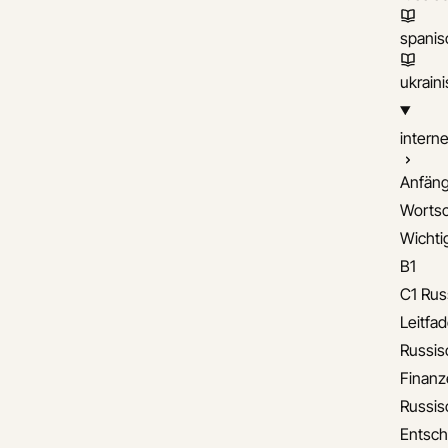
spanis
ukrain
interne
Anfäng
Wortsc
Wichti
B1
C1 Rus
Leitfa
Russis
Finanz
Russis
Entsch