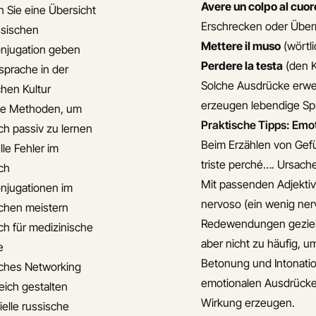
Avere un colpo al cuor
 Sie eine Übersicht
Erschrecken oder Über
ssischen
Mettere il muso
(wörtli
njugation geben
Perdere la testa
(den Ko
sprache in der
Solche Ausdrücke erwe
chen Kultur
erzeugen lebendige Spr
ve Methoden, um
Praktische Tipps: Em
ch passiv zu lernen
Beim Erzählen von Gefü
lle Fehler im
triste perché…
. Ursach
ch
Mit passenden Adjekti
njugationen im
nervoso
(ein wenig ner
chen meistern
Redewendungen gezielt 
ch für medizinische
aber nicht zu häufig, u
e
Betonung und Intonation
ches Networking
emotionalen Ausdrücke
eich gestalten
Wirkung erzeugen.
ielle russische