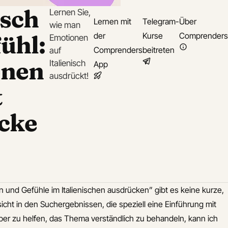
isch
Lernen Sie,
Lernen mit
Telegram-
Über
wie man
ühl:
der
Kurse
Comprenders
Emotionen
Comprenders
beitreten
auf
onen
Italienisch
App
ausdrückt!
t
cke
nd Gefühle im Italienischen ausdrücken” gibt es keine kurze,
icht in den Suchergebnissen, die speziell eine Einführung mit
aber zu helfen, das Thema verständlich zu behandeln, kann ich