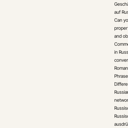
Gesch
auf Ru
Can yo
proper
and ob
Common
in Rus
conver
Romant
Phrase
Differ
Russia
networ
Russis
Russis
ausdr