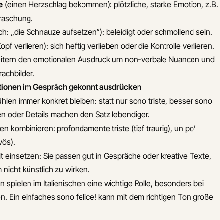
e
(einen Herzschlag bekommen): plötzliche, starke Emotion, z.B.
raschung.
ch: „die Schnauze aufsetzen“): beleidigt oder schmollend sein.
pf verlieren): sich heftig verlieben oder die Kontrolle verlieren.
itern den emotionalen Ausdruck um non-verbale Nuancen und
achbilder.
otionen im Gespräch gekonnt ausdrücken
hlen immer konkret bleiben: statt nur
sono triste
, besser
sono
en oder Details machen den Satz lebendiger.
ven kombinieren:
profondamente triste
(tief traurig),
un po’
vös).
einsetzen: Sie passen gut in Gespräche oder kreative Texte,
m nicht künstlich zu wirken.
 spielen im Italienischen eine wichtige Rolle, besonders bei
n. Ein einfaches
sono felice!
kann mit dem richtigen Ton große