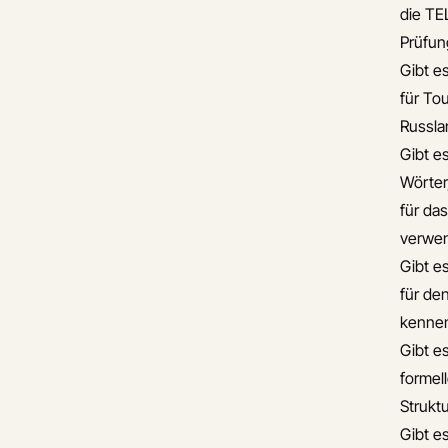
die TE
Prüfun
Gibt e
für To
Russla
Gibt es
Wörter
für da
verwe
Gibt e
für de
kennen
Gibt es
formel
Strukt
Gibt e