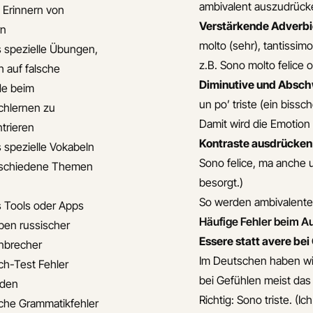
ambivalent auszudrück
s Erinnern von
Verstärkende Adverbi
rn
molto
(sehr),
tantissim
s spezielle Übungen,
z.B.
Sono molto felice o
h auf falsche
Diminutive und Absc
de beim
un po’ triste
(ein bissch
chlernen zu
Damit wird die Emotion 
trieren
Kontraste ausdrücken
s spezielle Vokabeln
Sono felice, ma anche 
rschiedene Themen
besorgt.)
So werden ambivalente
s Tools oder Apps
Häufige Fehler beim A
en russischer
Essere statt avere bei
nbrecher
Im Deutschen haben wir
ch-Test Fehler
bei Gefühlen meist da
iden
Richtig:
Sono triste.
(Ich
che Grammatikfehler