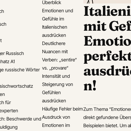
Überblick
Italien
Emotionen und
ch
Gefühle im
mit Gef
isch
Italienischen
ausdrücken
Emoti
t
Deutlichere
perfek
Nuancen mit
er Russisch
Verben: „sentire“
hatz A1
ausdrü
vs. „provare“
ge russische Wörter
Intensität und
n!
Steigerung von
sischwortschatz
Gefühlen
den
ausdrücken
ch für
Häufige Fehler beim
Zum Thema “Emotionen u
experten
Ausdruck von
direkt gefundene Übers
ch: Beschwerde und
Emotionen im
Beispielen bietet. Um 
uldigung