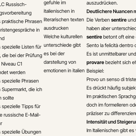
gefuhle im
auszudrücken.
LC Russisch-
italienischen in
Deutlichere Nuancen mi
gsvorbereitung
literarischen texten
Die Verben
sentire
un
s praktische Phrasen
ausdrucken
haben aber unterschie
uristengespräche in
Welche kulturellen
sentire
betont oft eine
nd
unterschiede gibt
Sento la felicità dentro 
 spezielle Listen für
es bei der
Es ist unmittelbarer u
, die bei der Prüfung
darstellung von
provare
bezieht sich e
s Niveau C1
emotionen in italien
Beispiel:
ndet werden
Provo un senso di trist
s spezielle Phrasen
Es drückt häufig subjek
n Supermarkt, die ich
Im praktischen Sprach
 sollte
doch im formelleren ode
 spezielle Tipps für
präziser zu differenzier
le russische E-Mail-
Intensität und Steige
ur
Im Italienischen gibt e
s spezielle Übungen