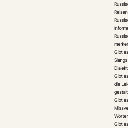
Russis
Reisen
Russis
Informe
Russis
merke
Gibt e
Slangs
Dialek
Gibt e
die Lek
gestal
Gibt e
Missve
Wörter
Gibt e