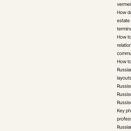
verme
How do
estate
termin
How to
relati
commun
How to
Russia
layout
Russis
Russis
Russis
Key ph
profess
Russia