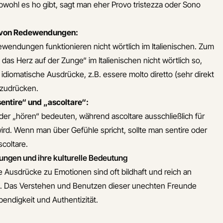
bwohl es
ho
gibt, sagt man eher
Provo tristezza
oder
Sono
 von Redewendungen:
endungen funktionieren nicht wörtlich im Italienischen. Zum
 das Herz auf der Zunge“ im Italienischen nicht wörtlich so,
 idiomatische Ausdrücke, z.B.
essere molto diretto
(sehr direkt
szudrücken.
ntire“ und „ascoltare“:
oder „hören“ bedeuten, während
ascoltare
ausschließlich für
rd. Wenn man über Gefühle spricht, sollte man
sentire
oder
scoltare
.
ngen und ihre kulturelle Bedeutung
he Ausdrücke zu Emotionen sind oft bildhaft und reich an
nd. Das Verstehen und Benutzen dieser unechten Freunde
bendigkeit und Authentizität.