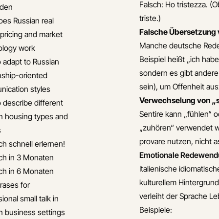
Falsch:
Ho tristezza.
(O
iden
triste.
)
es Russian real
Falsche Übersetzung
 pricing and market
Manche deutsche Redew
ology work
Beispiel heißt „ich habe
 adapt to Russian
sondern es gibt andere
onship-oriented
sein), um Offenheit au
ication styles
Verwechselung von „se
 describe different
Sentire
kann „fühlen“ 
n housing types and
„zuhören“ verwendet wi
s
provare
nutzen, nicht
a
ch schnell erlernen!
Emotionale Redewendu
ch in 3 Monaten
Italienische idiomatisc
ch in 6 Monaten
kulturellem Hintergru
rases for
verleiht der Sprache Le
ional small talk in
Beispiele:
n business settings