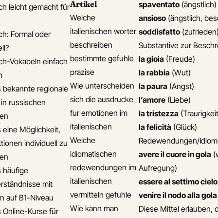
Artikel
spaventato
(ängstlich)
ch leicht gemacht für
Welche
ansioso
(ängstlich, bes
italienischen worter
soddisfatto
(zufrieden
ch: Formal oder
beschreiben
Substantive zur Besch
ll?
bestimmte gefuhle
la gioia
(Freude)
ch-Vokabeln einfach
prazise
la rabbia
(Wut)
n
Wie unterscheiden
la paura
(Angst)
s bekannte regionale
sich die ausdrucke
l’amore
(Liebe)
 in russischen
fur emotionen im
la tristezza
(Traurigkeit
ten
italienischen
la felicità
(Glück)
s eine Möglichkeit,
Welche
Redewendungen/Idiom
tionen individuell zu
idiomatischen
avere il cuore in gola
(
ten
redewendungen im
Aufregung)
s häufige
italienischen
essere al settimo cielo
rständnisse mit
vermitteln gefuhle
venire il nodo alla gola
n auf B1-Niveau
Wie kann man
Diese Mittel erlauben, 
s Online-Kurse für