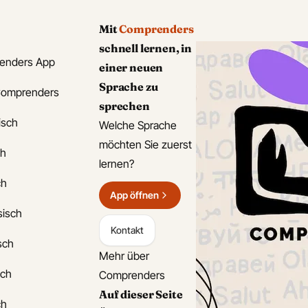
Mit
Comprenders
schnell lernen, in
enders App
einer neuen
Sprache zu
Comprenders
sprechen
isch
Welche Sprache
möchten Sie zuerst
ch
lernen?
ch
App öffnen
sisch
Kontakt
isch
Mehr über
sch
Comprenders
Auf dieser Seite
ch