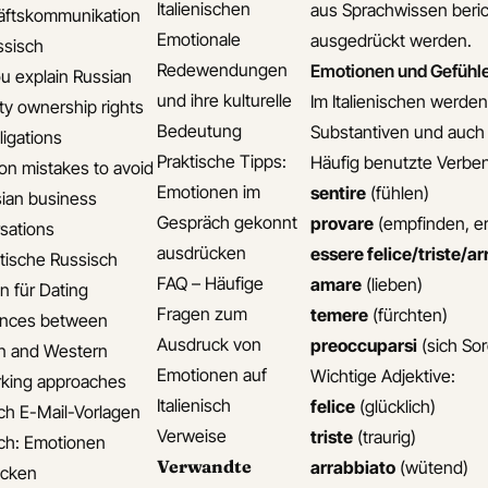
Italienischen
aus Sprachwissen beric
äftskommunikation
Emotionale
ausgedrückt werden.
ssisch
Redewendungen
Emotionen und Gefühle
u explain Russian
und ihre kulturelle
Im Italienischen werde
ty ownership rights
Bedeutung
Substantiven und auc
ligations
Praktische Tipps:
Häufig benutzte Verben 
 mistakes to avoid
Emotionen im
sentire
(fühlen)
sian business
Gespräch gekonnt
provare
(empfinden, e
sations
ausdrücken
essere felice/triste/a
ische Russisch
FAQ – Häufige
amare
(lieben)
n für Dating
Fragen zum
temere
(fürchten)
ences between
Ausdruck von
preoccuparsi
(sich So
n and Western
Emotionen auf
Wichtige Adjektive:
king approaches
Italienisch
felice
(glücklich)
ch E-Mail-Vorlagen
Verweise
triste
(traurig)
ch: Emotionen
Verwandte
arrabbiato
(wütend)
ücken