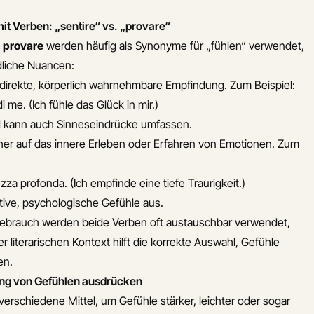
t Verben: „sentire“ vs. „provare“
d
provare
werden häufig als Synonyme für „fühlen“ verwendet,
dliche Nuancen:
 direkte, körperlich wahrnehmbare Empfindung. Zum Beispiel:
di me.
(Ich fühle das Glück in mir.)
nd kann auch Sinneseindrücke umfassen.
her auf das innere Erleben oder Erfahren von Emotionen. Zum
ezza profonda.
(Ich empfinde eine tiefe Traurigkeit.)
tive, psychologische Gefühle aus.
gebrauch werden beide Verben oft austauschbar verwendet,
r literarischen Kontext hilft die korrekte Auswahl, Gefühle
en.
rung von Gefühlen ausdrücken
s verschiedene Mittel, um Gefühle stärker, leichter oder sogar