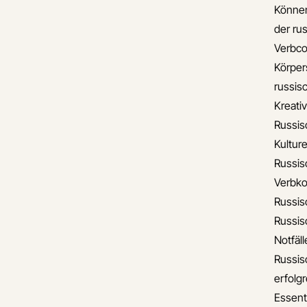
Können
der ru
Verbco
Körper
russis
Kreati
Russis
Kulture
Russis
Verbko
Russis
Russis
Notfäll
Russis
erfolgr
Essent