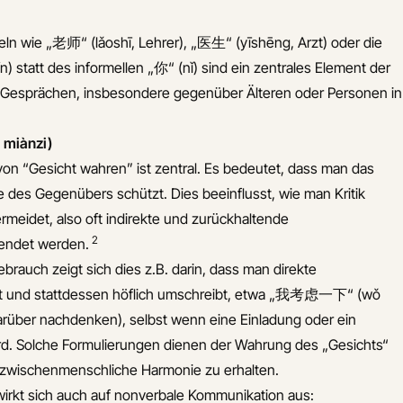
eln wie „老师“ (lǎoshī, Lehrer), „医生“ (yīshēng, Arzt) oder die
n) statt des informellen „你“ (nǐ) sind ein zentrales Element der
Gesprächen, insbesondere gegenüber Älteren oder Personen in
 miànzi)
von “Gesicht wahren” ist zentral. Es bedeutet, dass man das
des Gegenübers schützt. Dies beeinflusst, wie man Kritik
ermeidet, also oft indirekte und zurückhaltende
2
endet werden.
brauch zeigt sich dies z.B. darin, dass man direkte
t und stattdessen höflich umschreibt, etwa „我考虑一下“ (wǒ
darüber nachdenken), selbst wenn eine Einladung oder ein
rd. Solche Formulierungen dienen der Wahrung des „Gesichts“
m zwischenmenschliche Harmonie zu erhalten.
rkt sich auch auf nonverbale Kommunikation aus: