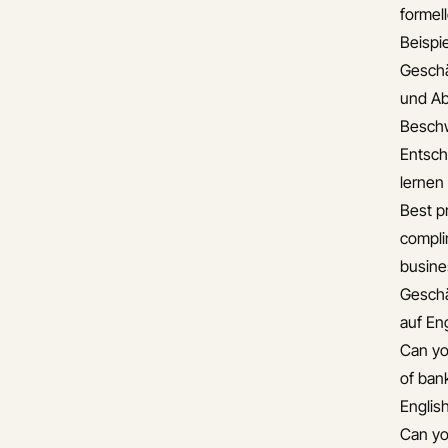
formel
Beispie
Gesch
und A
Besch
Entsch
lernen
Best pr
compli
busine
Gesch
auf En
Can yo
of ban
Englis
Can yo