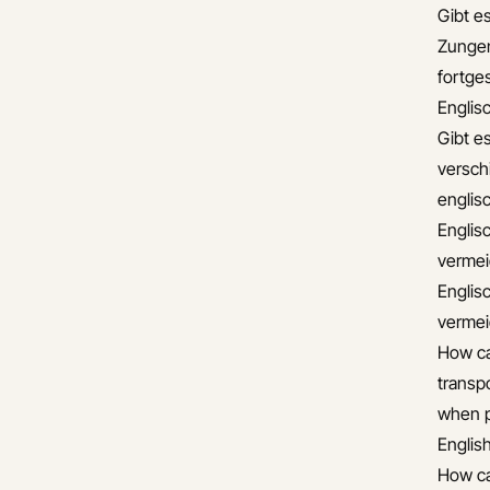
Gibt es
Zungen
fortge
Englis
Gibt e
versch
englis
Englis
verme
Englis
verme
How ca
transp
when pl
Englis
How ca