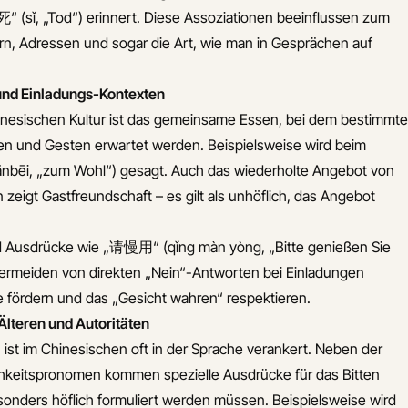
死“ (sǐ, „Tod“) erinnert. Diese Assoziationen beeinflussen zum
n, Adressen und sogar die Art, wie man in Gesprächen auf
 und Einladungs-Kontexten
chinesischen Kultur ist das gemeinsame Essen, bei dem bestimmte
n und Gesten erwartet werden. Beispielsweise wird beim
nbēi, „zum Wohl“) gesagt. Auch das wiederholte Angebot von
zeigt Gastfreundschaft – es gilt als unhöflich, das Angebot
d Ausdrücke wie „请慢用“ (qǐng màn yòng, „Bitte genießen Sie
ermeiden von direkten „Nein“-Antworten bei Einladungen
e fördern und das „Gesicht wahren“ respektieren.
Älteren und Autoritäten
 ist im Chinesischen oft in der Sprache verankert. Neben der
hkeitspronomen kommen spezielle Ausdrücke für das Bitten
sonders höflich formuliert werden müssen. Beispielsweise wird