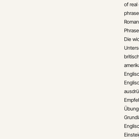
of real
phrase
Romant
Phrase
Die wi
Unters
britis
amerik
Englis
Englis
ausdr
Empfe
Übunge
Grund
Englis
Einste