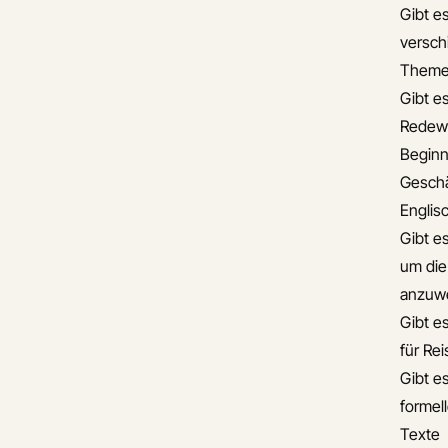
Gibt es
versch
Theme
Gibt es
Redew
Beginn
Geschä
Englis
Gibt e
um die
anzuw
Gibt e
für Re
Gibt es
formel
Texte