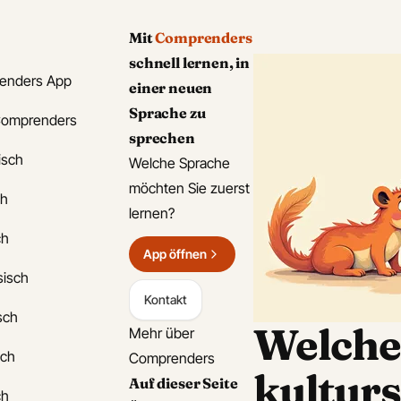
Mit
Comprenders
schnell lernen, in
enders App
einer neuen
Sprache zu
Comprenders
sprechen
isch
Welche Sprache
möchten Sie zuerst
ch
lernen?
ch
App öffnen
sisch
Kontakt
isch
Welche
Mehr über
sch
Comprenders
kultur
Auf dieser Seite
ch