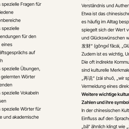
 spezielle Fragen für
Verständnis und Authent
iedene
Etwa ist das chinesisc
nbereiche
es häufig im Alltag b
 spezielle
spiegelt sich der Wert
endungen für den
und Glückswünschen wi
 eines
发财“ (gōngxǐ fācái, „G
ftsgesprächs auf
Zudem ist es wichtig, 
ch
Die oft indirekte Komm
s spezielle Übungen,
sind kulturelle Merkmal
 gelernten Wörter
„再说“ (zài shuō, „wir sp
enden
Vermeidung eines direk
s spezielle Vokabeln
Weitere wichtige kult
isen
Zahlen und ihre symbo
 spezielle Wörter für
In der chinesischen Ku
le und akademische
Einfluss auf den Sprachg
„bā“ ähnlich klingt wie 