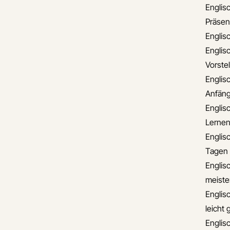
Englisc
Präsen
Englis
Englisc
Vorste
Englis
Anfäng
Englisc
Lerne
Englis
Tagen
Englisc
meiste
Englis
leicht
Englis