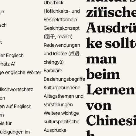
Überblick
zifisch
Höflichkeits- und
ch
Respektformeln
Ausdrü
isch
Gesichtskonzept
(面子, miànzi)
ke sollt
t
Redewendungen
man
und Idiome (成语,
er Englisch
chéngyǔ)
hatz A1
beim
Familiäre
ge englische Wörter
Beziehungsbegriffe
Lernen
Kulturgebundene
lischwortschatz
Alltagsthemen und
den
von
Vorstellungen
en auf Englisch
Weitere wichtige
Chines
rn
kulturspezifische
le für
Ausdrücke
h
uldigungen im