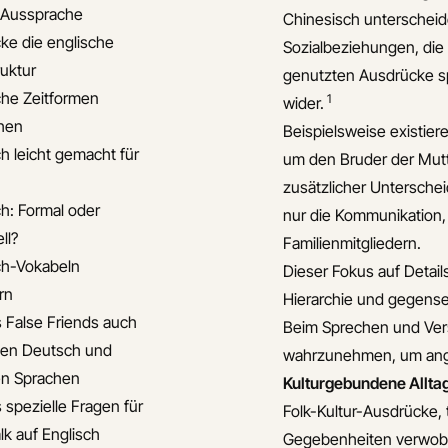
e Aussprache
Chinesisch unterscheid
ke die englische
Sozialbeziehungen, die
ruktur
genutzten Ausdrücke sp
che Zeitformen
1
wider.
hen
Beispielsweise existier
ch leicht gemacht für
um den Bruder der Mutt
zusätzlicher Unterschei
ch: Formal oder
nur die Kommunikation,
ll?
Familienmitgliedern.
ch-Vokabeln
Dieser Fokus auf Detail
rn
Hierarchie und gegense
s False Friends auch
Beim Sprechen und Vers
en Deutsch und
wahrzunehmen, um ange
n Sprachen
Kulturgebundene Allta
 spezielle Fragen für
Folk-Kultur-Ausdrücke, 
lk auf Englisch
Gegebenheiten verwoben