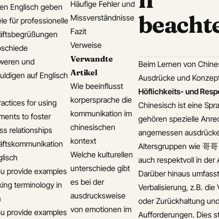
Häufige Fehler und
len Englisch geben
beacht
Missverständnisse
le für professionelle
Fazit
äftsbegrüßungen
Verweise
bschiede
Verwandte
weren und
Beim Lernen von Chines
Artikel
uldigen auf Englisch
Ausdrücke und Konzept
Wie beeinflusst
Höflichkeits- und Res
korpersprache die
actices for using
Chinesisch ist eine Spr
kommunikation im
ments to foster
gehören spezielle Anred
chinesischen
ss relationships
angemessen ausdrücken. 
kontext
äftskommunikation
Altersgruppen wie 哥哥 (
Welche kulturellen
glisch
auch respektvoll in de
unterschiede gibt
u provide examples
Darüber hinaus umfasst 
es bei der
king terminology in
Verbalisierung, z.B. di
ausdrucksweise
h
oder Zurückhaltung und
von emotionen im
u provide examples
Aufforderungen. Dies st