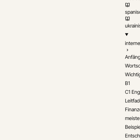
spanis
ukrain
interne
Anfäng
Wortsc
Wichti
B1
C1 Eng
Leitfa
Finanz
meiste
Beispie
Entsch