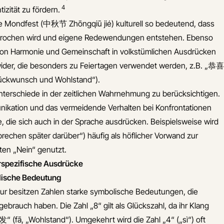
4
izität zu fördern.
he Mondfest (中秋节 Zhōngqiū jié) kulturell so bedeutend, dass
esprochen wird und eigene Redewendungen entstehen. Ebenso
 von Harmonie und Gemeinschaft in volkstümlichen Ausdrücken
der, die besonders zu Feiertagen verwendet werden, z.B. „恭喜
lückwunsch und Wohlstand“).
Unterschiede in der zeitlichen Wahrnehmung zu berücksichtigen.
unikation und das vermeidende Verhalten bei Konfrontationen
e, die sich auch in der Sprache ausdrücken. Beispielsweise wird
rechen später darüber“) häufig als höflicher Vorwand zur
ten „Nein“ genutzt.
urspezifische Ausdrücke
lische Bedeutung
ltur besitzen Zahlen starke symbolische Bedeutungen, die
ebrauch haben. Die Zahl „8“ gilt als Glückszahl, da ihr Klang
„发“ (fā, „Wohlstand“). Umgekehrt wird die Zahl „4“ („sì“) oft