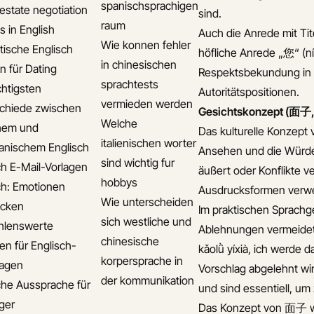
spanischsprachigen
 estate negotiation
sind.
raum
s in English
Auch die Anrede mit Tit
Wie konnen fehler
ische Englisch
höfliche Anrede „您“ (ní
in chinesischen
n für Dating
Respektsbekundung in 
sprachtests
chtigsten
Autoritätspositionen.
vermieden werden
chiede zwischen
Gesichtskonzept (面子,
Welche
chem und
Das kulturelle Konzept 
italienischen worter
anischem Englisch
Ansehen und die Würde 
sind wichtig fur
ch E-Mail-Vorlagen
äußert oder Konflikte v
hobbys
ch: Emotionen
Ausdrucksformen verw
Wie unterscheiden
ücken
Im praktischen Sprachge
sich westliche und
hlenswerte
Ablehnungen vermeide
chinesische
n für Englisch-
kǎolǜ yíxià, ich werde 
korpersprache in
lagen
Vorschlag abgelehnt wi
der kommunikation
che Aussprache für
und sind essentiell, u
iger
Das Konzept von 面子 wi