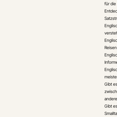
für di
Entdec
Satzst
Englis
verste
Englis
Reisen
Englis
Informe
Englis
meiste
Gibt e
zwisch
andere
Gibt es
Smallta