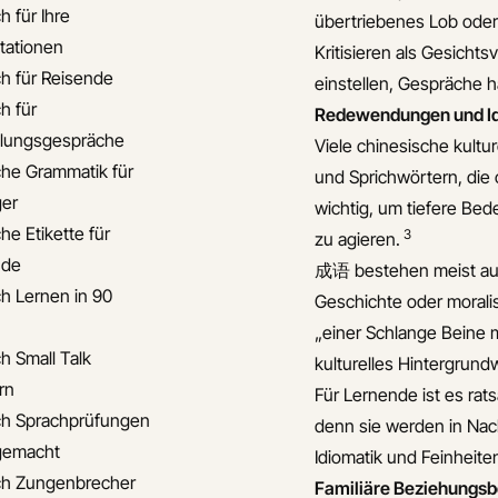
h für Ihre
übertriebenes Lob oder
tationen
Kritisieren als Gesichts
ch für Reisende
einstellen, Gespräche h
h für
Redewendungen und I
llungsgespräche
Viele chinesische kult
che Grammatik für
und Sprichwörtern, die 
er
wichtig, um tiefere Be
he Etikette für
3
zu agieren.
nde
成语 bestehen meist aus v
ch Lernen in 90
Geschichte oder moral
„einer Schlange Beine m
h Small Talk
kulturelles Hintergrun
rn
Für Lernende ist es ra
ch Sprachprüfungen
denn sie werden in Nac
 gemacht
Idiomatik und Feinheite
ch Zungenbrecher
Familiäre Beziehungsb