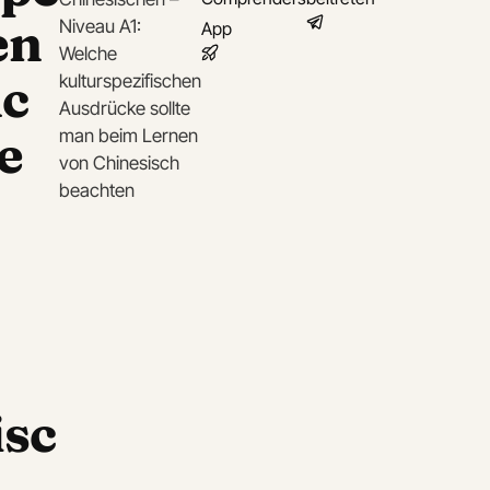
en
Niveau A1:
App
Welche
c
kulturspezifischen
Ausdrücke sollte
e
man beim Lernen
von Chinesisch
beachten
isc