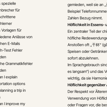
 spezielle
gemieden, weil sie an „
brecher für
Beispiel Telefonnummer
schrittene
Zahlen Bezug nimmt.
chlerner
Höflichkeit in Essens-
s Vorlagen für
Ein zentraler Teil der 
iedene Anlässe von
höfliche Redewendunge
chen E-Mails
Anstoßen oft „干杯“ (gā
ch-Test Fehler
Speisen oder Getränken 
iden
sofort abzulehnen.
che Grammatikfehler
Im Sprachgebrauch sin
iden
es langsam“) und das V
n I explain
wichtig, da sie Harmoni
ortation options
Höflichkeit gegenüber 
anning a trip in
Der Respekt vor Älteren
h
Verwendung von Höflic
n I improve my
oder Fragen vor, die be