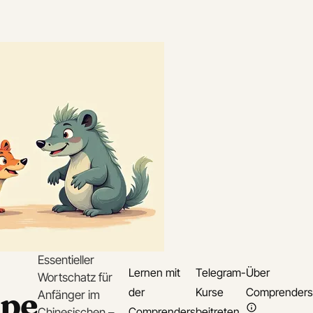
Essentieller
Lernen mit
Telegram-
Über
Wortschatz für
spe
der
Kurse
Comprenders
Anfänger im
Comprenders
beitreten
Chinesischen –