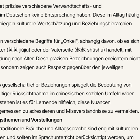
et präzise verschiedene Verwandtschafts- und
 im Deutschen keine Entsprechung haben. Diese im Alltag häufig
iegeln kulturelle Wertschätzung und Beziehungshierarchien
en verschiedene Begriffe für „Onkel“, abhängig davon, ob es sich
er (舅舅 jiùjiu) oder der Vaterseite (叔叔 shūshu) handelt, mit
dung nach Alter. Diese präzisen Bezeichnungen erleichtern nicht
 sondern zeigen auch Respekt gegenüber den jeweiligen
s gesellschaftlicher Beziehungen spiegelt die Bedeutung von
itiger Rücksichtnahme im chinesischen sozialen Umfeld wider.
tehen ist es für Lernende hilfreich, diese Nuancen
messen zu adressieren und Missverständnisse zu vermeiden.
gsthemen und Vorstellungen
traditionelle Bräuche und Alltagssprache sind eng mit kulturellen
 und sollten im Sprachunterricht berücksichtigt werden, um