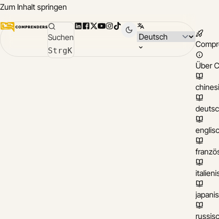
Zum Inhalt springen
LinkedIn
Facebook
X
YouTube
Instagram
TikTok
Sprache wählen
Suchen
Compr
Strg
K
Über 
chines
deuts
englis
franzö
italien
japani
russis