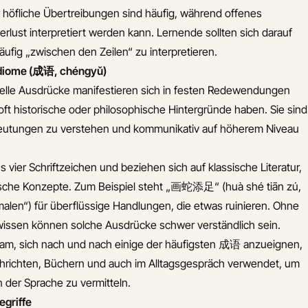
 höfliche Übertreibungen sind häufig, während offenes
verlust interpretiert werden kann. Lernende sollten sich darauf
äufig „zwischen den Zeilen“ zu interpretieren.
diome (成语, chéngyǔ)
urelle Ausdrücke manifestieren sich in festen Redewendungen
oft historische oder philosophische Hintergründe haben. Sie sind
deutungen zu verstehen und kommunikativ auf höherem Niveau
ier Schriftzeichen und beziehen sich auf klassische Literatur,
ische Konzepte. Zum Beispiel steht „画蛇添足“ (huà shé tiān zú,
alen“) für überflüssige Handlungen, die etwas ruinieren. Ohne
dwissen können solche Ausdrücke schwer verständlich sein.
tsam, sich nach und nach einige der häufigsten 成语 anzueignen,
hrichten, Büchern und auch im Alltagsgespräch verwendet, um
n der Sprache zu vermitteln.
egriffe