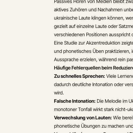
Passives Hören von Medien bleibt zwar
aktives Zuhören und Nachahmen unbez
ukrainische Laute klingen können, we
gezielt auf einzelne Laute oder Satzme
verschiedenen Positionen ausspricht
Eine Studie zur Akzentreduktion zeig
und phonetisches Üben praktizieren,
Aussprache erzielen, während rein pa
Häufige Fehlerquellen beim Reduzier
Zu schnelles Sprechen:
Viele Lernend
dadurch deutliche Intonation oder v
wird.
Falsche Intonation:
Die Melodie im Uk
monotoner Tonfall wirkt stark nicht-uk
Verwechslung von Lauten:
Wie bereit
phonetische Übungen zu machen und g