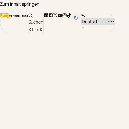
Zum Inhalt springen
LinkedIn
Facebook
X
YouTube
Instagram
TikTok
Sprache wählen
Suchen
Compr
Strg
K
App
Über
Compr
chines
deuts
englis
franzö
italien