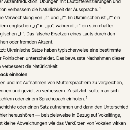
ei der Akzentreduktion. Übungen mit Lautdifferenzierungen und
1
ion verbessern die Natürlichkeit der Aussprache.
die Verwechslung von „г“ und „ґ“. Im Ukrainischen ist „ґ“ ein
h dem englischen „g“ in „go“, während „г“ ein stimmhafter
 englischen „h“. Das falsche Ersetzen eines Lauts durch den
schen oder fremden Akzent.
ätzt: Ukrainische Sätze haben typischerweise eine bestimmte
er Polnischen unterscheidet. Das bewusste Nachahmen dieser
verbessert die Natürlichkeit.
ack einholen
en und mit Aufnahmen von Muttersprachlern zu vergleichen,
ennen und gezielt zu verbessern. Zusätzlich sollte man sich
1
achlern oder einem Sprachcoach einholen.
schichte oder einen Satz aufnehmen und dann den Unterschied
ler heraushören — beispielsweise in Bezug auf Vokallänge,
st kleine Abweichungen wie das Verkürzen von Vokalen wirken