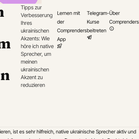
h
Tipps zur
Lernen mit
Telegram-
Über
Verbesserung
der
Kurse
Comprenders
Ihres
Comprenders
beitreten
ukrainischen
um
Akzents: Wie
App
höre ich native
Sprecher, um
meinen
en
ukrainischen
Akzent zu
reduzieren
en, ist es sehr hilfreich, native ukrainische Sprecher aktiv und