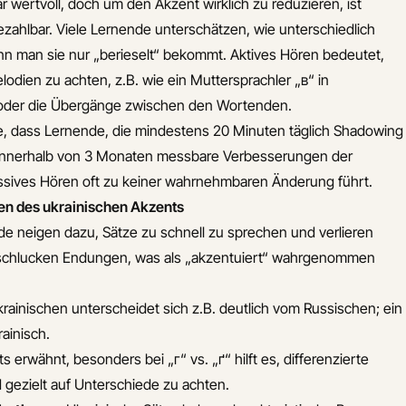
 wertvoll, doch um den Akzent wirklich zu reduzieren, ist
ahlbar. Viele Lernende unterschätzen, wie unterschiedlich
nn man sie nur „berieselt“ bekommt. Aktives Hören bedeutet,
lodien zu achten, z.B. wie ein Muttersprachler „в“ in
 oder die Übergänge zwischen den Wortenden.
te, dass Lernende, die mindestens 20 Minuten täglich Shadowing
 innerhalb von 3 Monaten messbare Verbesserungen der
ssives Hören oft zu keiner wahrnehmbaren Änderung führt.
en des ukrainischen Akzents
e neigen dazu, Sätze zu schnell zu sprechen und verlieren
erschlucken Endungen, was als „akzentuiert“ wahrgenommen
rainischen unterscheidet sich z.B. deutlich vom Russischen; ein
rainisch.
s erwähnt, besonders bei „г“ vs. „ґ“ hilft es, differenzierte
ezielt auf Unterschiede zu achten.