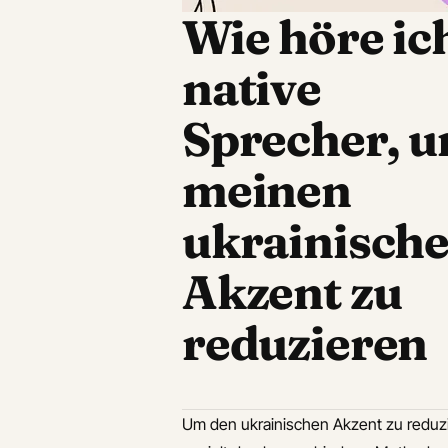
sch
Auf dieser Seite
Wie höre ic
Überblick
ch
Shadowing-
native
Technik
ch
Phonetische
Sprecher, 
isch
Übungen
meinen
Regelmäßiges
Aufnehmen und
ukrainisch
Feedback einholen
Kulturelles
Akzent zu
Eintauchen und
authentische
reduzieren
Medien nutzen
Gesprächspraxis
mit
Um den ukrainischen Akzent zu reduzier
Muttersprachlern