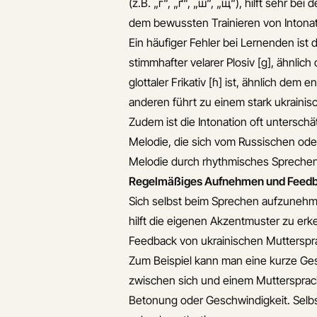
(z.B. „г“, „ґ“, „ш“, „щ“), hilft sehr b
Wie finde ich
dem bewussten Trainieren von Intonat
japanische
Ein häufiger Fehler bei Lernenden ist 
tandempartner
stimmhafter velarer Plosiv [g], ähnlic
Wie ube ich
glottaler Frikativ [ɦ] ist, ähnlich dem
ukrainisch small
anderen führt zu einem stark ukraini
talk mit
Zudem ist die Intonation oft untersch
muttersprachlern
Melodie, die sich vom Russischen od
effektiv
Melodie durch rhythmisches Sprechen 
Ubungen zur
Regelmäßiges Aufnehmen und Feedb
verbesserung der
Sich selbst beim Sprechen aufzunehm
russischen
hilft die eigenen Akzentmuster zu erk
konsonanten
Feedback von ukrainischen Mutterspr
Zum Beispiel kann man eine kurze Ge
zwischen sich und einem Muttersprach
Betonung oder Geschwindigkeit. Selb