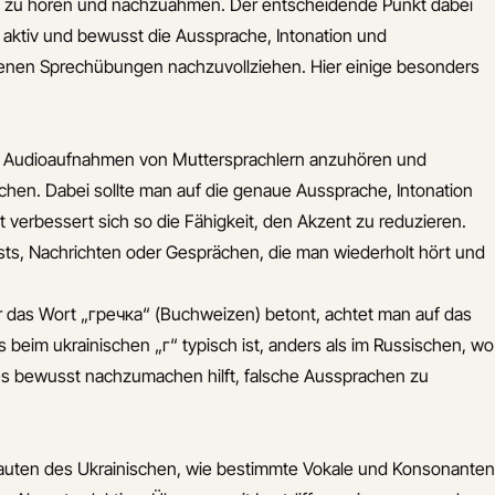
n zu hören und nachzuahmen. Der entscheidende Punkt dabei
n aktiv und bewusst die Aussprache, Intonation und
genen Sprechübungen nachzuvollziehen. Hier einige besonders
, Audioaufnahmen von Muttersprachlern anzuhören und
rechen. Dabei sollte man auf die genaue Aussprache, Intonation
 verbessert sich so die Fähigkeit, den Akzent zu reduzieren.
asts, Nachrichten oder Gesprächen, die man wiederholt hört und
er das Wort „гречка“ (Buchweizen) betont, achtet man auf das
as beim ukrainischen „г“ typisch ist, anders als im Russischen, wo
ies bewusst nachzumachen hilft, falsche Aussprachen zu
auten des Ukrainischen, wie bestimmte Vokale und Konsonanten