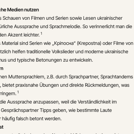
sche Medien nutzen
s Schauen von Filmen und Serien sowie Lesen ukrainischer
atürliche Aussprache und Sprachmelodie. So verinnerlicht man die
1
en Akzent leichter.
 Material sind Serien wie „Кріпосна“ (Krepostna) oder Filme von
zlich helfen traditionelle Volkslieder und moderne ukrainische
hmus und typische Betonungen zu entwickeln.
rn
hen Muttersprachlern, z.B. durch Sprachpartner, Sprachtandems
n, bietet praxisnahe Übungen und direkte Rückmeldungen, was
1
rringern.
die Aussprache anzupassen, weil die Verständlichkeit im
 Gesprächspartner Tipps geben, wie bestimmte Laute
r häufig falsch betont werden.
st