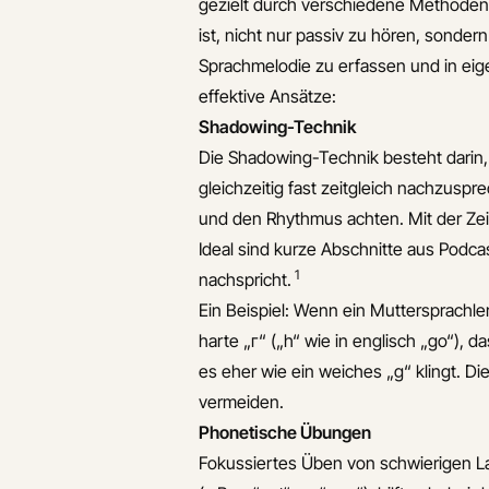
gezielt durch verschiedene Methode
Warum aktives
ist, nicht nur passiv zu hören, sonder
Hören
Sprachmelodie zu erfassen und in ei
entscheidend ist
effektive Ansätze:
Häufige
Shadowing-Technik
Fehlerquellen beim
Die Shadowing-Technik besteht darin
Reduzieren des
gleichzeitig fast zeitgleich nachzusp
ukrainischen
und den Rhythmus achten. Mit der Zeit
Akzents
Ideal sind kurze Abschnitte aus Podc
Schritt-für-Schritt
1
nachspricht.
Anleitung für
Ein Beispiel: Wenn ein Muttersprachl
gezieltes Hören
harte „г“ („h“ wie in englisch „go“), d
und Nachahmen
es eher wie ein weiches „g“ klingt. D
Zusammenfassung
vermeiden.
Verweise
Phonetische Übungen
Verwandte
Fokussiertes Üben von schwierigen L
Artikel