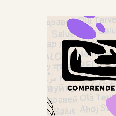
Mit
Comprenders
enders
schnell lernen,
in einer neuen
Sprache zu
sprechen
enders
Welche Sprache
isch
möchten Sie
zuerst lernen?
ch
App öffnen
ch
Kontakt
sisch
Mehr über
isch
Comprenders