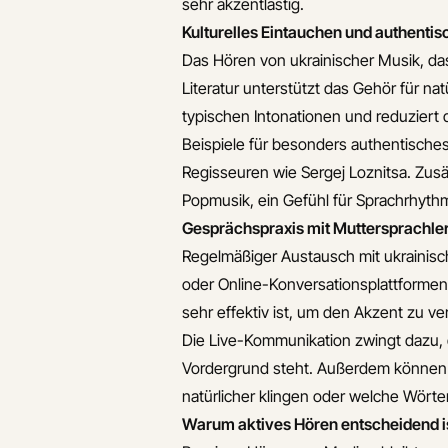
sehr akzentlastig.
Kulturelles Eintauchen und authenti
Das Hören von ukrainischer Musik, da
Literatur unterstützt das Gehör für n
typischen Intonationen und reduziert d
Beispiele für besonders authentisches
Regisseuren wie Sergej Loznitsa. Zusät
Popmusik, ein Gefühl für Sprachrhyt
Gesprächspraxis mit Muttersprachle
Regelmäßiger Austausch mit ukrainisc
oder Online-Konversationsplattforme
sehr effektiv ist, um den Akzent zu ve
Die Live-Kommunikation zwingt dazu, 
Vordergrund steht. Außerdem können
natürlicher klingen oder welche Wörte
Warum aktives Hören entscheidend i