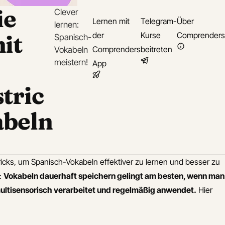
ie
Clever
Lernen mit
Telegram-
Über
lernen:
it
der
Kurse
Comprenders
Spanisch-
Comprenders
beitreten
Vokabeln
meistern!
App
tric
abeln
ricks, um Spanisch-Vokabeln effektiver zu lernen und besser zu
s:
Vokabeln dauerhaft speichern gelingt am besten, wenn man
 multisensorisch verarbeitet und regelmäßig anwendet.
Hier