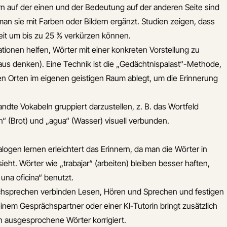
n auf der einen und der Bedeutung auf der anderen Seite sind
man sie mit Farben oder Bildern ergänzt. Studien zeigen, dass
zeit um bis zu 25 % verkürzen können.
ationen helfen, Wörter mit einer konkreten Vorstellung zu
 Haus denken). Eine Technik ist die „Gedächtnispalast“-Methode,
n Orten im eigenen geistigen Raum ablegt, um die Erinnerung
dte Vokabeln gruppiert darzustellen, z. B. das Wortfeld
n“ (Brot) und „agua“ (Wasser) visuell verbunden.
logen lernen erleichtert das Erinnern, da man die Wörter in
eht. Wörter wie „trabajar“ (arbeiten) bleiben besser haften,
una oficina“ benutzt.
achsprechen verbinden Lesen, Hören und Sprechen und festigen
inem Gesprächspartner oder einer KI-Tutorin bringt zusätzlich
 ausgesprochene Wörter korrigiert.