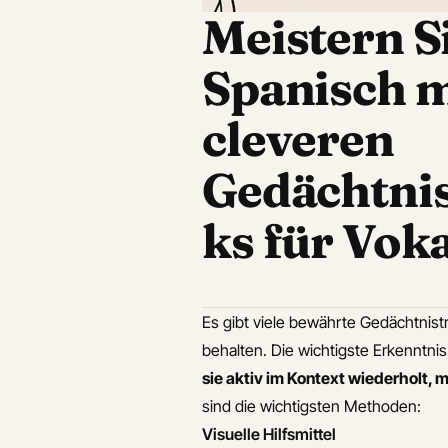
sch
Überblick
Meistern S
Visuelle Hilfsmittel
ch
Lernen im Kontext
Spanisch m
Sinne und Emotionen
ch
nutzen
cleveren
isch
Regelmäßiges
Gedächtnis
Wiederholen in
kleinen Schritten
ks für Vok
Alltag und Praxis
einbeziehen
Häufige Fehler beim
Vokabellernen
Es gibt viele bewährte Gedächtnist
vermeiden
behalten. Die wichtigste Erkenntni
Schritt-für-Schritt-
sie aktiv im Kontext wiederholt,
Anleitung zum
sind die wichtigsten Methoden:
optimalen
Visuelle Hilfsmittel