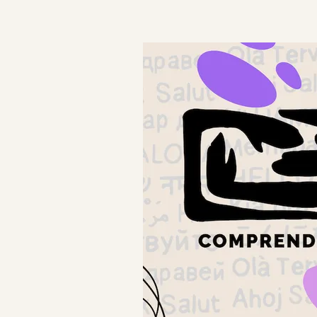
Mit
Comprenders
schnell lernen, in
enders
einer neuen
Sprache zu
sprechen
Welche Sprache
enders
möchten Sie zuerst
isch
lernen?
ch
App öffnen
ch
Kontakt
sisch
Mehr über
Comprenders
isch
Auf dieser Seite