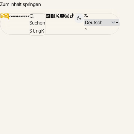
Zum Inhalt springen
LinkedIn
Facebook
X
YouTube
Instagram
TikTok
Sprache wählen
Suchen
Compr
Strg
K
App
Über
Compr
chines
deuts
englis
franzö
italien