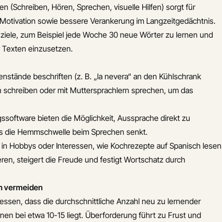
(Schreiben, Hören, Sprechen, visuelle Hilfen) sorgt für
otivation sowie bessere Verankerung im Langzeitgedächtnis.
iele, zum Beispiel jede Woche 30 neue Wörter zu lernen und
r Texten einzusetzen.
enstände beschriften (z. B. „la nevera“ an den Kühlschrank
ch schreiben oder mit Muttersprachlern sprechen, um das
ssoftware bieten die Möglichkeit, Aussprache direkt zu
as die Hemmschwelle beim Sprechen senkt.
 in Hobbys oder Interessen, wie Kochrezepte auf Spanisch lesen
ren, steigert die Freude und festigt Wortschatz durch
en vermeiden
rgessen, dass die durchschnittliche Anzahl neu zu lernender
nen bei etwa 10-15 liegt. Überforderung führt zu Frust und