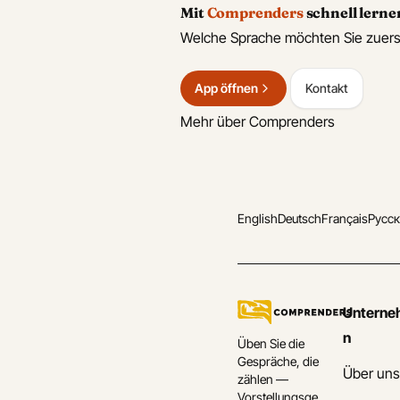
Mit
Comprenders
schnell lerne
Welche Sprache möchten Sie zuers
App öffnen
Kontakt
Mehr über Comprenders
English
Deutsch
Français
Русс
Untern
n
Üben Sie die
Gespräche, die
Über un
zählen —
Vorstellungsge