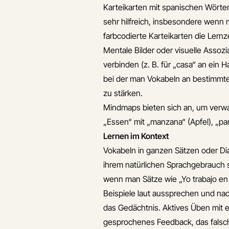
Vokabellernen
Karteikarten mit spanischen Wörter
Verweise
sehr hilfreich, insbesondere wenn 
Verwandte Artikel
farbcodierte Karteikarten die Lern
Welche visuellen
Mentale Bilder oder visuelle Assozi
hilfsmittel sind am
verbinden (z. B. für „casa“ an ein
effektivsten beim
bei der man Vokabeln an bestimmte
spanischlernen
zu stärken.
Wie integriere ich
Mindmaps bieten sich an, um verwan
spanische vokabeln in
„Essen“ mit „manzana“ (Apfel), „pa
meinen alltag
Lernen im Kontext
Welche apps helfen
Vokabeln in ganzen Sätzen oder Dia
beim lernen
ihrem natürlichen Sprachgebrauch si
spanischer vokabeln
wenn man Sätze wie „Yo trabajo en 
am besten
Beispiele laut aussprechen und n
Wie kann ich
das Gedächtnis. Aktives Üben mit e
spanische vokabeln
gesprochenes Feedback, das falsch