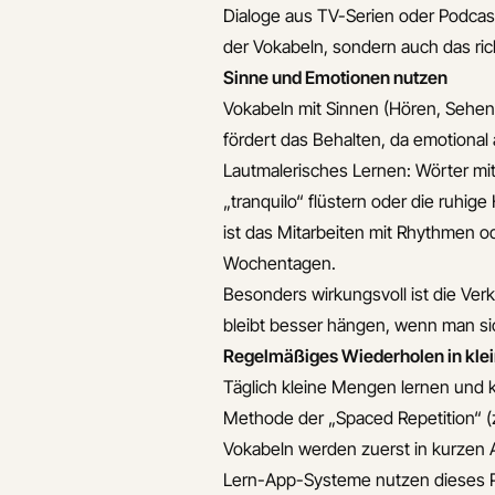
durch geschichten
Dialoge aus TV-Serien oder Podcas
besser merken
der Vokabeln, sondern auch das ric
Was sind die
Sinne und Emotionen nutzen
haufigsten fehler
Vokabeln mit Sinnen (Hören, Sehen
beim
fördert das Behalten, da emotional
auswendiglernen
Lautmalerisches Lernen: Wörter mi
spanischer worter
„tranquilo“ flüstern oder die ruh
ist das Mitarbeiten mit Rhythmen o
Wochentagen.
Besonders wirkungsvoll ist die Ver
bleibt besser hängen, wenn man sic
Regelmäßiges Wiederholen in klei
Täglich kleine Mengen lernen und kon
Methode der „Spaced Repetition“ (z
Vokabeln werden zuerst in kurzen 
Lern-App-Systeme nutzen dieses Pr