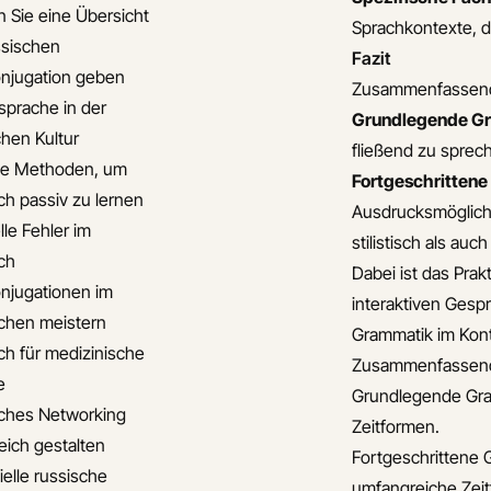
 Sie eine Übersicht
Sprachkontexte, d
ssischen
Fazit
njugation geben
Zusammenfassen
sprache in der
Grundlegende G
chen Kultur
fließend zu sprec
ve Methoden, um
Fortgeschritten
ch passiv zu lernen
Ausdrucksmöglichk
lle Fehler im
stilistisch als auc
ch
Dabei ist das Prak
njugationen im
interaktiven Gesp
chen meistern
Grammatik im Konte
ch für medizinische
Zusammenfassen
e
Grundlegende Gram
ches Networking
Zeitformen.
eich gestalten
Fortgeschrittene 
ielle russische
umfangreiche Zeit