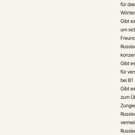
für da
Wörte
Gibt e
um sic
Freun
Russis
konzen
Gibt e
für ve
bei B1
Gibt e
zum Üb
Zunge
Russis
verme
Russis