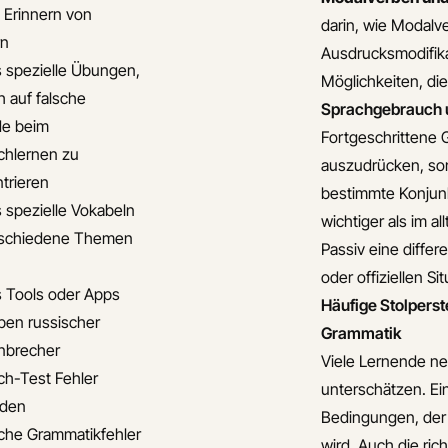
s Erinnern von
darin, wie Modalv
rn
Ausdrucksmodifika
s spezielle Übungen,
Möglichkeiten, di
h auf falsche
Sprachgebrauch u
de beim
Fortgeschrittene 
chlernen zu
auszudrücken, son
trieren
bestimmte Konjunk
s spezielle Vokabeln
wichtiger als im 
rschiedene Themen
Passiv eine differ
oder offiziellen Si
s Tools oder Apps
Häufige Stolpers
en russischer
Grammatik
nbrecher
Viele Lernende ne
ch-Test Fehler
unterschätzen. Ein
iden
Bedingungen, der 
che Grammatikfehler
wird. Auch die ric