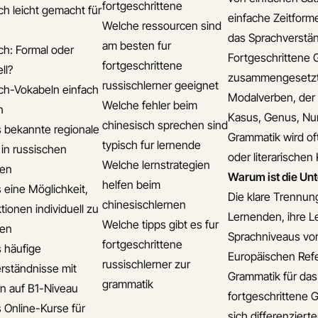
fortgeschrittene
ch leicht gemacht für
einfache Zeitform
Welche ressourcen sind
das Sprachverstän
am besten fur
ch: Formal oder
Fortgeschrittene 
fortgeschrittene
ll?
zusammengesetzte
russischlerner geeignet
ch-Vokabeln einfach
Modalverben, der 
Welche fehler beim
n
Kasus, Genus, Num
chinesisch sprechen sind
s bekannte regionale
Grammatik wird of
typisch fur lernende
 in russischen
oder literarischen
Welche lernstrategien
ten
Warum ist die Un
helfen beim
s eine Möglichkeit,
Die klare Trennun
chinesischlernen
tionen individuell zu
Lernenden, ihre Le
Welche tipps gibt es fur
ten
Sprachniveaus vo
fortgeschrittene
s häufige
Europäischen Ref
russischlerner zur
rständnisse mit
Grammatik für das
grammatik
n auf B1-Niveau
fortgeschrittene G
s Online-Kurse für
sich differenziert