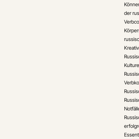
Können
der ru
Verbco
Körper
russis
Kreati
Russis
Kulture
Russis
Verbko
Russis
Russis
Notfäll
Russis
erfolgr
Essent