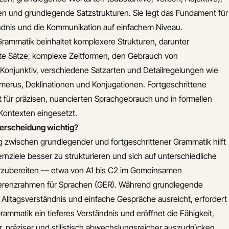
en und grundlegende Satzstrukturen. Sie legt das Fundament für
dnis und die Kommunikation auf einfachem Niveau.
Grammatik beinhaltet komplexere Strukturen, darunter
 Sätze, komplexe Zeitformen, den Gebrauch von
Konjunktiv, verschiedene Satzarten und Detailregelungen wie
erus, Deklinationen und Konjugationen. Fortgeschrittene
t für präzisen, nuancierten Sprachgebrauch und in formellen
 Kontexten eingesetzt.
terscheidung wichtig?
g zwischen grundlegender und fortgeschrittener Grammatik hilft
rnziele besser zu strukturieren und sich auf unterschiedliche
rzubereiten — etwa von A1 bis C2 im Gemeinsamen
erenzrahmen für Sprachen (GER). Während grundlegende
 Alltagsverständnis und einfache Gespräche ausreicht, erfordert
rammatik ein tieferes Verständnis und eröffnet die Fähigkeit,
er, präziser und stilistisch abwechslungsreicher auszudrücken.