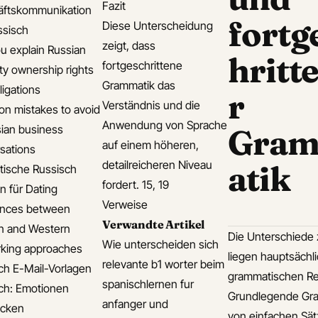
Fazit
äftskommunikation
fortg
Diese Unterscheidung
ssisch
zeigt, dass
u explain Russian
hritt
fortgeschrittene
ty ownership rights
Grammatik das
ligations
r
Verständnis und die
 mistakes to avoid
Anwendung von Sprache
sian business
Gra
auf einem höheren,
sations
detailreicheren Niveau
atik
ische Russisch
fordert. 15, 19
n für Dating
Verweise
ences between
Verwandte Artikel
n and Western
Die Unterschiede 
Wie unterscheiden sich
king approaches
liegen hauptsächl
relevante b1 worter beim
ch E-Mail-Vorlagen
grammatischen Re
spanischlernen fur
ch: Emotionen
Grundlegende Gram
anfanger und
ücken
von einfachen Sät