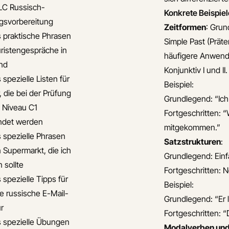
LC Russisch-
Konkrete Beispie
gsvorbereitung
Zeitformen
: Grun
s praktische Phrasen
Simple Past (Prät
uristengespräche in
häufigere Anwendu
nd
Konjunktiv I und II.
 spezielle Listen für
Beispiel:
, die bei der Prüfung
Grundlegend: “Ich
s Niveau C1
Fortgeschritten: “
ndet werden
mitgekommen.”
s spezielle Phrasen
Satzstrukturen
:
n Supermarkt, die ich
Grundlegend: Einf
 sollte
Fortgeschritten: N
 spezielle Tipps für
Beispiel:
le russische E-Mail-
Grundlegend: “Er l
ur
Fortgeschritten: “
s spezielle Übungen
Modalverben und