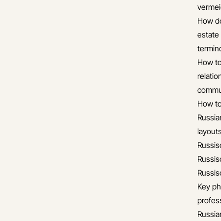
verme
How do
estate
termin
How to
relati
commun
How to
Russia
layout
Russis
Russis
Russis
Key ph
profess
Russia