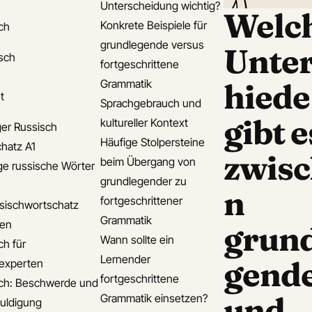
Unterscheidung wichtig?
Welc
Konkrete Beispiele für
ch
grundlegende versus
Unter
isch
fortgeschrittene
Grammatik
hiede
t
Sprachgebrauch und
gibt e
kultureller Kontext
er Russisch
Häufige Stolpersteine
hatz A1
zwis
beim Übergang von
ge russische Wörter
grundlegender zu
n
fortgeschrittener
sischwortschatz
Grammatik
den
grund
Wann sollte ein
ch für
Lernender
gend
experten
fortgeschrittene
ch: Beschwerde und
und
Grammatik einsetzen?
uldigung