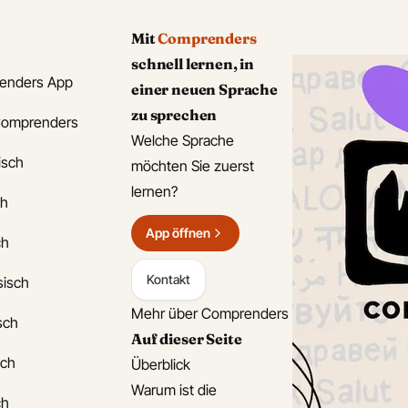
Mit
Comprenders
schnell lernen, in
enders App
einer neuen Sprache
zu sprechen
Comprenders
Welche Sprache
isch
möchten Sie zuerst
lernen?
ch
App öffnen
ch
Kontakt
sisch
Mehr über Comprenders
isch
Auf dieser Seite
sch
Überblick
Warum ist die
ch