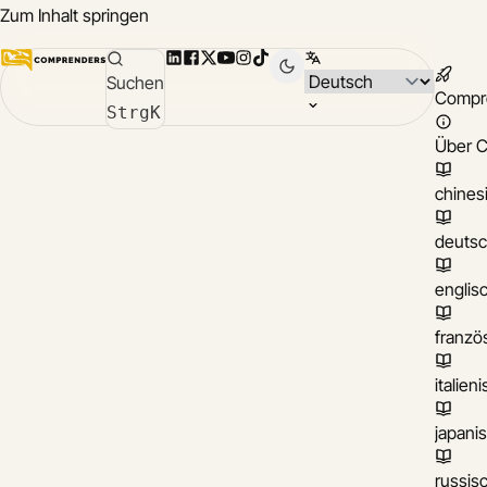
Zum Inhalt springen
LinkedIn
Facebook
X
YouTube
Instagram
TikTok
Sprache wählen
Suchen
Compr
Strg
K
Über 
chines
deuts
englis
franzö
italien
japani
russis