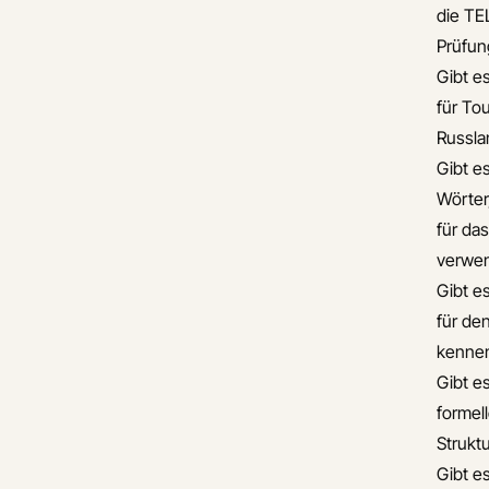
die TE
Prüfun
Gibt e
für To
Russla
Gibt es
Wörter
für da
verwe
Gibt e
für de
kennen
Gibt es
formel
Strukt
Gibt e