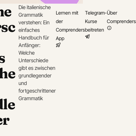
he
Die italienische
Lernen mit
Telegram-
Über
Grammatik
sc
der
Kurse
Comprenders
verstehen: Ein
Comprenders
beitreten
einfaches
Handbuch für
App
Anfänger:
s
Welche
Unterschiede
che
gibt es zwischen
grundlegender
und
fortgeschrittener
le
Grammatik
er