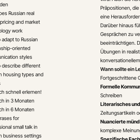
iden
Präpositionen, die
es Russian real
eine Herausforder
 pricing and market
Darüber hinaus füh
ology work
Gesprächen zu ver
 adapt to Russian
beeinträchtigen. D
onship-oriented
Übungen in realis
ication styles
konversationellem 
 describe different
Wann sollte ein 
n housing types and
Fortgeschrittene G
s
Formelle Kommun
ch schnell erlernen!
Schreiben
ch in 3 Monaten
Literarisches un
ch in 6 Monaten
Zeitungsartikeln 
rases for
Nuancierte münd
ional small talk in
komplexe Meinun
n business settings
Spezifische Fac