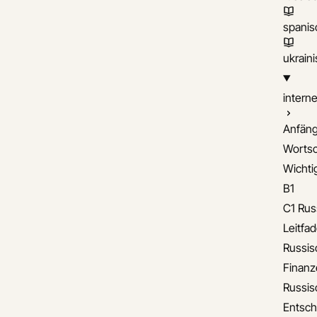
spanis
ukrain
interne
Anfäng
Wortsc
Wichti
B1
C1 Rus
Leitfa
Russis
Finanz
Russis
Entsch