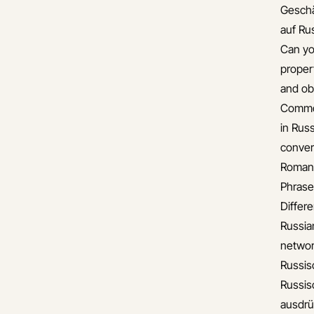
Gesch
auf Ru
Can yo
proper
and ob
Common
in Rus
conver
Romant
Phrase
Differ
Russia
networ
Russis
Russis
ausdr