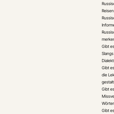
Russis
Reisen
Russis
Informe
Russis
merke
Gibt e
Slangs
Dialek
Gibt e
die Lek
gestal
Gibt e
Missve
Wörter
Gibt e