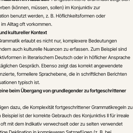
erben (können, müssen, sollen) im Konjunktiv zur
tion benutzt werden, z. B. Höflichkeitsformen oder
e im Alltag oft vorkommen.
nd kultureller Kontext
Grammatik erlaubt es nicht nur, komplexere Bedeutungen
dern auch kulturelle Nuancen zu erfassen. Zum Beispiel sind
tivformen in literarischem Deutsch oder in höflicher Ansprache
alltäglichen Gespräch. Ebenso zeigt das korrekt angewendete
enzierte, formellere Sprachebene, die in schriftlichen Berichten
tuationen typisch ist.
teine beim Übergang von grundlegender zu fortgeschrittener
igen dazu, die Komplexität fortgeschrittener Grammatikregeln zu
 Beispiel ist der korrekte Gebrauch des Konjunktivs II für irreale
oft mit dem Indikativ verwechselt oder zu selten verwendet
htige Deklination in komplexeren Satzgefügen (z. B. bei