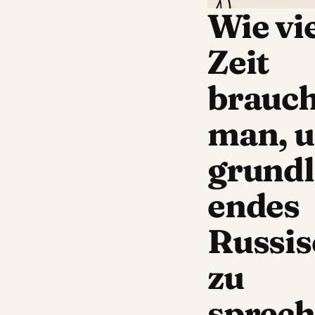
Überblick
Wie vi
Warum dauert
ch
Russischlernen
Zeit
isch
vergleichsweise
lange?
brauch
t
Lernintensität und
man, 
ihre Auswirkung auf
er Ukrainisch
die Zeitdauer
hatz A1
grundl
Effektive
ge ukrainische
Lernmethoden
 B1
endes
beschleunigen den
ainischwortschatz
Prozess
den
Russis
Typische Fortschritte
isch für Finanzen
und realistische Ziele
zu
isch: Beschwerde
innerhalb des
tschuldigung
sprec
Zeitrahmens
actices für die