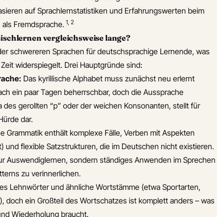
sieren auf Sprachlernstatistiken und Erfahrungswerten beim
1
,
2
h als Fremdsprache.
schlernen vergleichsweise lange?
e der schwereren Sprachen für deutschsprachige Lernende, was
 Zeit widerspiegelt. Drei Hauptgründe sind:
rache:
Das kyrillische Alphabet muss zunächst neu erlernt
nach ein paar Tagen beherrschbar, doch die Aussprache
a des gerollten “р” oder der weichen Konsonanten, stellt für
Hürde dar.
e Grammatik enthält komplexe Fälle, Verben mit Aspekten
) und flexible Satzstrukturen, die im Deutschen nicht existieren.
 nur Auswendiglernen, sondern ständiges Anwenden im Sprechen
terns zu verinnerlichen.
 es Lehnwörter und ähnliche Wortstämme (etwa Sportarten,
e), doch ein Großteil des Wortschatzes ist komplett anders – was
 und Wiederholung braucht.