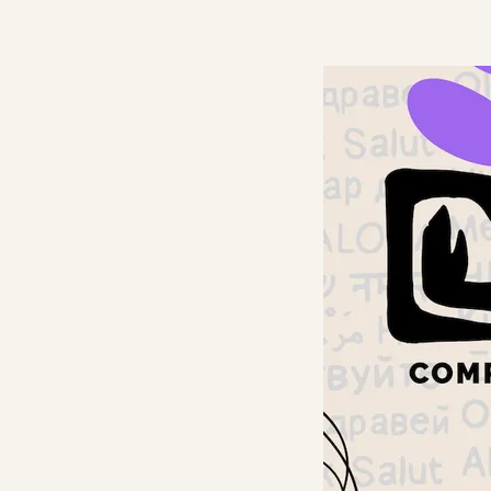
Mit
Comprenders
schnell lernen, in
enders App
einer neuen
Sprache zu
Comprenders
sprechen
isch
Welche Sprache
möchten Sie zuerst
ch
lernen?
ch
App öffnen
sisch
Kontakt
isch
Mehr über
sch
Comprenders
Auf dieser Seite
ch