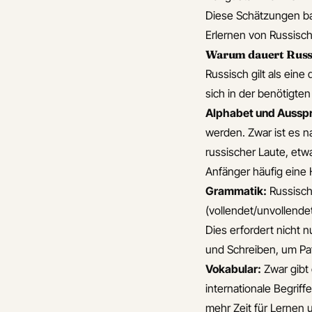
lernstrategien sind
 eine Liste mit
Diese Schätzungen ba
am besten fur
n für Tiere
Erlernen von Russisc
anfanger im
s eine Übersicht der
Warum dauert Russi
russischunterricht
ischen
Russisch gilt als ein
Wie lange dauert es
njugationsgruppen
sich in der benötigten
um grundlegende
 kulturelle Etikette
Alphabet und Aussp
chinesischkenntnisse
prechen über
werden. Zwar ist es 
zu erwerben
fen in der Ukraine
russischer Laute, etw
Was sind bewahrte
s regionale Varianten
Anfänger häufig eine 
ressourcen fur den
rainischen
Grammatik:
Russisch
schnellen einstieg in
ges
(vollendet/unvollendet
italienisch
 spezielle E-Mail-
Dies erfordert nicht
Welche ressourcen
en für den
und Schreiben, um Pat
eignen sich fur
ischen Markt
Vokabular:
Zwar gibt
anfanger im
 spezielle
internationale Begriff
russischkurs
rcen oder Übungen,
mehr Zeit für Lernen