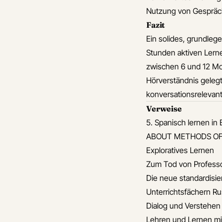
 Ukrainian housing
Nutzung von Gespräch
differ between
Fazit
s
Ein solides, grundleg
es Ukrainian
Stunden aktiven Lern
te influence daily
zwischen 6 und 12 Mo
sations
Hörverständnis gelegt 
 describe different
konversationsrelevan
of Ukrainian housing
Verweise
5. Spanisch lernen in 
ern beeinflussen
ABOUT METHODS OF 
le Dialekte die
Exploratives Lernen
dlichkeit im
Zum Tod von Professo
ischen
Die neue standardisi
isch einfach lernen!
Unterrichtsfächern Ru
isch in 3 Monaten
Dialog und Verstehen
isch in 6 Monaten
Lehren und Lernen m