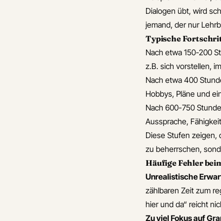
 spezielle Wörter für
Dialogen übt, wird sc
iedene Lebensmittel
jemand, der nur Lehrb
 spezielle
Typische Fortschrit
gsmethoden für
Nach etwa 150-200 Stu
ische Restaurants
z.B. sich vorstellen,
Nach etwa 400 Stunde
s Tipps für das
Hobbys, Pläne und ei
den typischer
Nach 600-750 Stunden
ischer
Aussprache, Fähigkeit
tikfehler
Diese Stufen zeigen, 
s Tipps, um die
zu beherrschen, sonde
ache im
Häufige Fehler bei
ischen ohne
Unrealistische Erwa
hes Üben zu
zählbaren Zeit zum re
sern
hier und da“ reicht nic
s typische
Zu viel Fokus auf Gr