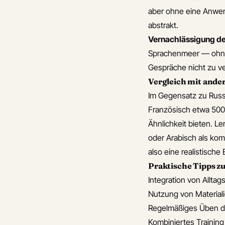
endungen im
aber ohne eine Anwen
nischen zum Thema
abstrakt.
Vernachlässigung de
 Wörter, die sich im
Sprachenmeer — ohne 
der Zeit verändert
Gespräche nicht zu v
Vergleich mit ande
isch-Test Fehler
Im Gegensatz zu Russ
iden
Französisch etwa 500
ische
Ähnlichkeit bieten. 
tikfehler vermeiden
oder Arabisch als kom
n I switch from
also eine realistisch
to informal Ukrainian
Praktische Tipps z
y
Integration von Allta
 regional
Nutzung von Materiali
ences affect language
Regelmäßiges Üben d
ty in Ukraine
Kombiniertes Trainin