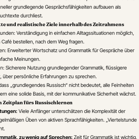
hneller grundlegende Gesprächsfähigkeiten aufbauen als
uchtexte durchliest.
te und realistische Ziele innerhalb des Zeitrahmens
nden: Verständigung in einfachen Alltagssituationen möglich,
 im Café bestellen, nach dem Weg fragen.
n: Erweiterter Wortschatz und Grammatik für Gespräche über
nfache Meinungen.
: Sicherere Nutzung grundlegender Grammatik, flüssigere
, über persönliche Erfahrungen zu sprechen.
dass „grundlegendes Russisch“ nicht bedeutet, alle Feinheiten
rn eine solide Basis, mit der kommunikative Sicherheit wächst.
m Zeitplan fürs Russischlernen
rtungen:
Viele Anfänger unterschätzen die Komplexität der
gelmäßigen Üben von aktiven Sprachfähigkeiten. „Viertelstunde
ht.
ammatik, zu wenig auf Sprechen:
Zeit für Grammatik ist wichtig,