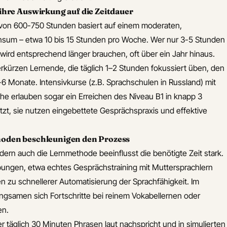
ihre Auswirkung auf die Zeitdauer
 von 600-750 Stunden basiert auf einem moderaten,
sum – etwa 10 bis 15 Stunden pro Woche. Wer nur 3-5 Stunden
 wird entsprechend länger brauchen, oft über ein Jahr hinaus.
kürzen Lernende, die täglich 1–2 Stunden fokussiert üben, den
4-6 Monate. Intensivkurse (z.B. Sprachschulen in Russland) mit
e erlauben sogar ein Erreichen des Niveau B1 in knapp 3
zt, sie nutzen eingebettete Gesprächspraxis und effektive
hoden beschleunigen den Prozess
ndern auch die Lernmethode beeinflusst die benötigte Zeit stark.
ungen, etwa echtes Gesprächstraining mit Muttersprachlern
en zu schnellerer Automatisierung der Sprachfähigkeit. Im
ngsamen sich Fortschritte bei reinem Vokabellernen oder
en.
der täglich 30 Minuten Phrasen laut nachspricht und in simulierten