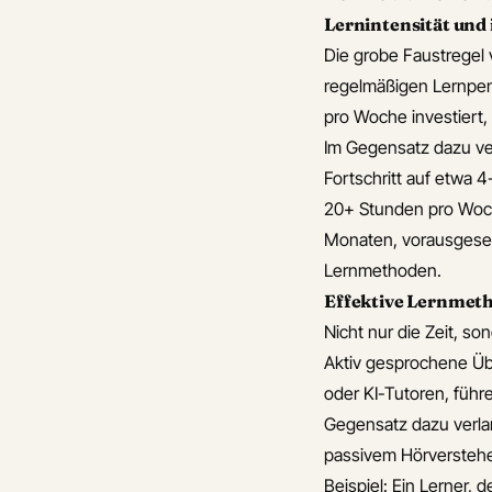
sche Freunde beim
Lernintensität und 
isch zu vermeiden
Die grobe Faustregel
 spezielle Tipps für
regelmäßigen Lernpen
rachgebrauch im
pro Woche investiert,
Im Gegensatz dazu ver
s spezielle Übungen,
Fortschritt auf etwa 
 Vokabeln besser zu
20+ Stunden pro Woch
n
Monaten, vorausgeset
 spezielle
Lernmethoden.
smittel in
Effektive Lernmet
ischen Großstädten,
Nicht nur die Zeit, so
n kennen sollte
Aktiv gesprochene Üb
 spezielle Wörter für
oder KI-Tutoren, führ
sche oder
Gegensatz dazu verla
schaftliche Themen
passivem Hörversteh
-Niveau
Beispiel: Ein Lerner, 