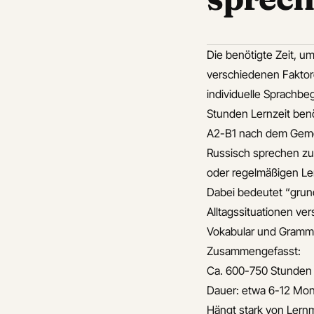
Häufige Fehler beim
ive Testvorbereitung
Zeitplan fürs
rainisch
Russischlernen
äftskommunikation
Die benötigte Zeit, 
Vergleich mit anderen
rainisch
verschiedenen Faktore
europäischen
u provide Ukrainian
individuelle Sprachbe
Sprachen
s for home
Stunden Lernzeit benö
Praktische Tipps zur
hip processes
A2-B1 nach dem Geme
Zeitoptimierung beim
ische Ukrainisch
Russisch sprechen zu
Lernen
n für Dating
oder regelmäßigen Le
Fazit
isch E-Mail-Vorlagen
Dabei bedeutet “grund
Verweise
isch: Emotionen
Alltagssituationen ve
Verwandte Artikel
ücken
Vokabular und Gramma
Wie kann man die
isch leicht gemacht
Zusammengefasst:
syntaktik im russisch
isen
Ca. 600-750 Stunden 
verbessern
isch: Formal oder
Dauer: etwa 6-12 Mon
Welche
ll?
Hängt stark von Lern