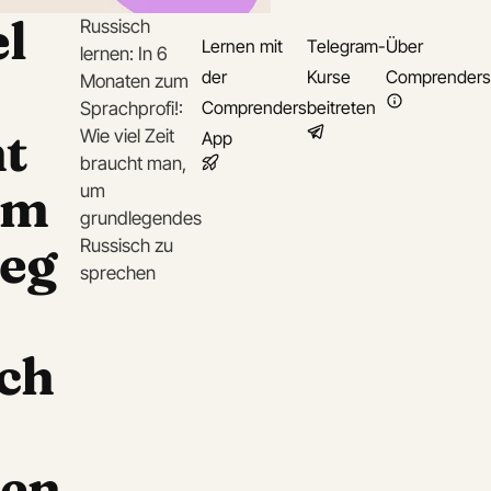
el
Russisch
Lernen mit
Telegram-
Über
lernen: In 6
der
Kurse
Comprenders
Monaten zum
Comprenders
beitreten
Sprachprofi!:
t
Wie viel Zeit
App
braucht man,
um
um
grundlegendes
eg
Russisch zu
sprechen
ch
hen