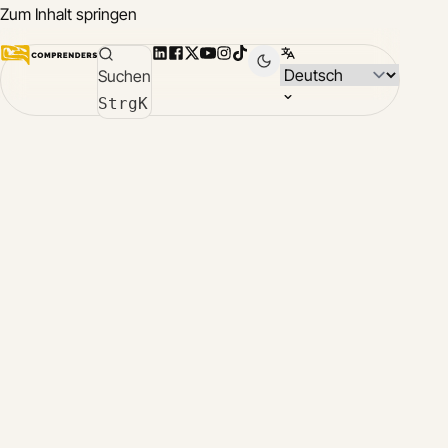
Zum Inhalt springen
LinkedIn
Facebook
X
YouTube
Instagram
TikTok
Sprache wählen
Suchen
Compr
Strg
K
Über 
chines
deuts
englis
franzö
italien
japani
russis