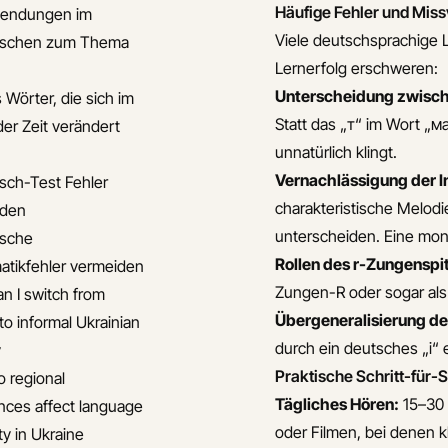
Häufige Fehler und Mis
endungen im
Viele deutschsprachige L
nischen zum Thema
Lernerfolg erschweren:
Unterscheidung zwisch
 Wörter, die sich im
Statt das „т“ im Wort „м
der Zeit verändert
unnatürlich klingt.
Vernachlässigung der I
isch-Test Fehler
charakteristische Melod
iden
unterscheiden. Eine mon
ische
Rollen des r-Zungenspit
tikfehler vermeiden
Zungen-R oder sogar als 
n I switch from
Übergeneralisierung de
to informal Ukrainian
durch ein deutsches „i“ e
y
Praktische Schritt-für-
 regional
Tägliches Hören:
15–30 
ences affect language
oder Filmen, bei denen kla
ty in Ukraine