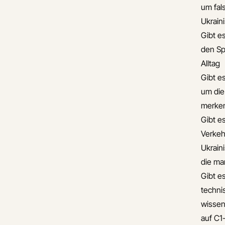
um fal
Ukrain
Gibt es
den Sp
Alltag
Gibt e
um die
merke
Gibt es
Verkehr
Ukrain
die ma
Gibt es
techni
wissen
auf C1