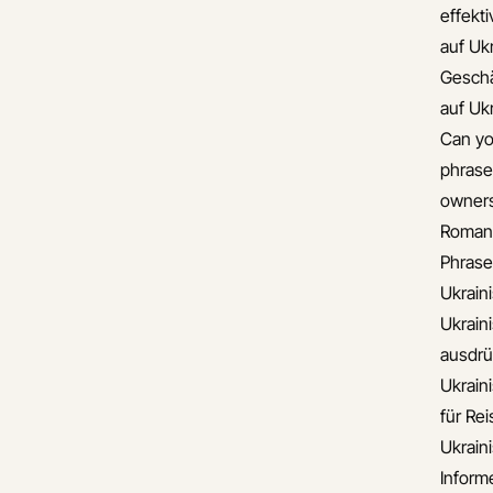
effekt
auf Uk
Gesch
auf Uk
Can yo
phrase
owners
Romant
Phrase
Ukrain
Ukrain
ausdr
Ukrain
für Re
Ukrain
Informe