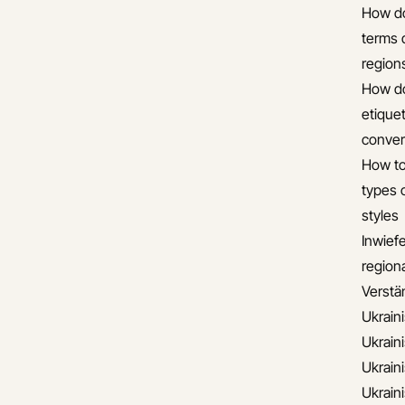
How do
terms 
region
How do
etiquet
conver
How to
types 
styles
Inwief
regiona
Verstän
Ukrain
Ukrain
Ukrain
Ukrain