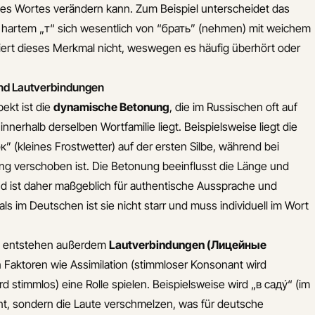
nes Wortes verändern kann. Zum Beispiel unterscheidet das
t hartem „т“ sich wesentlich von “брать” (nehmen) mit weichem
tiert dieses Merkmal nicht, weswegen es häufig überhört oder
nd Lautverbindungen
pekt ist die
dynamische Betonung
, die im Russischen oft auf
innerhalb derselben Wortfamilie liegt. Beispielsweise liegt die
 (kleines Frostwetter) auf der ersten Silbe, während bei
g verschoben ist. Die Betonung beeinflusst die Länge und
nd ist daher maßgeblich für authentische Aussprache und
als im Deutschen ist sie nicht starr und muss individuell im Wort
n entstehen außerdem
Lautverbindungen (Лицейные
n Faktoren wie Assimilation (stimmloser Konsonant wird
d stimmlos) eine Rolle spielen. Beispielsweise wird „в саду́“ (im
nnt, sondern die Laute verschmelzen, was für deutsche