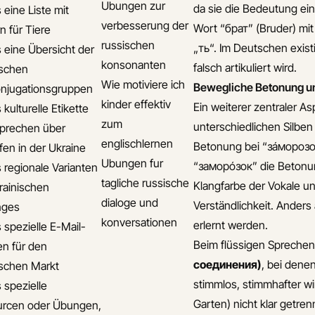
Ubungen zur
da sie die Bedeutung ei
 eine Liste mit
verbesserung der
Wort “брат” (Bruder) mi
n für Tiere
russischen
„ть“. Im Deutschen exis
s eine Übersicht der
konsonanten
falsch artikuliert wird.
ischen
Wie motiviere ich
Bewegliche Betonung u
njugationsgruppen
kinder effektiv
Ein weiterer zentraler As
 kulturelle Etikette
zum
unterschiedlichen Silben 
prechen über
englischlernen
Betonung bei “зáморозок”
fen in der Ukraine
Ubungen fur
“заморóзок” die Betonun
s regionale Varianten
tagliche russische
Klangfarbe der Vokale u
rainischen
dialoge und
Verständlichkeit. Anders 
ges
konversationen
erlernt werden.
 spezielle E-Mail-
Beim flüssigen Spreche
en für den
соединения)
, bei dene
ischen Markt
stimmlos, stimmhafter wir
 spezielle
Garten) nicht klar getre
rcen oder Übungen,