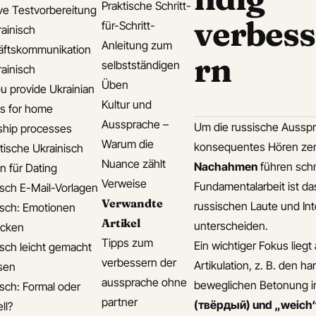
Praktische Schritt-
ive Testvorbereitung
verbess
für-Schritt-
rainisch
Anleitung zum
äftskommunikation
rn
selbstständigen
rainisch
Üben
u provide Ukrainian
Kultur und
s for home
Aussprache –
Um die russische Ausspr
hip processes
Warum die
konsequentes Hören zentr
ische Ukrainisch
Nuance zählt
Nachahmen
führen schn
n für Dating
Verweise
Fundamentalarbeit ist 
isch E-Mail-Vorlagen
Verwandte
russischen Laute und Int
isch: Emotionen
Artikel
unterscheiden.
ücken
Tipps zum
Ein wichtiger Fokus lieg
isch leicht gemacht
verbessern der
Artikulation, z. B. den 
isen
aussprache ohne
beweglichen Betonung i
isch: Formal oder
partner
(твёрдый) und „weich
ll?