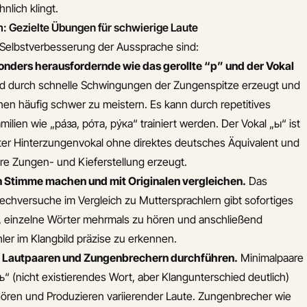
lich klingt.
m: Gezielte Übungen für schwierige Laute
 Selbstverbesserung der Aussprache sind:
sonders herausfordernde wie das gerollte “р” und der Vokal
ird durch schnelle Schwingungen der Zungenspitze erzeugt und
hen häufig schwer zu meistern. Es kann durch repetitives
ien wie „ра́за, ро́та, ру́ка“ trainiert werden. Der Vokal „ы“ ist
eter Hinterzungenvokal ohne direktes deutsches Äquivalent und
re Zungen- und Kieferstellung erzeugt.
 Stimme machen und mit Originalen vergleichen.
Das
echversuche im Vergleich zu Muttersprachlern gibt sofortiges
es, einzelne Wörter mehrmals zu hören und anschließend
er im Klangbild präzise zu erkennen.
 Lautpaaren und Zungenbrechern durchführen.
Minimalpaare
ь“ (nicht existierendes Wort, aber Klangunterschied deutlich)
ren und Produzieren variierender Laute. Zungenbrecher wie