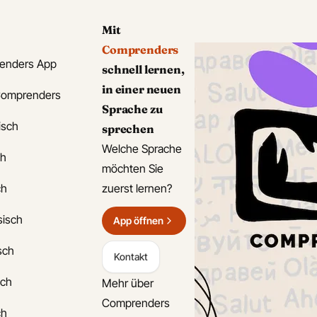
Mit
Comprenders
enders App
schnell lernen,
in einer neuen
Comprenders
Sprache zu
isch
sprechen
Welche Sprache
ch
möchten Sie
ch
zuerst lernen?
sisch
App öffnen
isch
Kontakt
sch
Mehr über
Comprenders
ch