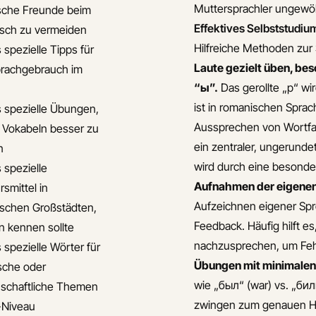
Muttersprachler ungewöhn
sche Freunde beim
Effektives Selbststudiu
isch zu vermeiden
Hilfreiche Methoden zur
 spezielle Tipps für
Laute gezielt üben, be
rachgebrauch im
“ы”.
Das gerollte „р“ w
ist in romanischen Sprac
s spezielle Übungen,
Aussprechen von Wortfamil
 Vokabeln besser zu
ein zentraler, ungerund
n
wird durch eine besonde
 spezielle
Aufnahmen der eigenen
smittel in
Aufzeichnen eigener Spr
ischen Großstädten,
Feedback. Häufig hilft 
n kennen sollte
nachzusprechen, um Fehl
 spezielle Wörter für
Übungen mit minimalen
sche oder
wie „был“ (war) vs. „бил
schaftliche Themen
zwingen zum genauen Hö
-Niveau