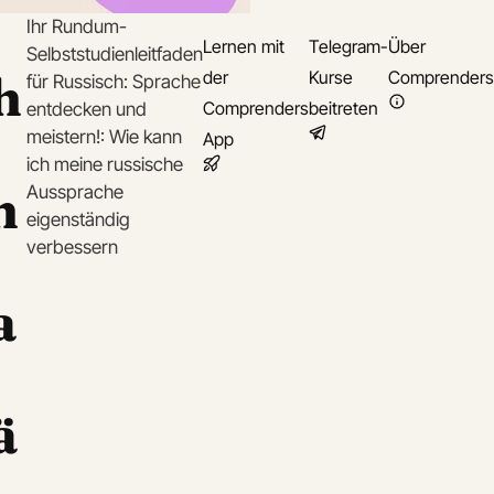
Ihr Rundum-
Lernen mit
Telegram-
Über
Selbststudienleitfaden
h
der
Kurse
Comprenders
für Russisch: Sprache
Comprenders
beitreten
entdecken und
meistern!: Wie kann
App
ich meine russische
h
Aussprache
eigenständig
verbessern
a
ä