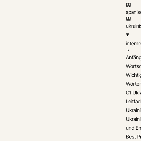
spanis
ukrain
interne
Anfäng
Wortsc
Wichti
Wörter
C1 Ukr
Leitfa
Ukrain
Ukrain
und En
Best Pr