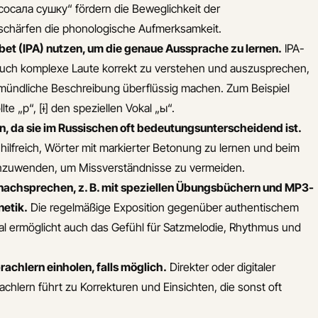
осала сушку“ fördern die Beweglichkeit der
 schärfen die phonologische Aufmerksamkeit.
et (IPA) nutzen, um die genaue Aussprache zu lernen.
IPA-
 auch komplexe Laute korrekt zu verstehen und auszusprechen,
 mündliche Beschreibung überflüssig machen. Zum Beispiel
llte „р“, [ɨ] den speziellen Vokal „ы“.
n, da sie im Russischen oft bedeutungsunterscheidend ist.
 hilfreich, Wörter mit markierter Betonung zu lernen und beim
zuwenden, um Missverständnisse zu vermeiden.
nachsprechen, z. B. mit speziellen Übungsbüchern und MP3-
netik.
Die regelmäßige Exposition gegenüber authentischem
al ermöglicht auch das Gefühl für Satzmelodie, Rhythmus und
achlern einholen, falls möglich.
Direkter oder digitaler
chlern führt zu Korrekturen und Einsichten, die sonst oft