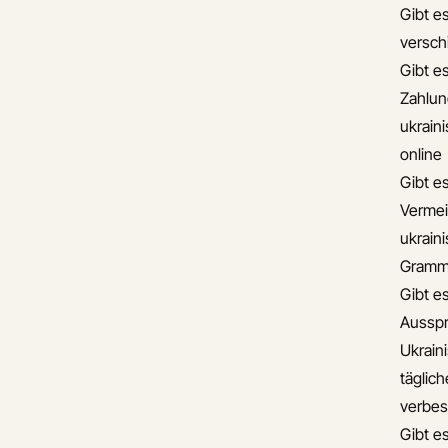
Gibt es
versch
Gibt es
Zahlun
ukrain
online
Gibt e
Vermei
ukrain
Gramma
Gibt e
Ausspr
Ukrain
täglic
verbes
Gibt e