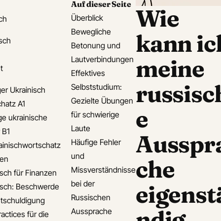
Auf dieser Seite
Wie
Überblick
ch
Bewegliche
kann ic
isch
Betonung und
Lautverbindungen
meine
t
Effektives
russisc
Selbststudium:
er Ukrainisch
Gezielte Übungen
hatz A1
e
für schwierige
ge ukrainische
Laute
 B1
Ausspr
Häufige Fehler
ainischwortschatz
und
den
che
Missverständnisse
isch für Finanzen
bei der
eigenst
isch: Beschwerde
Russischen
tschuldigung
ndig
Aussprache
actices für die