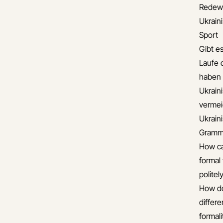
Redew
Ukrai
Sport
Gibt es
Laufe 
haben
Ukrain
verme
Ukrain
Gramma
How ca
formal 
politel
How do
differ
formali