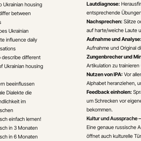
Lautdiagnose:
Herausfi
 Ukrainian housing
entsprechende Übungen
differ between
Nachsprechen:
Sätze od
s
auf harte/weiche Laute 
es Ukrainian
Aufnahme und Analyse
te influence daily
Aufnahme und Original di
sations
Zungenbrecher und Min
 describe different
Artikulation zu trainiere
of Ukrainian housing
Nutzen von IPA:
Vor all
Alphabet heranziehen, u
ern beeinflussen
Feedback einholen:
Spra
le Dialekte die
um Schrecken vor eigene
dlichkeit im
bekommen.
ischen
Kultur und Aussprache 
isch einfach lernen!
Eine genaue russische A
isch in 3 Monaten
öffnet auch kulturelle 
isch in 6 Monaten