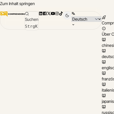
Zum Inhalt springen
LinkedIn
Facebook
X
YouTube
Instagram
TikTok
Sprache wählen
Suchen
Compr
Strg
K
Über 
chines
deuts
englis
franzö
italien
japani
russis