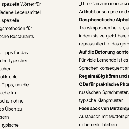
„Шла Саша по шоссе и с
 spezielle Wörter für
Artikulationsorgane und
iedene Lebensmittel
Das phonetische Alphab
 spezielle
Transkriptionen helfen,
gsmethoden für
indem sie vergleichbare
ische Restaurants
repräsentiert [r] das gero
Auf die Betonung achte
s Tipps für das
Für viele Lernende ist es
den typischer
Sprechen konsequent an
ischer
Regelmäßig hören und 
tikfehler
CDs für praktische Pho
s Tipps, um die
russischen Sprachmateri
ache im
typische Klangmuster.
ischen ohne
Feedback von Mutterspr
hes Üben zu
Austausch mit Mutterspra
sern
unbemerkt bleiben.
s typische