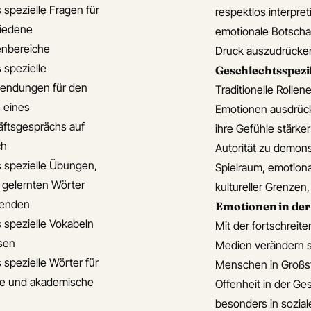
 spezielle Fragen für
respektlos interpreti
iedene
emotionale Botschaf
nbereiche
Druck auszudrücke
 spezielle
Geschlechtsspezi
endungen für den
Traditionelle Roll
 eines
Emotionen ausdrücke
ftsgesprächs auf
ihre Gefühle stärke
ch
Autorität zu demons
s spezielle Übungen,
Spielraum, emotional
 gelernten Wörter
kultureller Grenzen
enden
Emotionen in de
s spezielle Vokabeln
Mit der fortschreit
isen
Medien verändern s
 spezielle Wörter für
Menschen in Großs
le und akademische
Offenheit in der Ge
besonders in sozial