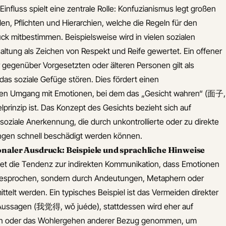
Einfluss spielt eine zentrale Rolle: Konfuzianismus legt großen
len, Pflichten und Hierarchien, welche die Regeln für den
k mitbestimmen. Beispielsweise wird in vielen sozialen
altung als Zeichen von Respekt und Reife gewertet. Ein offener
 gegenüber Vorgesetzten oder älteren Personen gilt als
das soziale Gefüge stören. Dies fördert einen
rten Umgang mit Emotionen, bei dem das „Gesicht wahren“ (面子,
lprinzip ist. Das Konzept des Gesichts bezieht sich auf
oziale Anerkennung, die durch unkontrollierte oder zu direkte
gen schnell beschädigt werden können.
onaler Ausdruck: Beispiele und sprachliche Hinweise
tet die Tendenz zur indirekten Kommunikation, dass Emotionen
sgesprochen, sondern durch Andeutungen, Metaphern oder
ttelt werden. Ein typisches Beispiel ist das Vermeiden direkter
-Aussagen (我觉得, wǒ juéde), stattdessen wird eher auf
nen oder das Wohlergehen anderer Bezug genommen, um