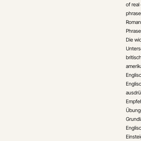
of real
phrase
Romant
Phrase
Die wi
Unters
britis
amerik
Englis
Englis
ausdr
Empfe
Übunge
Grund
Englis
Einste