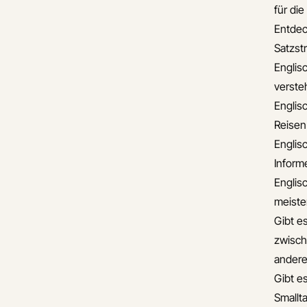
für di
Entdec
Satzst
Englis
verste
Englis
Reisen
Englis
Informe
Englis
meiste
Gibt e
zwisch
andere
Gibt es
Smallta