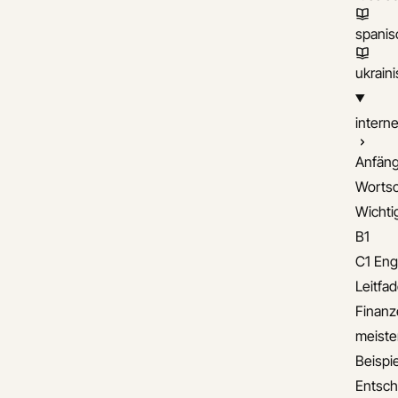
spanis
ukrain
interne
Anfäng
Wortsc
Wichti
B1
C1 Eng
Leitfa
Finanz
meiste
Beispie
Entsch