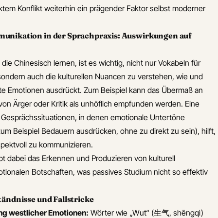
tem Konflikt weiterhin ein prägender Faktor selbst moderner
nikation in der Sprachpraxis: Auswirkungen auf
die Chinesisch lernen, ist es wichtig, nicht nur Vokabeln für
sondern auch die kulturellen Nuancen zu verstehen, wie und
e Emotionen ausdrückt. Zum Beispiel kann das Übermaß an
on Ärger oder Kritik als unhöflich empfunden werden. Eine
 Gesprächssituationen, in denen emotionale Untertöne
zum Beispiel Bedauern ausdrücken, ohne zu direkt zu sein), hilft,
spektvoll zu kommunizieren.
t dabei das Erkennen und Produzieren von kulturell
onalen Botschaften, was passives Studium nicht so effektiv
ändnisse und Fallstricke
ng westlicher Emotionen:
Wörter wie „Wut“ (生气, shēngqì)