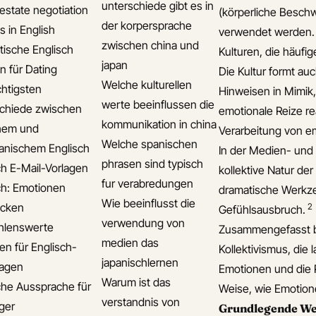
unterschiede gibt es in
 estate negotiation
(körperliche Besch
der korpersprache
s in English
verwendet werden. D
zwischen china und
ische Englisch
Kulturen, die häufi
japan
n für Dating
Die Kultur formt a
Welche kulturellen
chtigsten
Hinweisen in Mimik
werte beeinflussen die
chiede zwischen
emotionale Reize re
kommunikation in china
chem und
Verarbeitung von em
Welche spanischen
anischem Englisch
In der Medien- und
phrasen sind typisch
ch E-Mail-Vorlagen
kollektive Natur de
fur verabredungen
ch: Emotionen
dramatische Werkze
Wie beeinflusst die
ücken
2
Gefühlsausbruch.
verwendung von
hlenswerte
Zusammengefasst be
medien das
n für Englisch-
Kollektivismus, die l
japanischlernen
lagen
Emotionen und die P
Warum ist das
che Aussprache für
Weise, wie Emotion
verstandnis von
iger
Grundlegende Wer