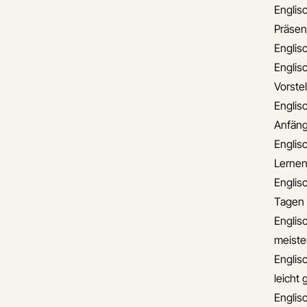
Englisc
Präsen
Englis
Englisc
Vorste
Englis
Anfäng
Englisc
Lerne
Englis
Tagen
Englisc
meiste
Englis
leicht
Englis