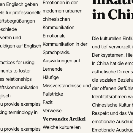
Emotionen in der
len Englisch geben
in Ch
modernen urbanen
le für professionelle
chinesischen
äftsbegrüßungen
Kommunikation
bschiede
Emotionale
weren und
Die kulturellen Einf
Kommunikation in der
uldigen auf Englisch
und tief verwurzelt
Sprachpraxis:
Denksystemen. Hier
Auswirkungen auf
actices for using
In China hat die em
Lernende
ments to foster
ästhetische Dimensi
Häufige
ss relationships
die sozialen Bezieh
Missverständnisse und
äftskommunikation
der offenen Gefühls
Fallstricke
glisch
Identitätsrahmen wi
Fazit
u provide examples
Chinesische Kultur 
Verweise
king terminology in
Respekt und das Ver
Verwandte Artikel
h
emotionale Ausdrucks
Welche kulturellen
u provide examples
Emotionale Ausdrüc