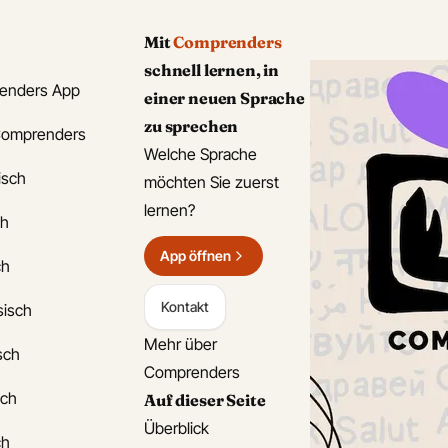
Mit
Comprenders
schnell lernen, in
enders App
einer neuen Sprache
zu sprechen
Comprenders
Welche Sprache
isch
möchten Sie zuerst
lernen?
ch
App öffnen
ch
Kontakt
sisch
Mehr über
isch
Comprenders
sch
Auf dieser Seite
Überblick
ch