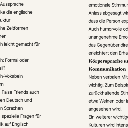
e Aussprache
emotionale Stimmun
ke die englische
Anlass abgesagt wir
ruktur
dass die Person expl
che Zeitformen
Auch humorvolle od
hen
unangenehme Emotio
ch leicht gemacht für
das Gegenüber direkt
erleichtert den Erha
ch: Formal oder
Körpersprache un
ll?
Kommunikation
ch-Vokabeln
Neben verbalen Mit
rn
wichtig. Zum Beispi
s False Friends auch
zurückhaltende Sti
en Deutsch und
etwa Weinen oder l
n Sprachen
angesehen wird.
 spezielle Fragen für
Ein weiterer wichtig
lk auf Englisch
Kulturen wird intens