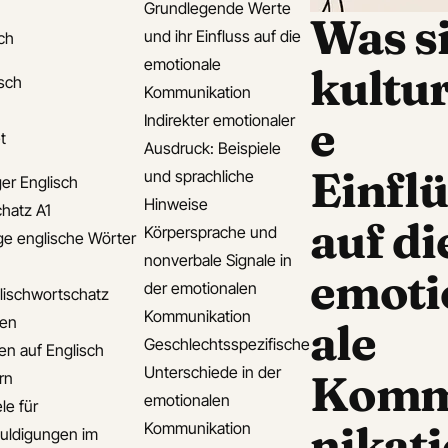
Grundlegende Werte
Was s
und ihr Einfluss auf die
ch
emotionale
kultur
isch
Kommunikation
Indirekter emotionaler
e
t
Ausdruck: Beispiele
Einfl
und sprachliche
er Englisch
Hinweise
hatz A1
auf di
Körpersprache und
ge englische Wörter
nonverbale Signale in
emoti
der emotionalen
lischwortschatz
Kommunikation
den
ale
Geschlechtsspezifische
en auf Englisch
Unterschiede in der
Kom
rn
emotionalen
le für
nikat
Kommunikation
uldigungen im