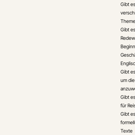
Gibt es
versch
Theme
Gibt es
Redew
Beginn
Geschä
Englis
Gibt e
um die
anzuw
Gibt e
für Re
Gibt es
formel
Texte