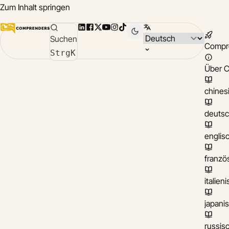
Zum Inhalt springen
LinkedIn
Facebook
X
YouTube
Instagram
TikTok
Sprache wählen
Suchen
Compr
Strg
K
Über 
chines
deuts
englis
franzö
italien
japani
russis