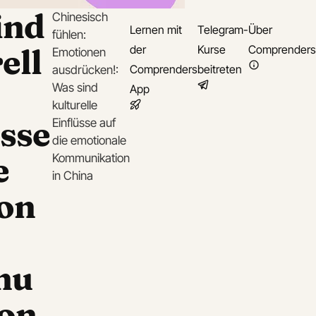
ind
Chinesisch
Lernen mit
Telegram-
Über
fühlen:
ell
der
Kurse
Comprenders
Emotionen
Comprenders
beitreten
ausdrücken!:
Was sind
App
kulturelle
üsse
Einflüsse auf
die emotionale
e
Kommunikation
in China
on
mu
ion