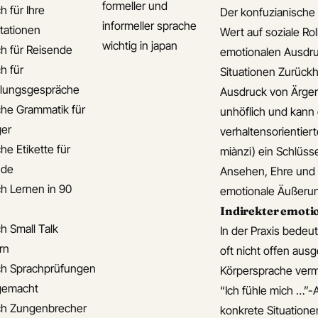
formeller und
h für Ihre
Der konfuzianische 
informeller sprache
tationen
Wert auf soziale Rol
wichtig in japan
ch für Reisende
emotionalen Ausdruc
h für
Situationen Zurückh
llungsgespräche
Ausdruck von Ärger
che Grammatik für
unhöflich und kann 
er
verhaltensorientie
he Etikette für
miànzi) ein Schlüsse
nde
Ansehen, Ehre und s
ch Lernen in 90
emotionale Äußerun
Indirekter emoti
h Small Talk
In der Praxis bedeu
rn
oft nicht offen au
ch Sprachprüfungen
Körpersprache vermi
 gemacht
“Ich fühle mich …”
ch Zungenbrecher
konkrete Situatio