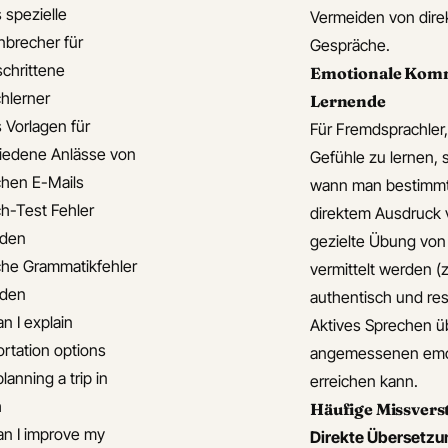
 spezielle
Vermeiden von direk
brecher für
Gespräche.
schrittene
Emotionale Kommu
chlerner
Lernende
s Vorlagen für
Für Fremdsprachler, 
iedene Anlässe von
Gefühle zu lernen, 
chen E-Mails
wann man bestimmt
ch-Test Fehler
direktem Ausdruck v
iden
gezielte Übung von
che Grammatikfehler
vermittelt werden (
iden
authentisch und re
n I explain
Aktives Sprechen üb
ortation options
angemessenen emoti
anning a trip in
erreichen kann.
h
Häufige Missverst
n I improve my
Direkte Übersetzu