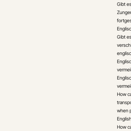
Gibt es
Zungen
fortge
Englis
Gibt e
versch
englis
Englis
verme
Englis
verme
How ca
transp
when pl
Englis
How ca