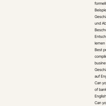
formel
Beispie
Gesch
und A
Besch
Entsch
lernen
Best pr
compli
busine
Gesch
auf En
Can yo
of ban
Englis
Can yo