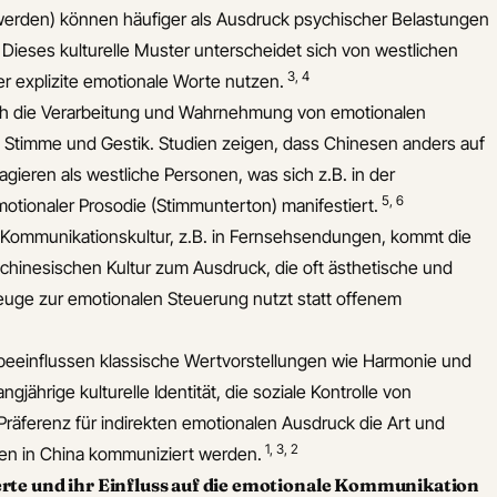
werden) können häufiger als Ausdruck psychischer Belastungen
ieses kulturelle Muster unterscheidet sich von westlichen
3
,
4
ger explizite emotionale Worte nutzen.
uch die Verarbeitung und Wahrnehmung von emotionalen
, Stimme und Gestik. Studien zeigen, dass Chinesen anders auf
agieren als westliche Personen, was sich z.B. in der
5
,
6
otionaler Prosodie (Stimmunterton) manifestiert.
 Kommunikationskultur, z.B. in Fernsehsendungen, kommt die
r chinesischen Kultur zum Ausdruck, die oft ästhetische und
uge zur emotionalen Steuerung nutzt statt offenem
einflussen klassische Wertvorstellungen wie Harmonie und
angjährige kulturelle Identität, die soziale Kontrolle von
räferenz für indirekten emotionalen Ausdruck die Art und
1
,
3
,
2
en in China kommuniziert werden.
te und ihr Einfluss auf die emotionale Kommunikation