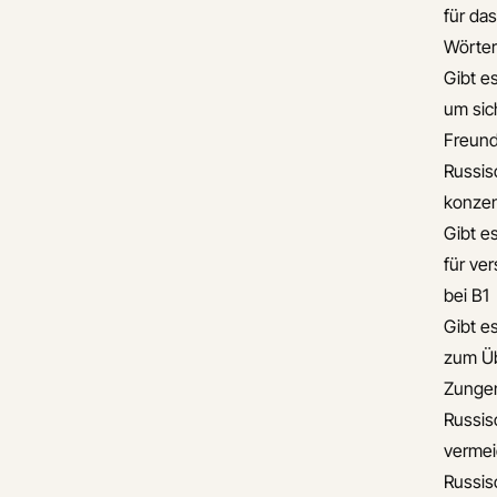
für da
Wörte
Gibt e
um sic
Freun
Russis
konzen
Gibt e
für ve
bei B1
Gibt e
zum Üb
Zunge
Russis
verme
Russis