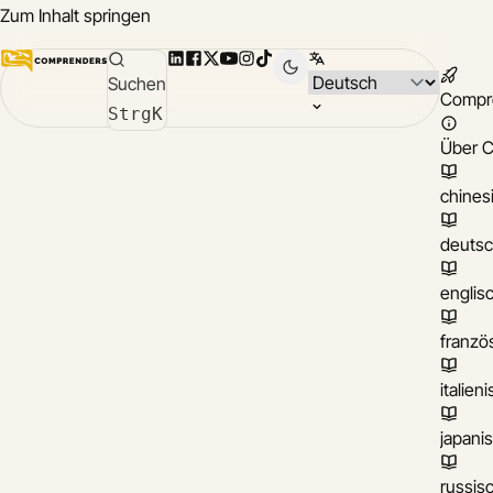
Zum Inhalt springen
LinkedIn
Facebook
X
YouTube
Instagram
TikTok
Sprache wählen
Suchen
Compr
Strg
K
Über 
chines
deuts
englis
franzö
italien
japani
russis