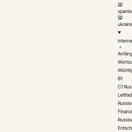
spanis
ukrain
interne
Anfäng
Wortsc
Wichti
B1
C1 Rus
Leitfa
Russis
Finanz
Russis
Entsch