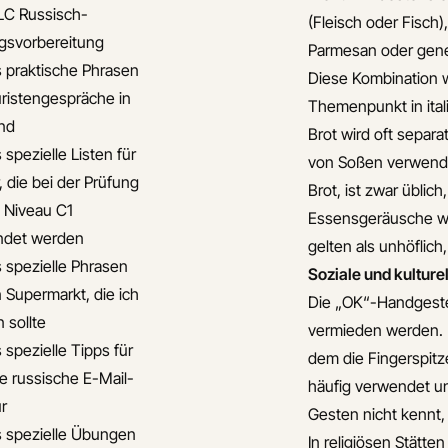
LC Russisch-
(Fleisch oder Fisch)
gsvorbereitung
Parmesan oder gene
s praktische Phrasen
Diese Kombination w
uristengespräche in
Themenpunkt in ita
nd
Brot wird oft separ
 spezielle Listen für
von Soßen verwendet.
, die bei der Prüfung
Brot, ist zwar üblich
s Niveau C1
Essensgeräusche wie
ndet werden
gelten als unhöflich
s spezielle Phrasen
Soziale und kulture
n Supermarkt, die ich
Die „OK“-Handgeste 
 sollte
vermieden werden. 
 spezielle Tipps für
dem die Fingerspit
le russische E-Mail-
häufig verwendet u
ur
Gesten nicht kennt,
s spezielle Übungen
In religiösen Stätte