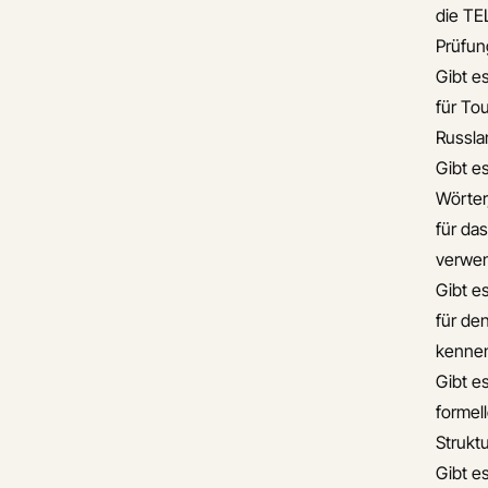
die TE
Prüfun
Gibt e
für To
Russla
Gibt es
Wörter
für da
verwe
Gibt e
für de
kennen
Gibt es
formel
Strukt
Gibt e