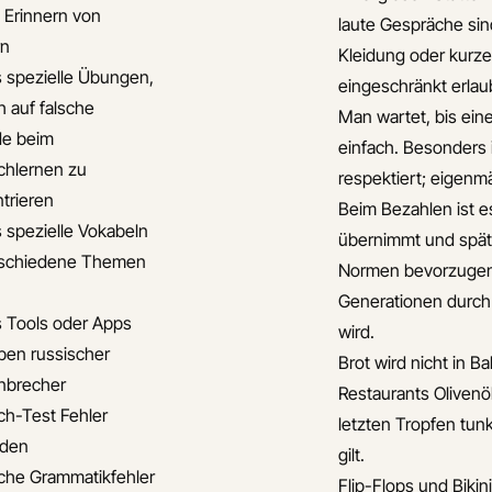
s Erinnern von
laute Gespräche sind
rn
Kleidung oder kurze
s spezielle Übungen,
eingeschränkt erlau
h auf falsche
Man wartet, bis ein
de beim
einfach. Besonders i
chlernen zu
respektiert; eigenmä
trieren
Beim Bezahlen ist e
s spezielle Vokabeln
übernimmt und später
rschiedene Themen
Normen bevorzugen d
Generationen durch 
s Tools oder Apps
wird.
en russischer
Brot wird nicht in B
nbrecher
Restaurants Olivenö
ch-Test Fehler
letzten Tropfen tu
iden
gilt.
che Grammatikfehler
Flip-Flops und Bikin