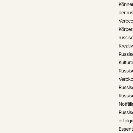
Können
der ru
Verbco
Körper
russis
Kreati
Russis
Kulture
Russis
Verbko
Russis
Russis
Notfäll
Russis
erfolgr
Essent