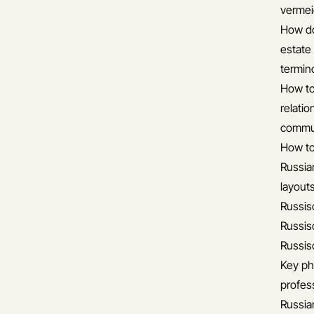
verme
How do
estate
termin
How to
relati
commun
How to
Russia
layout
Russis
Russis
Russis
Key ph
profess
Russia