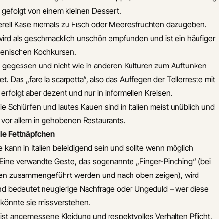
, gefolgt von einem kleinen Dessert.
rell Käse niemals zu Fisch oder Meeresfrüchten dazugeben.
ird als geschmacklich unschön empfunden und ist ein häufiger
lienischen Kochkursen.
at gegessen und nicht wie in anderen Kulturen zum Auftunken
 Das „fare la scarpetta“, also das Auffegen der Tellerreste mit
, erfolgt aber dezent und nur in informellen Kreisen.
 Schlürfen und lautes Kauen sind in Italien meist unüblich und
, vor allem in gehobenen Restaurants.
lle Fettnäpfchen
kann in Italien beleidigend sein und sollte wenn möglich
Eine verwandte Geste, das sogenannte „Finger-Pinching“ (bei
zen zusammengeführt werden und nach oben zeigen), wird
nd bedeutet neugierige Nachfrage oder Ungeduld – wer diese
 könnte sie missverstehen.
n ist angemessene Kleidung und respektvolles Verhalten Pflicht,