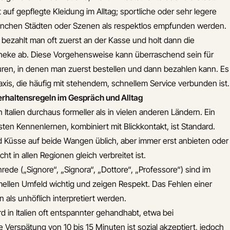
t auf gepflegte Kleidung im Alltag; sportliche oder sehr legere
anchen Städten oder Szenen als respektlos empfunden werden.
 bezahlt man oft zuerst an der Kasse und holt dann die
Theke ab. Diese Vorgehensweise kann überraschend sein für
ren, in denen man zuerst bestellen und dann bezahlen kann. Es
Praxis, die häufig mit stehendem, schnellem Service verbunden ist.
erhaltensregeln im Gespräch und Alltag
Italien durchaus formeller als in vielen anderen Ländern. Ein
en Kennenlernen, kombiniert mit Blickkontakt, ist Standard.
 Küsse auf beide Wangen üblich, aber immer erst anbieten oder
ht in allen Regionen gleich verbreitet ist.
nrede („Signore“, „Signora“, „Dottore“, „Professore“) sind im
mellen Umfeld wichtig und zeigen Respekt. Das Fehlen einer
 als unhöflich interpretiert werden.
 in Italien oft entspannter gehandhabt, etwa bei
 Verspätung von 10 bis 15 Minuten ist sozial akzeptiert, jedoch