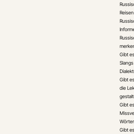
Russis
Reisen
Russis
Informe
Russis
merke
Gibt e
Slangs
Dialek
Gibt e
die Lek
gestal
Gibt e
Missve
Wörter
Gibt e