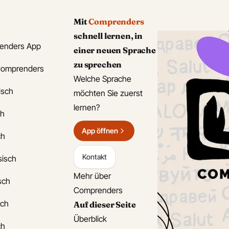
Mit
Comprenders
schnell lernen, in
enders App
einer neuen Sprache
zu sprechen
Comprenders
Welche Sprache
isch
möchten Sie zuerst
lernen?
ch
App öffnen
ch
Kontakt
sisch
Mehr über
isch
Comprenders
sch
Auf dieser Seite
Überblick
ch