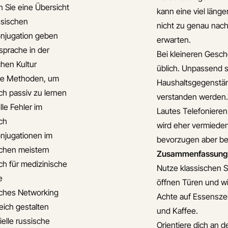
 Sie eine Übersicht
kann eine viel läng
ssischen
nicht zu genau nach 
njugation geben
erwarten.
sprache in der
Bei kleineren Gesch
chen Kultur
üblich. Unpassend 
ve Methoden, um
Haushaltsgegenständ
ch passiv zu lernen
verstanden werden.
lle Fehler im
Lautes Telefonieren
ch
wird eher vermieden
njugationen im
bevorzugen aber bei
chen meistern
Zusammenfassung: 
ch für medizinische
Nutze klassischen 
e
öffnen Türen und wi
ches Networking
Achte auf Essensze
eich gestalten
und Kaffee.
ielle russische
Orientiere dich an 