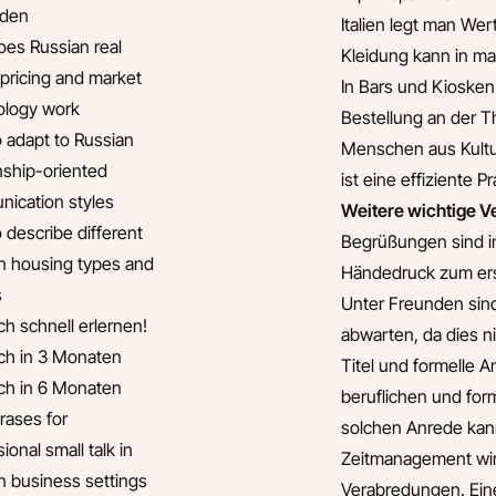
iden
Italien legt man Wer
es Russian real
Kleidung kann in m
 pricing and market
In Bars und Kiosken
ology work
Bestellung an der 
 adapt to Russian
Menschen aus Kultu
onship-oriented
ist eine effiziente 
ication styles
Weitere wichtige V
 describe different
Begrüßungen sind in 
n housing types and
Händedruck zum erst
s
Unter Freunden sind
ch schnell erlernen!
abwarten, da dies nic
ch in 3 Monaten
Titel und formelle A
ch in 6 Monaten
beruflichen und for
rases for
solchen Anrede kann
ional small talk in
Zeitmanagement wird
n business settings
Verabredungen. Eine