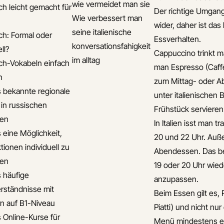
wie vermeidet man sie
ch leicht gemacht für
Der richtige Umgang
Wie verbessert man
wider, daher ist das
seine italienische
ch: Formal oder
Essverhalten.
konversationsfahigkeit
ll?
Cappuccino trinkt m
im alltag
ch-Vokabeln einfach
man Espresso (Caffè
n
zum Mittag- oder Ab
s bekannte regionale
unter italienischen 
 in russischen
Frühstück servieren
ten
In Italien isst man 
s eine Möglichkeit,
20 und 22 Uhr. Außer
tionen individuell zu
Abendessen. Das bed
ten
19 oder 20 Uhr wiede
s häufige
anzupassen.
rständnisse mit
Beim Essen gilt es, 
n auf B1-Niveau
Piatti) und nicht nur
s Online-Kurse für
Menü mindestens ei