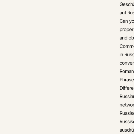
Gesch
auf Ru
Can yo
proper
and ob
Common
in Rus
conver
Romant
Phrase
Differ
Russia
networ
Russis
Russis
ausdr