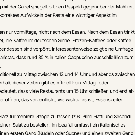
 mit der Gabel spiegelt oft den Respekt gegenüber der Mahlzeit
 korrektes Aufwickeln der Pasta eine wichtiger Aspekt im
an nur vormittags, nicht nach dem Essen. Nach dem Essen trinkt
), nie Kaffee im deutschen Sinne. Frozen-Kaffees oder Kaffee
endessen sind verpönt. Interessanterweise zeigt eine Umfrage
Baristas, dass rund 85 % in Italien Cappuccino ausschließlich zum
.
traditionell zu Mittag zwischen 12 und 14 Uhr und abends zwischen
halb dieser Zeiten gibt es offiziell kein Mittag- oder
eutet, dass viele Restaurants um 15 Uhr schließen und erst ab
r öffnen; das verdeutlicht, wie wichtig es ist, Essenszeiten
Platz für mehrere Gänge zu lassen (z.B. Primi Piatti und Secondi
 einen Salat zu bestellen. Im Idealfall umfasst ein italienisches
nen ersten Gang (Nudeln oder Suppe) und einen zweiten Gang