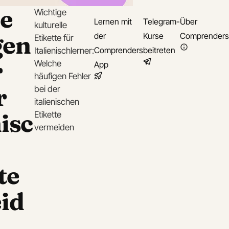
e
Wichtige
Lernen mit
Telegram-
Über
kulturelle
gen
der
Kurse
Comprenders
Etikette für
Comprenders
beitreten
Italienischlerner:
r
Welche
App
häufigen Fehler
r
bei der
italienischen
nisc
Etikette
vermeiden
te
id