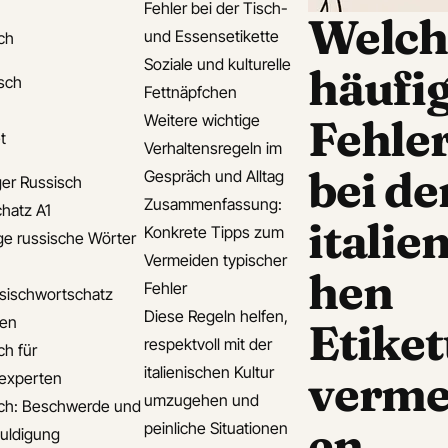
Fehler bei der Tisch-
Welch
und Essensetikette
ch
Soziale und kulturelle
häufi
isch
Fettnäpfchen
Weitere wichtige
Fehle
t
Verhaltensregeln im
bei de
Gespräch und Alltag
er Russisch
Zusammenfassung:
hatz A1
italie
Konkrete Tipps zum
ge russische Wörter
Vermeiden typischer
hen
Fehler
sischwortschatz
Diese Regeln helfen,
den
Etiket
respektvoll mit der
ch für
italienischen Kultur
verme
experten
umzugehen und
ch: Beschwerde und
en
peinliche Situationen
uldigung