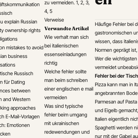
zu vermeiden. 1, 2, 3,
äftskommunikation
4, 5
ssisch
Verweise
u explain Russian
Häufige Fehler bei d
Verwandte Artikel
ty ownership rights
gastronomischen und
Wie verhalt man sich
ligations
wissen, dass italien
bei italienischen
 mistakes to avoid
Normen geprägt ist,
essenseinladungen
sian business
Wer die wichtigsten
richtig
sations
vermeidet unbeabsi
Welche fehler sollte
ische Russisch
Fehler bei der Tisc
man beim schreiben
n für Dating
Pizza kann man in I
einer englischen e mail
ences between
angebrannten Boden.
vermeiden
n and Western
Parmesan auf Pasta 
Was sind typische
king approaches
und Eigelb gemacht,
fehler beim umgang
ch E-Mail-Vorlagen
Italien eigentlich ni
mit ukrainischen
ch: Emotionen
Spaghetti werden ni
redewendungen und
ücken
nur mit der Gabel au