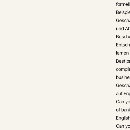
formel
Beispie
Gesch
und A
Besch
Entsch
lernen
Best pr
compli
busine
Gesch
auf En
Can yo
of ban
Englis
Can yo