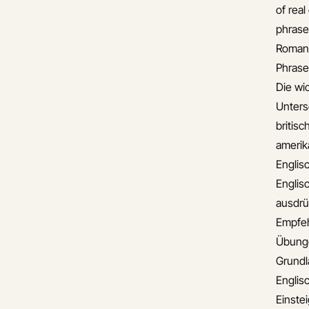
of real
phrase
Romant
Phrase
Die wi
Unters
britis
amerik
Englis
Englis
ausdr
Empfe
Übunge
Grund
Englis
Einste