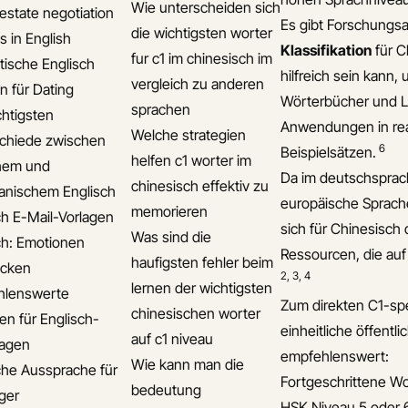
Wie unterscheiden sich
 estate negotiation
Es gibt Forschungs
die wichtigsten worter
s in English
Klassifikation
für C
fur c1 im chinesisch im
ische Englisch
hilfreich sein kann
vergleich zu anderen
n für Dating
Wörterbücher und L
sprachen
chtigsten
Anwendungen in real
Welche strategien
chiede zwischen
6
Beispielsätzen.
helfen c1 worter im
chem und
Da im deutschsprac
chinesisch effektiv zu
anischem Englisch
europäische Sprachen
memorieren
ch E-Mail-Vorlagen
sich für Chinesisch 
Was sind die
ch: Emotionen
Ressourcen, die auf
haufigsten fehler beim
ücken
2
,
3
,
4
lernen der wichtigsten
hlenswerte
Zum direkten C1-spe
chinesischen worter
n für Englisch-
einheitliche öffentl
auf c1 niveau
lagen
empfehlenswert:
Wie kann man die
che Aussprache für
Fortgeschrittene Wo
bedeutung
iger
HSK Niveau 5 oder 6