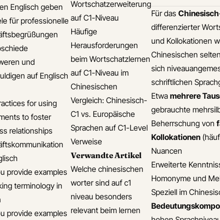
Wortschatzerweiterung
len Englisch geben
Für das
Chinesisch
auf C1-Niveau
le für professionelle
differenzierter Wo
Häufige
äftsbegrüßungen
und Kollokationen w
Herausforderungen
bschiede
Chinesischen seltene
beim Wortschatzlernen
weren und
sich niveauangeme
auf C1-Niveau im
uldigen auf Englisch
schriftlichen Sprac
Chinesischen
Etwa
mehrere Taus
Vergleich: Chinesisch-
actices for using
gebrauchte mehrsil
C1 vs. Europäische
ments to foster
Beherrschung von
Sprachen auf C1-Level
ss relationships
Kollokationen
(häuf
Verweise
äftskommunikation
Nuancen
Verwandte Artikel
glisch
Erweiterte Kenntni
Welche chinesischen
u provide examples
Homonyme und Mehr
worter sind auf c1
king terminology in
Speziell im Chinesi
niveau besonders
h
Bedeutungskompo
relevant beim lernen
u provide examples
hohen Sprachniveau