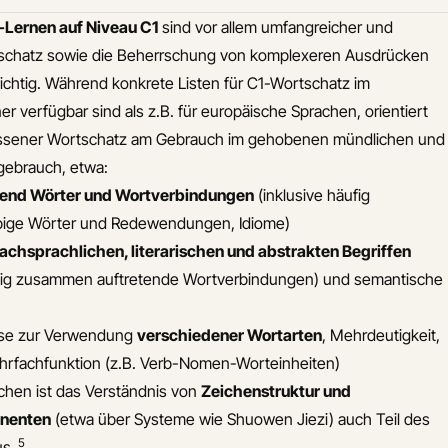
-Lernen auf Niveau C1
sind vor allem umfangreicher und
rtschatz sowie die Beherrschung von komplexeren Ausdrücken
ichtig. Während konkrete Listen für C1-Wortschatz im
r verfügbar sind als z.B. für europäische Sprachen, orientiert
ssener Wortschatz am Gebrauch im gehobenen mündlichen und
hgebrauch, etwa:
end Wörter und Wortverbindungen
(inklusive häufig
bige Wörter und Redewendungen, Idiome)
fachsprachlichen, literarischen und abstrakten Begriffen
ig zusammen auftretende Wortverbindungen) und semantische
sse zur Verwendung
verschiedener Wortarten
, Mehrdeutigkeit,
fachfunktion (z.B. Verb-Nomen-Worteinheiten)
schen ist das Verständnis von
Zeichenstruktur und
nenten
(etwa über Systeme wie Shuowen Jiezi) auch Teil des
5
s.