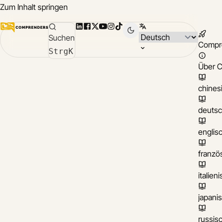
Zum Inhalt springen
LinkedIn
Facebook
X
YouTube
Instagram
TikTok
Sprache wählen
Suchen
Compr
Strg
K
Über 
chines
deuts
englis
franzö
italien
japani
russis