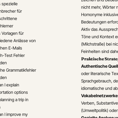
 spezielle
nicht mehr, Wörter n
brecher für
Homonyme inklusive 
schrittene
Bedeutungen erforde
chlerner
Aktiv das Aussprech
s Vorlagen für
Töne und Kontext e
iedene Anlässe von
(Milchstraße) bei n
chen E-Mails
Feinheiten sind dah
ch-Test Fehler
Praktische Strate
iden
Authentische Quel
che Grammatikfehler
oder literarische T
iden
Sprachgebrauch, der
n I explain
idiomatische und abs
ortation options
Vokabelnetzwerke
anning a trip in
Verben, Substantiv
h
(Umweltpolitik) o
n I improve my
Gezielte Analyse 