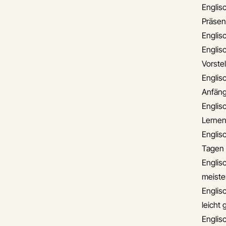
Englisc
Präsen
Englis
Englisc
Vorste
Englis
Anfäng
Englisc
Lerne
Englis
Tagen
Englisc
meiste
Englis
leicht
Englis