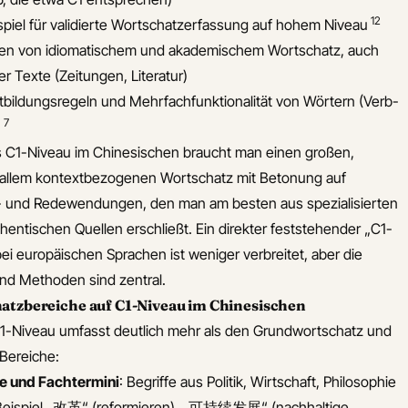
12
spiel für validierte Wortschatzerfassung auf hohem Niveau
nen von idiomatischem und akademischem Wortschatz, auch
r Texte (Zeitungen, Literatur)
bildungsregeln und Mehrfachfunktionalität von Wörtern (Verb-
7
)
s C1-Niveau im Chinesischen braucht man einen großen,
r allem kontextbezogenen Wortschatz mit Betonung auf
h- und Redewendungen, den man am besten aus spezialisierten
entischen Quellen erschließt. Ein direkter feststehender „C1-
ei europäischen Sprachen ist weniger verbreitet, aber die
nd Methoden sind zentral.
atzbereiche auf C1-Niveau im Chinesischen
C1-Niveau umfasst deutlich mehr als den Grundwortschatz und
 Bereiche:
e und Fachtermini
: Begriffe aus Politik, Wirtschaft, Philosophie
 Beispiel „改革“ (reformieren), „可持续发展“ (nachhaltige