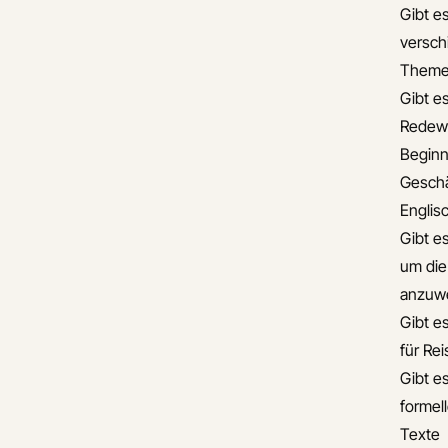
Gibt es
versch
Theme
Gibt es
Redew
Beginn
Geschä
Englis
Gibt e
um die
anzuw
Gibt e
für Re
Gibt es
formel
Texte