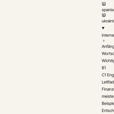
spanis
ukrain
interne
Anfäng
Wortsc
Wichti
B1
C1 Eng
Leitfa
Finanz
meiste
Beispie
Entsch