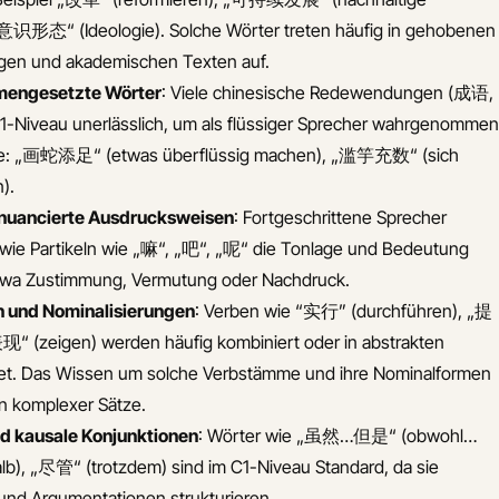
„意识形态“ (Ideologie). Solche Wörter treten häufig in gehobenen
gen und akademischen Texten auf.
mengesetzte Wörter
: Viele chinesische Redewendungen (成语,
1-Niveau unerlässlich, um als flüssiger Sprecher wahrgenommen
ele: „画蛇添足“ (etwas überflüssig machen), „滥竽充数“ (sich
).
 nuancierte Ausdrucksweisen
: Fortgeschrittene Sprecher
wie Partikeln wie „嘛“, „吧“, „呢“ die Tonlage und Bedeutung
 etwa Zustimmung, Vermutung oder Nachdruck.
n und Nominalisierungen
: Verben wie “实行” (durchführen), „提
现“ (zeigen) werden häufig kombiniert oder in abstrakten
t. Das Wissen um solche Verbstämme und ihre Nominalformen
en komplexer Sätze.
d kausale Konjunktionen
: Wörter wie „虽然…但是“ (obwohl…
b), „尽管“ (trotzdem) sind im C1-Niveau Standard, da sie
und Argumentationen strukturieren.