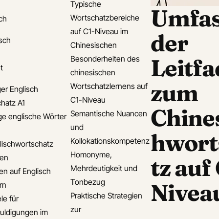
Typische
Umfa
Wortschatzbereiche
ch
auf C1-Niveau im
der
isch
Chinesischen
Besonderheiten des
Leitf
t
chinesischen
zum
Wortschatzlernens auf
er Englisch
C1-Niveau
hatz A1
Chine
Semantische Nuancen
ge englische Wörter
und
hwort
Kollokationskompetenz
lischwortschatz
Homonyme,
den
tz auf
Mehrdeutigkeit und
en auf Englisch
Tonbezug
Nivea
rn
Praktische Strategien
le für
zur
uldigungen im