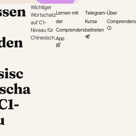
ssen
Wichtiger
Lernen mit
Telegram-
Über
Wortschatz
der
Kurse
Comprenders
auf C1-
Comprenders
beitreten
Niveau für
aden
Chinesisch.
App
sisc
scha
 C1-
u