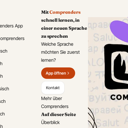
Mit
Comprenders
schnell lernen, in
enders App
einer neuen Sprache
zu sprechen
Comprenders
Welche Sprache
isch
möchten Sie zuerst
lernen?
ch
App öffnen
ch
Kontakt
sisch
Mehr über
isch
Comprenders
sch
Auf dieser Seite
Überblick
ch