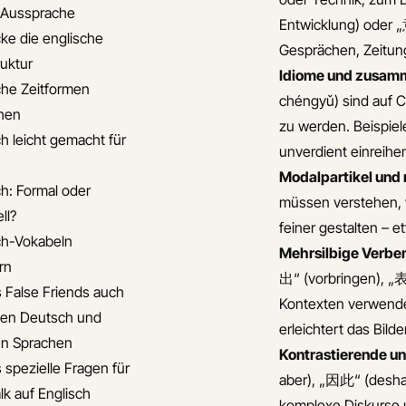
e Aussprache
Entwicklung) oder 
ke die englische
Gesprächen, Zeitun
ruktur
Idiome und zusam
che Zeitformen
chéngyǔ) sind auf C
hen
zu werden. Beispi
ch leicht gemacht für
unverdient einreihen
Modalpartikel und
ch: Formal oder
müssen verstehen, 
ll?
feiner gestalten –
ch-Vokabeln
Mehrsilbige Verbe
rn
出“ (vorbringen), „表
s False Friends auch
Kontexten verwende
en Deutsch und
erleichtert das Bild
n Sprachen
Kontrastierende un
 spezielle Fragen für
aber), „因此“ (deshal
lk auf Englisch
komplexe Diskurse 