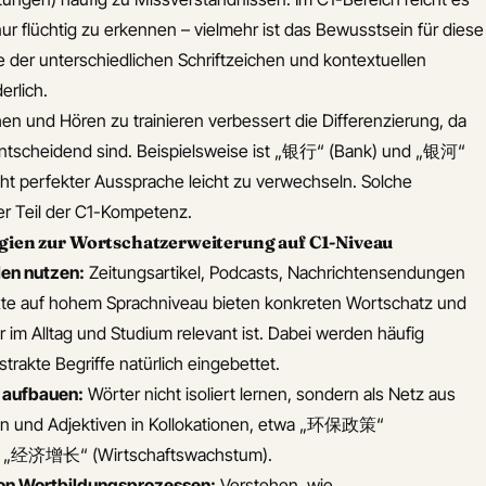
ur flüchtig zu erkennen – vielmehr ist das Bewusstsein für diese
der unterschiedlichen Schriftzeichen und kontextuellen
rlich.
en und Hören zu trainieren verbessert die Differenzierung, da
ntscheidend sind. Beispielsweise ist „银行“ (Bank) und „银河“
icht perfekter Aussprache leicht zu verwechseln. Solche
er Teil der C1-Kompetenz.
gien zur Wortschatzerweiterung auf C1-Niveau
len nutzen:
Zeitungsartikel, Podcasts, Nachrichtensendungen
exte auf hohem Sprachniveau bieten konkreten Wortschatz und
 im Alltag und Studium relevant ist. Dabei werden häufig
trakte Begriffe natürlich eingebettet.
 aufbauen:
Wörter nicht isoliert lernen, sondern als Netz aus
en und Adjektiven in Kollokationen, etwa „环保政策“
der „经济增长“ (Wirtschaftswachstum).
von Wortbildungsprozessen:
Verstehen, wie