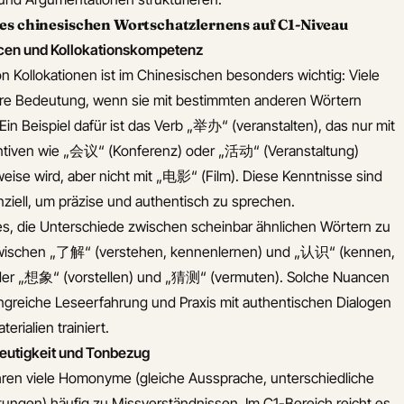
es chinesischen Wortschatzlernens auf C1-Niveau
en und Kollokationskompetenz
 Kollokationen ist im Chinesischen besonders wichtig: Viele
hre Bedeutung, wenn sie mit bestimmten anderen Wörtern
in Beispiel dafür ist das Verb „举办“ (veranstalten), das nur mit
tiven wie „会议“ (Konferenz) oder „活动“ (Veranstaltung)
weise wird, aber nicht mit „电影“ (Film). Diese Kenntnisse sind
ziell, um präzise und authentisch zu sprechen.
 es, die Unterschiede zwischen scheinbar ähnlichen Wörtern zu
zwischen „了解“ (verstehen, kennenlernen) und „认识“ (kennen,
oder „想象“ (vorstellen) und „猜测“ (vermuten). Solche Nuancen
greiche Leseerfahrung und Praxis mit authentischen Dialogen
terialien trainiert.
utigkeit und Tonbezug
hren viele Homonyme (gleiche Aussprache, unterschiedliche
ngen) häufig zu Missverständnissen. Im C1-Bereich reicht es