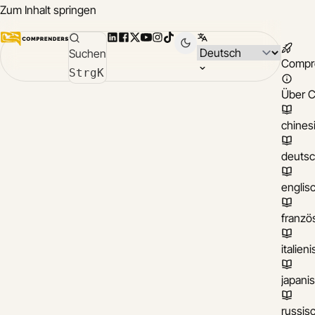
Zum Inhalt springen
LinkedIn
Facebook
X
YouTube
Instagram
TikTok
Sprache wählen
Suchen
Compr
Strg
K
Über 
chines
deuts
englis
franzö
italien
japani
russis