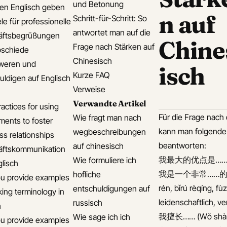
und Betonung
len Englisch geben
n auf
Schritt-für-Schritt: So
le für professionelle
antwortet man auf die
äftsbegrüßungen
Chine
Frage nach Stärken auf
bschiede
Chinesisch
weren und
isch
Kurze FAQ
uldigen auf Englisch
Verweise
Verwandte Artikel
actices for using
Für die Frage nach
Wie fragt man nach
ments to foster
kann man folgende
wegbeschreibungen
ss relationships
beantworten:
auf chinesisch
äftskommunikation
我最大的优点是…… (Wǒ zu
Wie formuliere ich
glisch
我是一个非常……的人，
hofliche
u provide examples
rén, bǐrú rèqíng, fù
entschuldigungen auf
king terminology in
leidenschaftlich, v
russisch
h
我擅长…… (Wǒ shànch
Wie sage ich ich
u provide examples