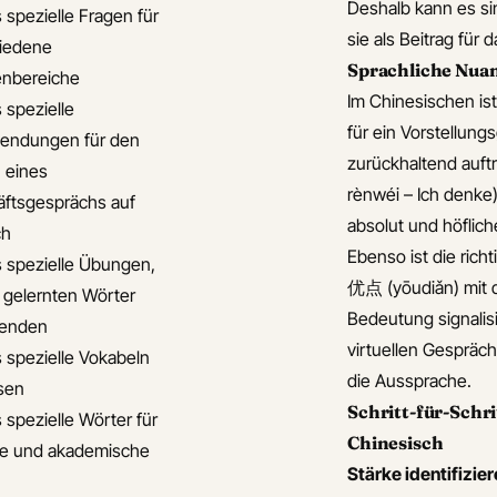
Deshalb kann es sin
 spezielle Fragen für
sie als Beitrag für
iedene
Sprachliche Nua
nbereiche
Im Chinesischen ist
 spezielle
für ein Vorstellun
endungen für den
zurückhaltend auf
 eines
rènwéi – Ich denk
ftsgesprächs auf
absolut und höflic
ch
Ebenso ist die rich
s spezielle Übungen,
优点 (yōudiǎn) mit d
 gelernten Wörter
Bedeutung signalis
enden
virtuellen Gespräc
s spezielle Vokabeln
die Aussprache.
isen
Schritt-für-Schri
 spezielle Wörter für
Chinesisch
le und akademische
Stärke identifizier