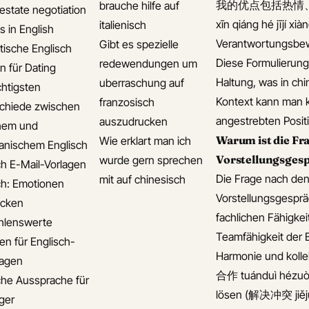
我的优点包括热情、责任心强
brauche hilfe auf
 estate negotiation
xīn qiáng hé jījí x
italienisch
s in English
Verantwortungsbewu
Gibt es spezielle
ische Englisch
Diese Formulierung
redewendungen um
n für Dating
Haltung, was in ch
uberraschung auf
chtigsten
Kontext kann man k
franzosisch
chiede zwischen
angestrebten Posit
auszudrucken
chem und
Warum ist die Fr
Wie erklart man ich
anischem Englisch
Vorstellungsges
wurde gern sprechen
ch E-Mail-Vorlagen
Die Frage nach den
mit auf chinesisch
ch: Emotionen
Vorstellungsgesprä
ücken
fachlichen Fähigkei
hlenswerte
Teamfähigkeit der 
n für Englisch-
Harmonie und kolle
lagen
合作 tuánduì hézuò),
che Aussprache für
lösen (解决冲突 jiějué
iger