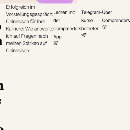
Erfolgreich im
Lernen mit
Telegram-
Über
Vorstellungsgespräch:
o
der
Kurse
Comprenders
Chinesisch für Ihre
Comprenders
beitreten
Karriere: Wie antworte
h
ich auf Fragen nach
App
meinen Stärken auf
Chinesisch
h
e
e