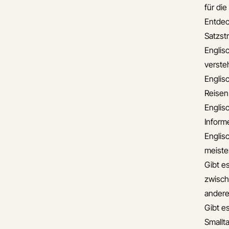
für di
Entdec
Satzst
Englis
verste
Englis
Reisen
Englis
Informe
Englis
meiste
Gibt e
zwisch
andere
Gibt es
Smallta