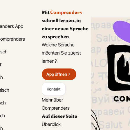
Mit
Comprenders
schnell lernen, in
enders App
einer neuen Sprache
zu sprechen
Comprenders
Welche Sprache
isch
möchten Sie zuerst
lernen?
ch
App öffnen
ch
Kontakt
sisch
Mehr über
isch
Comprenders
sch
Auf dieser Seite
Überblick
ch