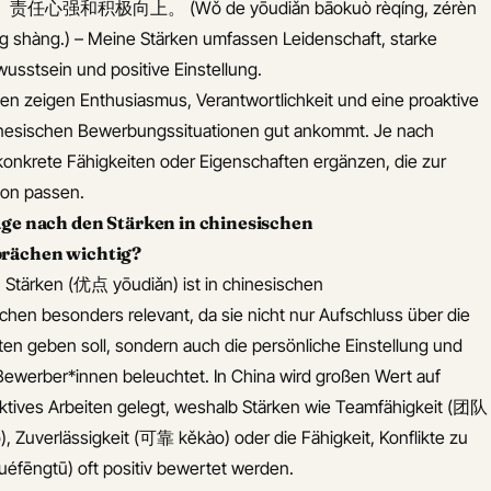
和积极向上。 (Wǒ de yōudiǎn bāokuò rèqíng, zérèn
iàng shàng.) – Meine Stärken umfassen Leidenschaft, starke
sstsein und positive Einstellung.
en zeigen Enthusiasmus, Verantwortlichkeit und eine proaktive
inesischen Bewerbungssituationen gut ankommt. Je nach
onkrete Fähigkeiten oder Eigenschaften ergänzen, die zur
ion passen.
age nach den Stärken in chinesischen
prächen wichtig?
 Stärken (优点 yōudiǎn) ist in chinesischen
chen besonders relevant, da sie nicht nur Aufschluss über die
ten geben soll, sondern auch die persönliche Einstellung und
Bewerber*innen beleuchtet. In China wird großen Wert auf
ktives Arbeiten gelegt, weshalb Stärken wie Teamfähigkeit (团队
 Zuverlässigkeit (可靠 kěkào) oder die Fähigkeit, Konflikte zu
fēngtū) oft positiv bewertet werden.