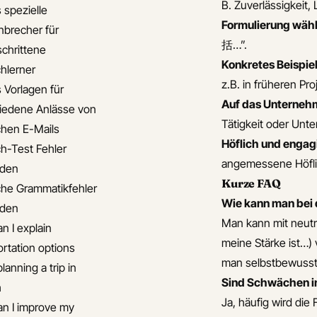
B. Zuverlässigkeit, 
 spezielle
Formulierung wäh
brecher für
括…”.
schrittene
Konkretes Beispie
chlerner
z.B. in früheren Pro
s Vorlagen für
Auf das Unterneh
iedene Anlässe von
Tätigkeit oder Unt
chen E-Mails
Höflich und engag
ch-Test Fehler
angemessene Höflic
iden
Kurze FAQ
che Grammatikfehler
Wie kann man bei d
iden
Man kann mit neu
n I explain
meine Stärke ist…) 
ortation options
man selbstbewusst 
anning a trip in
Sind Schwächen in
h
Ja, häufig wird di
n I improve my