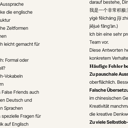
darauf bestehe, Di
e Aussprache
我是一个非常积极主
ke die englische
yígè fēicháng jījí 
ruktur
jiějué fāng’àn.)
che Zeitformen
Ich bin eine sehr 
hen
Team vor.
ch leicht gemacht für
Diese Antworten hel
konkretem Verhalte
ch: Formal oder
Häufige Fehler b
ll?
Zu pauschale Aus
ch-Vokabeln
oberflächlich. Bess
rn
Falsche Übersetzu
s False Friends auch
im chinesischen Ges
en Deutsch und
Kreativität manchm
n Sprachen
die kreative Denkw
 spezielle Fragen für
Zu viele Selbstlo
lk auf Englisch