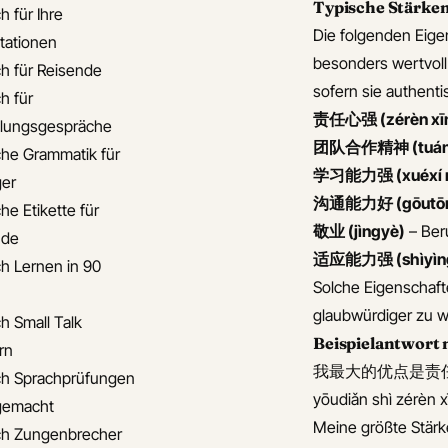
Typische Stärken
h für Ihre
Die folgenden Eige
tationen
besonders wertvol
ch für Reisende
sofern sie authenti
h für
责任心强 (zérèn xīn
llungsgespräche
团队合作精神 (tuándu
che Grammatik für
学习能力强 (xuéxí né
er
沟通能力好 (gōutōng
he Etikette für
敬业 (jìngyè)
– Beru
nde
适应能力强 (shìyìng 
ch Lernen in 90
Solche Eigenschaft
glaubwürdiger zu w
h Small Talk
Beispielantwort
rn
我最大的优点是责任心
ch Sprachprüfungen
yōudiǎn shì zérèn x
 gemacht
Meine größte Stärk
ch Zungenbrecher