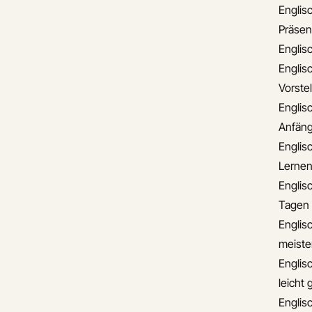
Englisc
Präsen
Englis
Englisc
Vorste
Englis
Anfäng
Englisc
Lerne
Englis
Tagen
Englisc
meiste
Englis
leicht
Englis