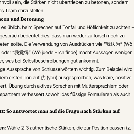
nvoll sein, die Stärken nicht übertrieben zu betonen, sondern
 das Team darzustellen.
ncen und Betonung
 es üblich, beim Sprechen auf Tonfall und Höflichkeit zu achten –
gsgespräch bedeutet dies, dass man weder zu forsch noch zu
treten sollte. Die Verwendung von Ausdrücken wie “我认为” (Wǒ
e) oder “我觉得” (Wǒ juéde – Ich finde) macht Aussagen weniger
her, was bei Selbstbeschreibungen gut ankommt.
tige Aussprache von Schlüsselwörtern wichtig. Zum Beispiel wird
em ersten Ton auf 优 (yōu) ausgesprochen, was klare, positive
iert. Übung durch aktives Sprechen mit Muttersprachlern oder
hspartnern verbessert sowohl das flüssige Formulieren als auch
tt: So antwortet man auf die Frage nach Stärken auf
en:
Wähle 2-3 authentische Stärken, die zur Position passen (z.