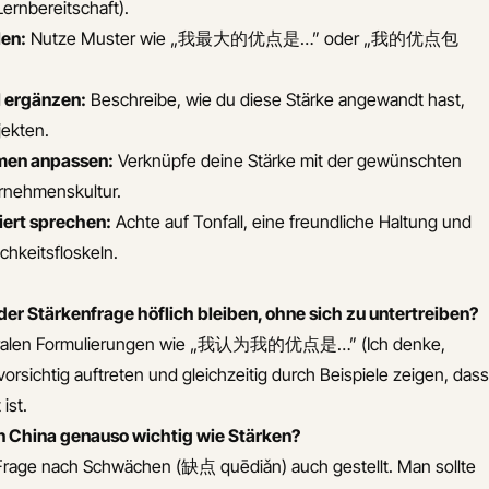
Lernbereitschaft).
len:
Nutze Muster wie „我最大的优点是…” oder „我的优点包
l ergänzen:
Beschreibe, wie du diese Stärke angewandt hast,
jekten.
men anpassen:
Verknüpfe deine Stärke mit der gewünschten
ernehmenskultur.
iert sprechen:
Achte auf Tonfall, eine freundliche Haltung und
hkeitsfloskeln.
er Stärkenfrage höflich bleiben, ohne sich zu untertreiben?
tralen Formulierungen wie „我认为我的优点是…” (Ich denke,
vorsichtig auftreten und gleichzeitig durch Beispiele zeigen, dass
ist.
 China genauso wichtig wie Stärken?
e Frage nach Schwächen (缺点 quēdiǎn) auch gestellt. Man sollte