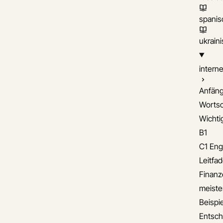
spanis
ukrain
interne
Anfäng
Wortsc
Wichti
B1
C1 Eng
Leitfa
Finanz
meiste
Beispie
Entsch