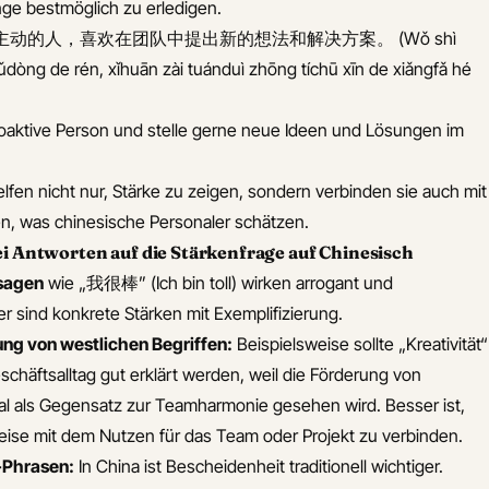
nge bestmöglich zu erledigen.
动的人，喜欢在团队中提出新的想法和解决方案。 (Wǒ shì
zhǔdòng de rén, xǐhuān zài tuánduì zhōng tíchū xīn de xiǎngfǎ hé
proaktive Person und stelle gerne neue Ideen und Lösungen im
fen nicht nur, Stärke zu zeigen, sondern verbinden sie auch mit
n, was chinesische Personaler schätzen.
ei Antworten auf die Stärkenfrage auf Chinesisch
sagen
wie „我很棒” (Ich bin toll) wirken arrogant und
er sind konkrete Stärken mit Exemplifizierung.
ng von westlichen Begriffen:
Beispielsweise sollte „Kreativität“
chäftsalltag gut erklärt werden, weil die Förderung von
al als Gegensatz zur Teamharmonie gesehen wird. Besser ist,
eise mit dem Nutzen für das Team oder Projekt zu verbinden.
b-Phrasen:
In China ist Bescheidenheit traditionell wichtiger.