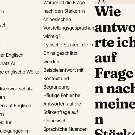
Warum ist die Frage
Wie
nach den Stärken in
ch
chinesischen
antw
isch
Vorstellungsgesprächen
wichtig?
rte ic
t
Typische Stärken, die in
auf
China geschätzt
er Englisch
werden
hatz A1
Frage
Beispielantwort mit
ge englische Wörter
Kontext und
n nac
Begründung
lischwortschatz
Häufige Fehler bei
den
mein
Antworten auf die
en auf Englisch
Stärkenfrage auf
n
rn
Chinesisch
le für
Stärk
Sprachliche Nuancen
uldigungen im