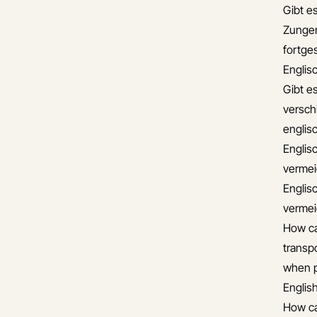
Gibt es
Zungen
fortge
Englis
Gibt e
versch
englis
Englis
verme
Englis
verme
How ca
transp
when pl
Englis
How ca