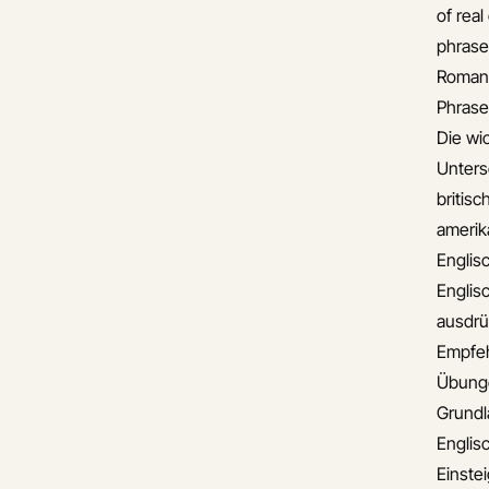
of real
phrase
Romant
Phrase
Die wi
Unters
britis
amerik
Englis
Englis
ausdr
Empfe
Übunge
Grund
Englis
Einste