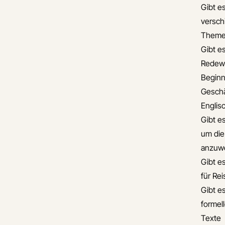
Gibt es
versch
Theme
Gibt es
Redew
Beginn
Geschä
Englis
Gibt e
um die
anzuw
Gibt e
für Re
Gibt es
formel
Texte