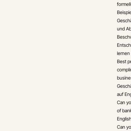
formel
Beispie
Gesch
und A
Besch
Entsch
lernen
Best pr
compli
busine
Gesch
auf En
Can yo
of ban
Englis
Can yo