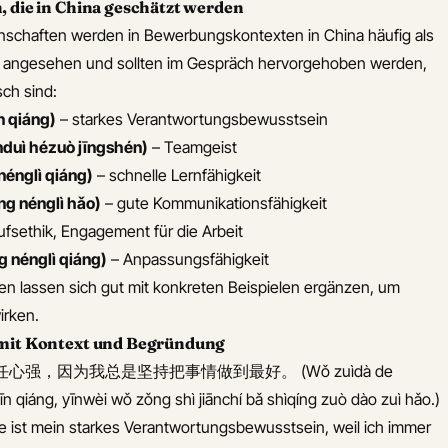
, die in China geschätzt werden
nschaften werden in Bewerbungskontexten in China häufig als
l angesehen und sollten im Gespräch hervorgehoben werden,
sch sind:
 qiáng)
– starkes Verantwortungsbewusstsein
ì hézuò jīngshén)
– Teamgeist
nglì qiáng)
– schnelle Lernfähigkeit
 nénglì hǎo)
– gute Kommunikationsfähigkeit
fsethik, Engagement für die Arbeit
nénglì qiáng)
– Anpassungsfähigkeit
en lassen sich gut mit konkreten Beispielen ergänzen, um
irken.
 mit Kontext und Begründung
强，因为我总是坚持把事情做到最好。 (Wǒ zuìdà de
īn qiáng, yīnwèi wǒ zǒng shì jiānchí bǎ shìqíng zuò dào zuì hǎo.)
e ist mein starkes Verantwortungsbewusstsein, weil ich immer