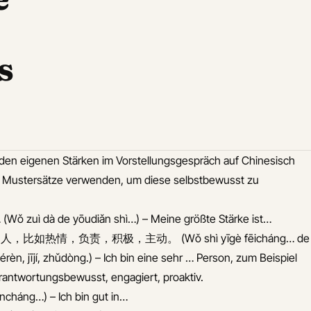
s
 den eigenen Stärken im Vorstellungsgespräch auf Chinesisch
 Mustersätze verwenden, um diese selbstbewusst zu
ì dà de yōudiǎn shì…) – Meine größte Stärke ist…
比如热情，负责，积极，主动。 (Wǒ shì yīgè fēicháng… de
zérèn, jījí, zhǔdòng.) – Ich bin eine sehr … Person, zum Beispiel
erantwortungsbewusst, engagiert, proaktiv.
áng…) – Ich bin gut in…