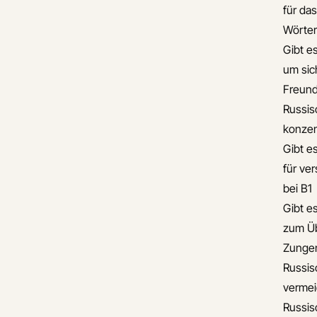
für da
Wörte
Gibt e
um sic
Freun
Russis
konzen
Gibt e
für ve
bei B1
Gibt e
zum Üb
Zunge
Russis
verme
Russis