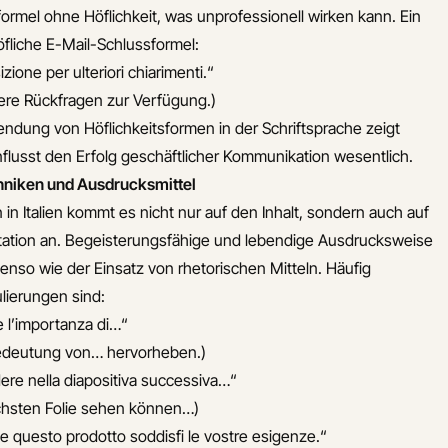
ormel ohne Höflichkeit, was unprofessionell wirken kann. Ein
höfliche E-Mail-Schlussformel:
ione per ulteriori chiarimenti.“
tere Rückfragen zur Verfügung.)
endung von Höflichkeitsformen in der Schriftsprache zeigt
flusst den Erfolg geschäftlicher Kommunikation wesentlich.
hniken und Ausdrucksmittel
 in Italien kommt es nicht nur auf den Inhalt, sondern auch auf
ntation an. Begeisterungsfähige und lebendige Ausdrucksweise
enso wie der Einsatz von rhetorischen Mitteln. Häufig
lierungen sind:
e l’importanza di…“
Bedeutung von… hervorheben.)
re nella diapositiva successiva…“
ächsten Folie sehen können…)
e questo prodotto soddisfi le vostre esigenze.“