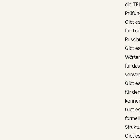
die TE
Prüfun
Gibt e
für To
Russla
Gibt es
Wörter
für da
verwe
Gibt e
für de
kennen
Gibt es
formel
Strukt
Gibt e