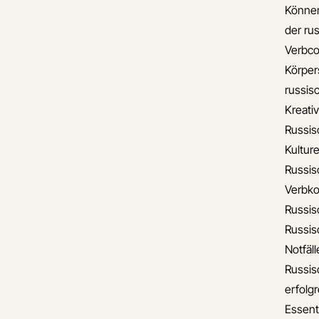
Können
der ru
Verbco
Körper
russis
Kreati
Russis
Kulture
Russis
Verbko
Russis
Russis
Notfäll
Russis
erfolgr
Essent