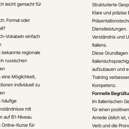
ch leicht gemacht für
Strukturierte Ges
Klare und präzise
ch: Formal oder
Präsentationstech
ll?
Dienstleistungen.
ch-Vokabeln einfach
Verständnis und U
n
Italiens.
s bekannte regionale
Diese Grundlagen s
 in russischen
italienischsprac
ten
aufzubauen und er
s eine Möglichkeit,
Training verbesser
tionen individuell zu
Kompetenz.
ten
Formelle Begrüßu
s häufige
Im italienischen G
rständnisse mit
für einen positive
n auf B1-Niveau
Anrede üblich ist,
s Online-Kurse für
Verb und die Pron