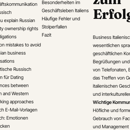
Besonderheiten im
äftskommunikation
Erfol
Geschäftsleben Italiens
ssisch
Häufige Fehler und
u explain Russian
Stolperfallen
ty ownership rights
Fazit
ligations
Business Italieni
 mistakes to avoid
wesentlichen spra
sian business
geschäftlichen Kon
sations
Begrüßungen und A
ische Russisch
von Telefonaten, 
n für Dating
das Treffen von G
ences between
italienischen Gesc
n and Western
und interkulturell
king approaches
Wichtige Kommuni
ch E-Mail-Vorlagen
Höfliche und form
ch: Emotionen
Gebrauch von Fach
ücken
und Management re