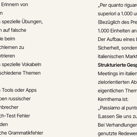
s Erinnern von
„Per quanto riguar
rn
superiori a 1.000 u
s spezielle Übungen,
(Bezüglich des Pr
h auf falsche
1.000 Einheiten an
de beim
Der Aufbau eines 
chlernen zu
Sicherheit, sonder
trieren
italienischen Markt
s spezielle Vokabeln
Strukturierte Ge
rschiedene Themen
Meetings im itali
zielorientierten A
s Tools oder Apps
eigentlichen Them
en russischer
Kernthema ist:
nbrecher
„Passiamo al punto 
ch-Test Fehler
(Lassen Sie uns z
iden
Bei Verhandlungen 
che Grammatikfehler
genutzte Redewen