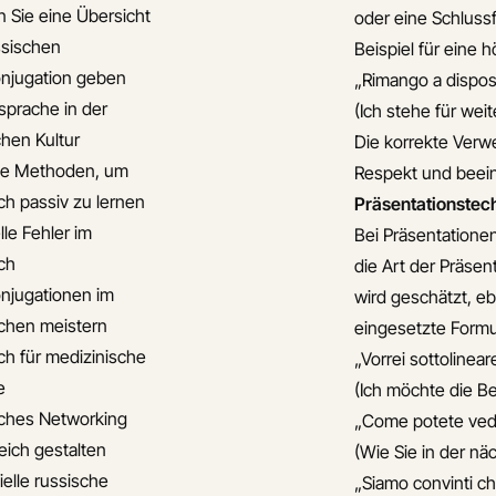
 Sie eine Übersicht
oder eine Schlussf
ssischen
Beispiel für eine 
njugation geben
„Rimango a disposiz
sprache in der
(Ich stehe für wei
chen Kultur
Die korrekte Verw
ve Methoden, um
Respekt und beein
ch passiv zu lernen
Präsentationstec
lle Fehler im
Bei Präsentationen
ch
die Art der Präse
njugationen im
wird geschätzt, eb
chen meistern
eingesetzte Formu
ch für medizinische
„Vorrei sottolinear
e
(Ich möchte die 
ches Networking
„Come potete vede
eich gestalten
(Wie Sie in der n
ielle russische
„Siamo convinti ch