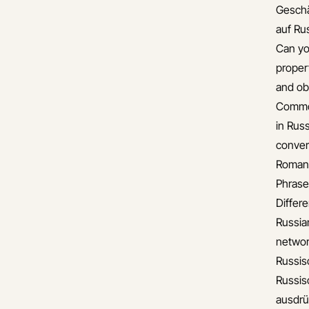
Gesch
auf Ru
Can yo
proper
and ob
Common
in Rus
conver
Romant
Phrase
Differ
Russia
networ
Russis
Russis
ausdr