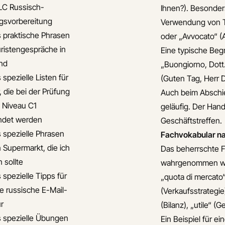
LC Russisch-
Ihnen?). Besonder
gsvorbereitung
Verwendung von Ti
s praktische Phrasen
oder „Avvocato“ (A
uristengespräche in
Eine typische Beg
nd
„Buongiorno, Dott.
 spezielle Listen für
(Guten Tag, Herr Dr
, die bei der Prüfung
Auch beim Abschied
s Niveau C1
geläufig. Der Hand
ndet werden
Geschäftstreffen.
s spezielle Phrasen
Fachvokabular n
n Supermarkt, die ich
Das beherrschte F
 sollte
wahrgenommen wird
 spezielle Tipps für
„quota di mercato“
le russische E-Mail-
(Verkaufsstrategie
ur
(Bilanz), „utile“ 
s spezielle Übungen
Ein Beispiel für e