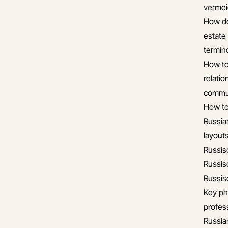
verme
How do
estate
termin
How to
relati
commun
How to
Russia
layout
Russis
Russis
Russis
Key ph
profess
Russia