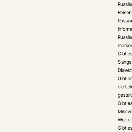
Russis
Reisen
Russis
Informe
Russis
merke
Gibt e
Slangs
Dialek
Gibt e
die Lek
gestal
Gibt e
Missve
Wörter
Gibt e