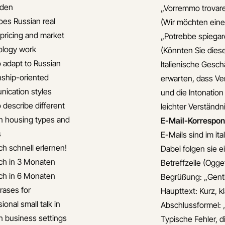
iden
„Vorremmo trovare
es Russian real
(Wir möchten eine 
 pricing and market
„Potrebbe spiegar
ology work
(Könnten Sie dies
 adapt to Russian
Italienische Gesc
onship-oriented
erwarten, dass V
ication styles
und die Intonation
 describe different
leichter Verständ
n housing types and
E-Mail-Korrespon
s
E-Mails sind im i
ch schnell erlernen!
Dabei folgen sie e
ch in 3 Monaten
Betreffzeile (Ogge
ch in 6 Monaten
Begrüßung: „Gentil
rases for
Haupttext: Kurz, kl
ional small talk in
Abschlussformel: „
n business settings
Typische Fehler, 