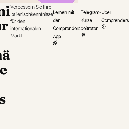
ni
Verbessern Sie Ihre
Lernen mit
Telegram-
Über
Italienischkenntnisse
ür
der
Kurse
Comprenders
für den
Comprenders
beitreten
internationalen
Markt!
App
hä
be
s