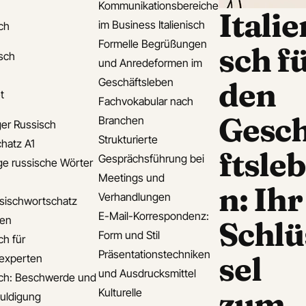
Kommunikationsbereiche
Italie
im Business Italienisch
ch
Formelle Begrüßungen
sch f
isch
und Anredeformen im
Geschäftsleben
den
t
Fachvokabular nach
Gesc
Branchen
er Russisch
Strukturierte
hatz A1
ftsle
Gesprächsführung bei
ge russische Wörter
Meetings und
n: Ihr
Verhandlungen
sischwortschatz
E-Mail-Korrespondenz:
den
Schlü
Form und Stil
ch für
Präsentationstechniken
sel
experten
und Ausdrucksmittel
ch: Beschwerde und
zum
Kulturelle
uldigung