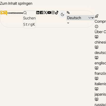
Zum Inhalt springen
LinkedIn
Facebook
X
YouTube
Instagram
TikTok
Sprache wählen
Suchen
Compr
Strg
K
Über 
chines
deuts
englis
franzö
italien
japani
russis