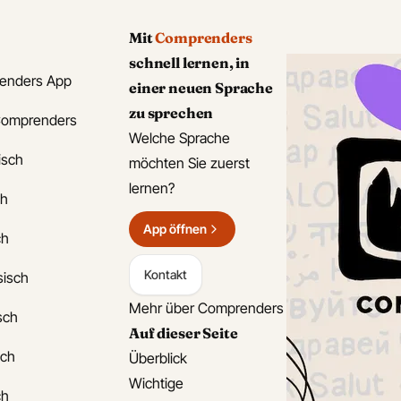
Mit
Comprenders
schnell lernen, in
enders App
einer neuen Sprache
zu sprechen
Comprenders
Welche Sprache
isch
möchten Sie zuerst
lernen?
ch
App öffnen
ch
Kontakt
sisch
Mehr über Comprenders
isch
Auf dieser Seite
sch
Überblick
Wichtige
ch