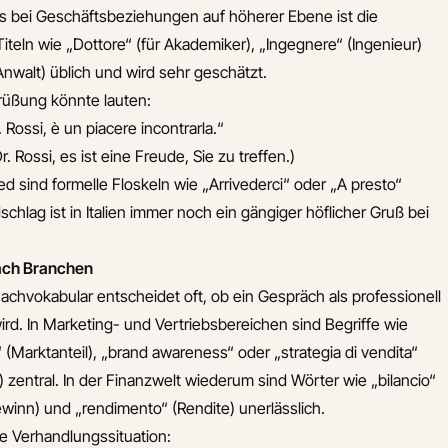
s bei Geschäftsbeziehungen auf höherer Ebene ist die
teln wie „Dottore“ (für Akademiker), „Ingegnere“ (Ingenieur)
nwalt) üblich und wird sehr geschätzt.
rüßung könnte lauten:
 Rossi, è un piacere incontrarla.“
. Rossi, es ist eine Freude, Sie zu treffen.)
 sind formelle Floskeln wie „Arrivederci“ oder „A presto“
schlag ist in Italien immer noch ein gängiger höflicher Gruß bei
ach Branchen
achvokabular entscheidet oft, ob ein Gespräch als professionell
. In Marketing- und Vertriebsbereichen sind Begriffe wie
 (Marktanteil), „brand awareness“ oder „strategia di vendita“
) zentral. In der Finanzwelt wiederum sind Wörter wie „bilancio“
(Gewinn) und „rendimento“ (Rendite) unerlässlich.
ine Verhandlungssituation: