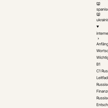
spanis
ukrain
interne
Anfäng
Wortsc
Wichti
B1
C1 Rus
Leitfa
Russis
Finanz
Russis
Entsch