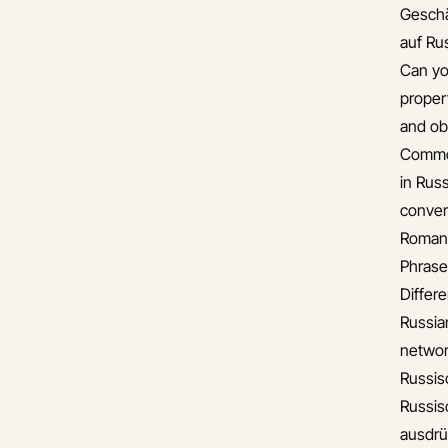
Gesch
auf Ru
Can yo
proper
and ob
Common
in Rus
conver
Romant
Phrase
Differ
Russia
networ
Russis
Russis
ausdr