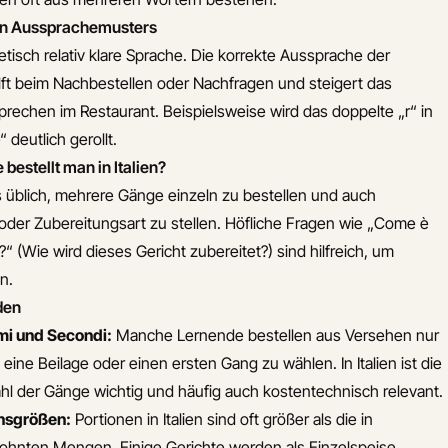
en Aussprachemusters
netisch relativ klare Sprache. Die korrekte Aussprache der
lft beim Nachbestellen oder Nachfragen und steigert das
rechen im Restaurant. Beispielsweise wird das doppelte „r“ in
 deutlich gerollt.
 bestellt man in Italien?
aus üblich, mehrere Gänge einzeln zu bestellen und auch
oder Zubereitungsart zu stellen. Höfliche Fragen wie „Come è
“ (Wie wird dieses Gericht zubereitet?) sind hilfreich, um
n.
den
mi und Secondi:
Manche Lernende bestellen aus Versehen nur
ine Beilage oder einen ersten Gang zu wählen. In Italien ist die
l der Gänge wichtig und häufig auch kostentechnisch relevant.
onsgrößen:
Portionen in Italien sind oft größer als die in
ohnten Mengen. Einige Gerichte werden als Einzelspeise,