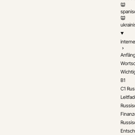
spanis
ukrain
interne
Anfäng
Wortsc
Wichti
B1
C1 Rus
Leitfa
Russis
Finanz
Russis
Entsch