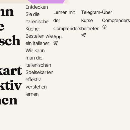
nn
Entdecken
Lernen mit
Telegram-
Über
Sie die
e
der
Kurse
Comprenders
italienische
Comprenders
beitreten
Küche:
isch
Bestellen wie
App
ein Italiener:
Wie kann
man die
kart
italienischen
Speisekarten
ktiv
effektiv
verstehen
hen
lernen