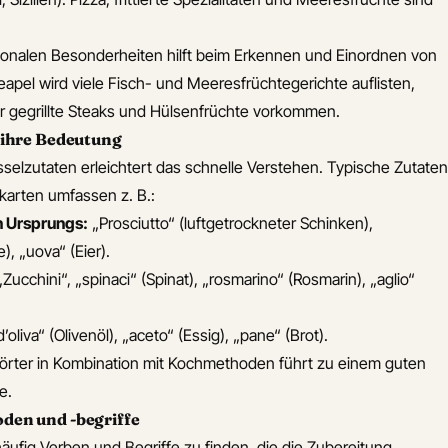
onalen Besonderheiten hilft beim Erkennen und Einordnen von
apel wird viele Fisch- und Meeresfrüchtegerichte auflisten,
r gegrillte Steaks und Hülsenfrüchte vorkommen.
 ihre Bedeutung
selzutaten erleichtert das schnelle Verstehen. Typische Zutaten
ekarten umfassen z. B.:
n Ursprungs:
„Prosciutto“ (luftgetrockneter Schinken),
), „uova“ (Eier).
Zucchini“, „spinaci“ (Spinat), „rosmarino“ (Rosmarin), „aglio“
d’oliva“ (Olivenöl), „aceto“ (Essig), „pane“ (Brot).
örter in Kombination mit Kochmethoden führt zu einem guten
e.
den und -begriffe
äufig Verben und Begriffe zu finden, die die Zubereitung