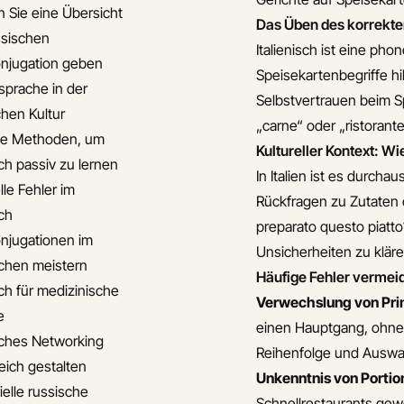
 Sie eine Übersicht
Das Üben des korrekt
ssischen
Italienisch ist eine pho
njugation geben
Speisekartenbegriffe hi
sprache in der
Selbstvertrauen beim Sp
chen Kultur
„carne“ oder „ristorante“
ve Methoden, um
Kultureller Kontext: Wie
ch passiv zu lernen
In Italien ist es durch
lle Fehler im
Rückfragen zu Zutaten 
ch
preparato questo piatto?
njugationen im
Unsicherheiten zu kläre
chen meistern
Häufige Fehler vermei
ch für medizinische
Verwechslung von Pri
e
einen Hauptgang, ohne e
ches Networking
Reihenfolge und Auswah
eich gestalten
Unkenntnis von Porti
ielle russische
Schnellrestaurants gew