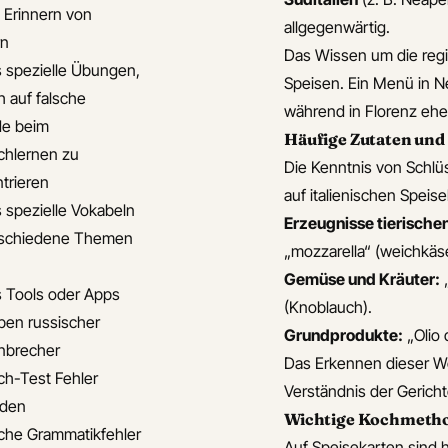
s Erinnern von
allgegenwärtig.
rn
Das Wissen um die regi
s spezielle Übungen,
Speisen. Ein Menü in Ne
h auf falsche
während in Florenz ehe
de beim
Häufige Zutaten und
chlernen zu
Die Kenntnis von Schlüs
trieren
auf italienischen Speis
s spezielle Vokabeln
Erzeugnisse tierische
rschiedene Themen
„mozzarella“ (weichkäse
Gemüse und Kräuter:
„
s Tools oder Apps
(Knoblauch).
en russischer
Grundprodukte:
„Olio 
nbrecher
Das Erkennen dieser W
ch-Test Fehler
Verständnis der Gericht
iden
Wichtige Kochmetho
che Grammatikfehler
Auf Speisekarten sind h