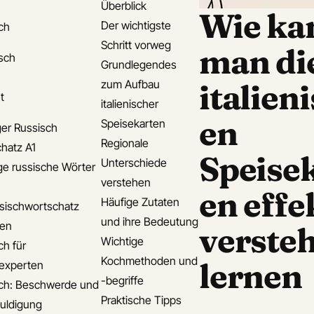
Überblick
Wie ka
Der wichtigste
ch
Schritt vorweg
man di
isch
Grundlegendes
zum Aufbau
italien
t
italienischer
en
Speisekarten
er Russisch
Regionale
hatz A1
Speise
Unterschiede
ge russische Wörter
verstehen
en effe
Häufige Zutaten
sischwortschatz
und ihre Bedeutung
den
verste
Wichtige
ch für
Kochmethoden und
lernen
experten
-begriffe
ch: Beschwerde und
Praktische Tipps
uldigung