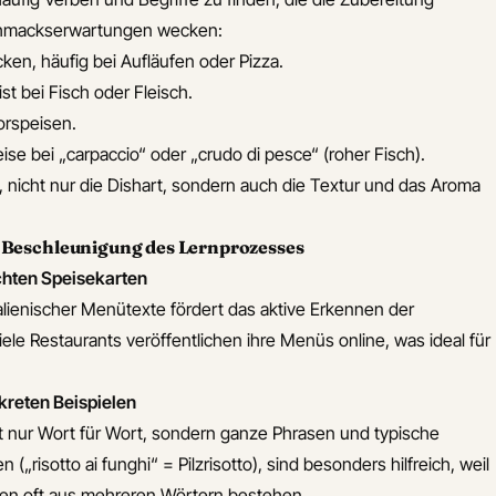
hmackserwartungen wecken:
en, häufig bei Aufläufen oder Pizza.
ist bei Fisch oder Fleisch.
 Vorspeisen.
ise bei „carpaccio“ oder „crudo di pesce“ (roher Fisch).
 nicht nur die Dishart, sondern auch die Textur und das Aroma
r Beschleunigung des Lernprozesses
chten Speisekarten
alienischer Menütexte fördert das aktive Erkennen der
iele Restaurants veröffentlichen ihre Menüs online, was ideal für
kreten Beispielen
ht nur Wort für Wort, sondern ganze Phrasen und typische
„risotto ai funghi“ = Pilzrisotto), sind besonders hilfreich, weil
ten oft aus mehreren Wörtern bestehen.