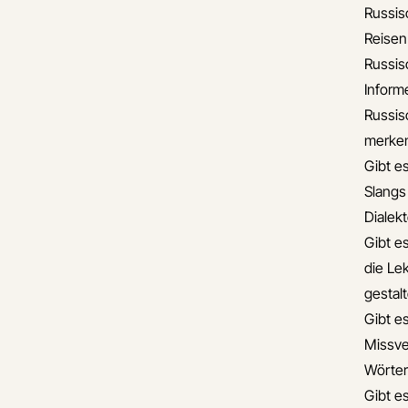
Russis
Reisen
Russis
Informe
Russis
merke
Gibt e
Slangs
Dialek
Gibt e
die Lek
gestal
Gibt e
Missve
Wörter
Gibt e