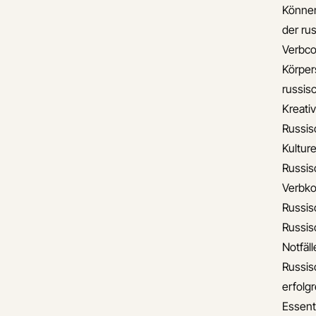
Können
der ru
Verbco
Körper
russis
Kreati
Russis
Kulture
Russis
Verbko
Russis
Russis
Notfäll
Russis
erfolgr
Essent