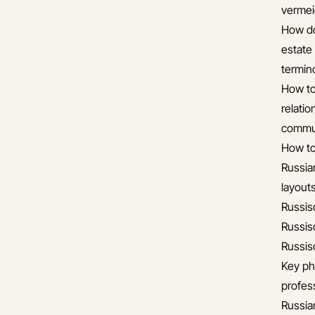
verme
How do
estate
termin
How to
relati
commun
How to
Russia
layout
Russis
Russis
Russis
Key ph
profess
Russia