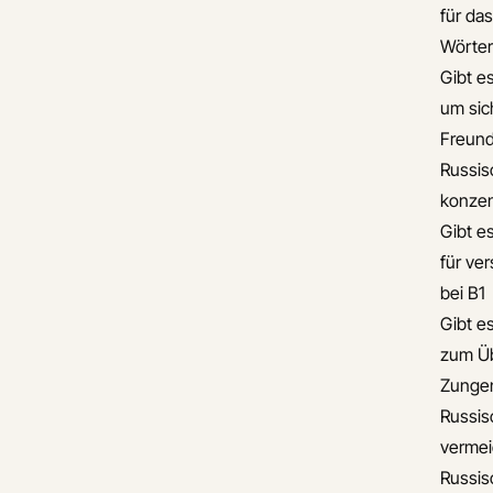
für da
Wörte
Gibt e
um sic
Freun
Russis
konzen
Gibt e
für ve
bei B1
Gibt e
zum Üb
Zunge
Russis
verme
Russis