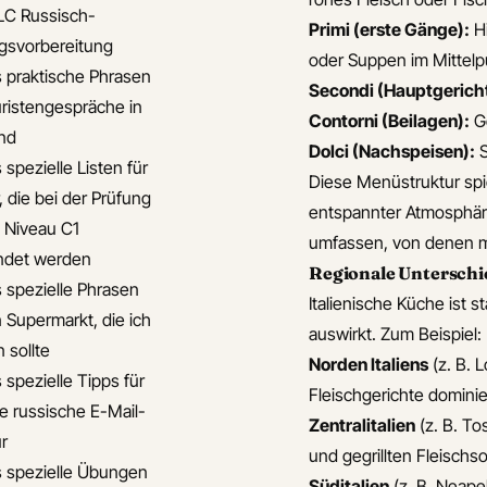
LC Russisch-
Primi (erste Gänge):
Hi
gsvorbereitung
oder Suppen im Mittelp
s praktische Phrasen
Secondi (Hauptgerich
uristengespräche in
Contorni (Beilagen):
Ge
nd
Dolci (Nachspeisen):
S
 spezielle Listen für
Diese Menüstruktur spie
, die bei der Prüfung
entspannter Atmosphäre
s Niveau C1
umfassen, von denen me
ndet werden
Regionale Unterschi
s spezielle Phrasen
Italienische Küche ist s
n Supermarkt, die ich
auswirkt. Zum Beispiel:
 sollte
Norden Italiens
(z. B. 
 spezielle Tipps für
Fleischgerichte dominie
le russische E-Mail-
Zentralitalien
(z. B. To
ur
und gegrillten Fleischso
s spezielle Übungen
Süditalien
(z. B. Neapel