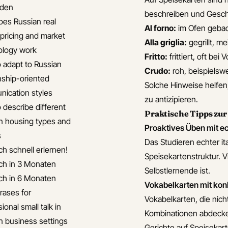
iden
beschreiben und Gesc
es Russian real
Al forno:
im Ofen geback
 pricing and market
Alla griglia:
gegrillt, me
ology work
Fritto:
frittiert, oft bei
 adapt to Russian
Crudo:
roh, beispielswe
onship-oriented
Solche Hinweise helfen,
ication styles
zu antizipieren.
 describe different
Praktische Tipps zu
n housing types and
Proaktives Üben mit e
s
Das Studieren echter it
ch schnell erlernen!
Speisekartenstruktur. V
ch in 3 Monaten
Selbstlernende ist.
ch in 6 Monaten
Vokabelkarten mit kon
rases for
Vokabelkarten, die nic
ional small talk in
Kombinationen abdecken (
n business settings
Gerichte auf Speisekar