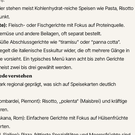
er stehen meist Kohlenhydrat-reiche Speisen wie Pasta, Risotto
unkt.
te):
Fleisch- oder Fischgerichte mit Fokus auf Proteinquelle.
müse und andere Beilagen, oft separat bestellt.
üße Abschlussgerichte wie “tiramisu” oder “panna cotta”.
gelt die italienische Esskultur wider, die oft mehrere Gänge in
 vorsieht. Ein typisches Menü kann acht bis zehn Gerichte
ist zwei bis drei gewählt werden.
ede verstehen
tark regional geprägt, was sich auf Speisekarten deutlich
Lombardei, Piemont): Risotto, „polenta“ (Maisbrei) und kräftige
ren.
skana, Rom): Einfachere Gerichte mit Fokus auf Hülsenfrüchte
rten.
, Sizilien): Pizza, frittierte Spezialitäten und Meeresfrüchte sind