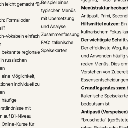
Beispiel eines
ch leicht gemacht für
Menüstruktur beobac
typischen Menüs
Antipasti, Primi, Secondi
mit Übersetzung
ch: Formal oder
Hilfsmittel nutzen:
Ein
und Analyse
ll?
kulinarischem Fokus kan
Zusammenfassung
ch-Vokabeln einfach
Der wichtigste Schritt
FAQ: Italienische
n
Der effektivste Weg, it
Speisekarten
s bekannte regionale
und Anwenden häufig ve
 in russischen
realen Menüs. Dies erm
ten
Verstehen von Zuberei
s eine Möglichkeit,
Essensentscheidungen v
tionen individuell zu
Grundlegendes zum A
ten
Italienische Speisekarte
s häufige
bedeutsam ist:
rständnisse mit
Antipasti (Vorspeisen)
n auf B1-Niveau
“bruschetta” (geröstet
s Online-Kurse für
rohes Fleisch oder Fisc