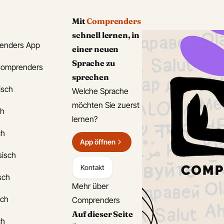
Mit
Comprenders
schnell lernen, in
enders App
einer neuen
Sprache zu
Comprenders
sprechen
isch
Welche Sprache
möchten Sie zuerst
ch
lernen?
ch
App öffnen
sisch
Kontakt
isch
Mehr über
sch
Comprenders
Auf dieser Seite
ch