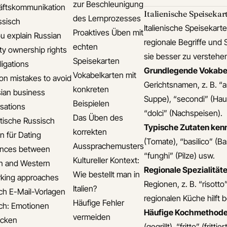
zur Beschleunigung
äftskommunikation
Italienische Speisekar
des Lernprozesses
ssisch
Italienische Speisekart
Proaktives Üben mit
u explain Russian
regionale Begriffe und Sp
echten
ty ownership rights
sie besser zu verstehe
Speisekarten
ligations
Grundlegende Vokabel
Vokabelkarten mit
 mistakes to avoid
Gerichtsnamen, z. B. “a
konkreten
sian business
Suppe), “secondi” (Haup
Beispielen
sations
“dolci” (Nachspeisen).
Das Üben des
ische Russisch
Typische Zutaten ken
korrekten
n für Dating
(Tomate), “basilico” (Ba
Aussprachemusters
ences between
“funghi” (Pilze) usw.
Kultureller Kontext:
n and Western
Regionale Spezialität
Wie bestellt man in
king approaches
Regionen, z. B. “risott
Italien?
ch E-Mail-Vorlagen
regionalen Küche hilft 
Häufige Fehler
ch: Emotionen
Häufige Kochmethode
vermeiden
ücken
(gegrillt), “fritto” (fri