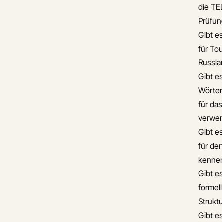
die TE
Prüfun
Gibt e
für To
Russla
Gibt es
Wörter
für da
verwe
Gibt e
für de
kennen
Gibt es
formel
Strukt
Gibt e