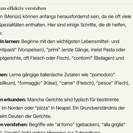
ten effektiv verstehen
en (Menüs) können anfangs herausfordernd sein, da sie oft viele
ezialitäten enthalten. Hier sind einige Schritte, die dir helfen,
n:
n lernen:
Beginne mit den wichtigsten Lebensmittel- und
ntipasti” (Vorspeisen), “primi” (erste Gänge, meist Pasta oder
tgerichte, oft Fleisch oder Fisch), “contorni” (Beilagen) und
nen:
Lerne gängige italienische Zutaten wie “pomodoro”
silikum), “formaggio” (Käse), “carne” (Fleisch), “pesce” (Fisch),
en erkunden:
Manche Gerichte sind typisch für bestimmte
o” im Norden oder “pizza” in Neapel. Ein Grundverständnis der
beim Deuten der Gerichte.
n verstehen:
Begriffe wie “al forno” (gebacken), “alla griglia”
ttiert), “crudo” (roh) geben Hinweise zur Zubereitung.