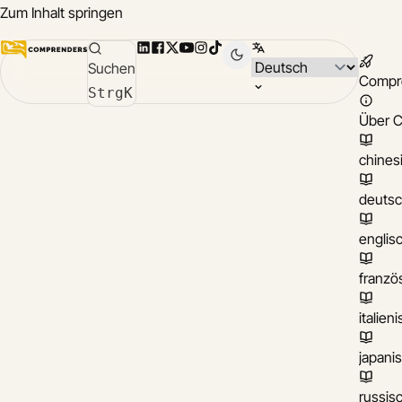
Zum Inhalt springen
LinkedIn
Facebook
X
YouTube
Instagram
TikTok
Sprache wählen
Suchen
Compr
Strg
K
Über 
chines
deuts
englis
franzö
italien
japani
russis