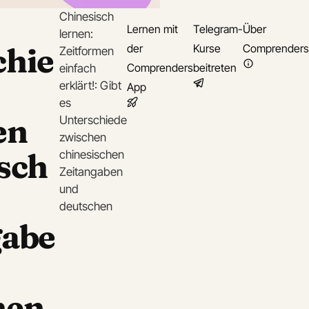
Chinesisch
Lernen mit
Telegram-
Über
lernen:
chie
der
Kurse
Comprenders
Zeitformen
Comprenders
beitreten
einfach
erklärt!: Gibt
App
es
en
Unterschiede
zwischen
sch
chinesischen
Zeitangaben
und
deutschen
gabe
hen