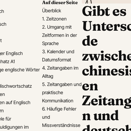
Auf dieser Seite
Gibt es
Überblick
ch
1. Zeitzonen
Unters
isch
2. Umgang mit
Zeitformen in der
de
t
Sprache
zwisch
3. Kalender und
er Englisch
Datumsformat
hatz A1
chinesi
4. Zeitangaben im
ge englische Wörter
Alltag
en
5. Zeitangaben und
lischwortschatz
praktische
den
Zeitan
Kommunikation
en auf Englisch
6. Häufige Fehler
n und
rn
und
le für
deutsc
Missverständnisse
uldigungen im