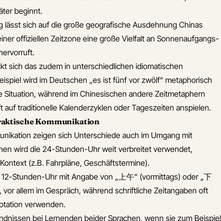
äter beginnt.
ltag lässt sich auf die große geografische Ausdehnung Chinas
einer offiziellen Zeitzone eine große Vielfalt an Sonnenaufgangs-
ervorruft.
t sich das zudem in unterschiedlichen idiomatischen
piel wird im Deutschen „es ist fünf vor zwölf“ metaphorisch
che Situation, während im Chinesischen andere Zeitmetaphern
ft auf traditionelle Kalenderzyklen oder Tageszeiten anspielen.
praktische Kommunikation
munikation zeigen sich Unterschiede auch im Umgang mit
hen wird die 24-Stunden-Uhr weit verbreitet verwendet,
Kontext (z.B. Fahrpläne, Geschäftstermine).
ie 12-Stunden-Uhr mit Angabe von „上午“ (vormittags) oder „下
, vor allem im Gespräch, während schriftliche Zeitangaben oft
otation verwenden.
ändnissen bei Lernenden beider Sprachen, wenn sie zum Beispiel