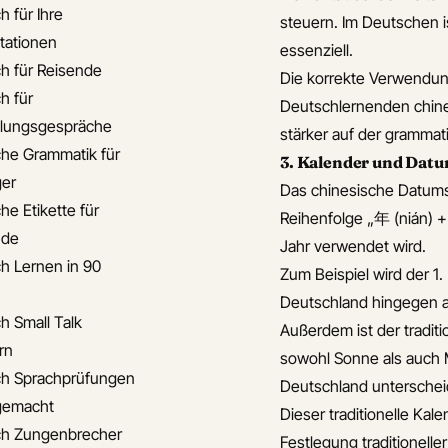
h für Ihre
steuern. Im Deutschen i
tationen
essenziell.
ch für Reisende
Die korrekte Verwendung
h für
Deutschlernenden chine
llungsgespräche
stärker auf der grammati
che Grammatik für
3. Kalender und Dat
er
Das chinesische Datumsf
he Etikette für
Reihenfolge „年 (nián) +
nde
Jahr verwendet wird.
ch Lernen in 90
Zum Beispiel wird der 
Deutschland hingegen a
h Small Talk
Außerdem ist der traditi
rn
sowohl Sonne als auch 
ch Sprachprüfungen
Deutschland unterschei
 gemacht
Dieser traditionelle Kal
ch Zungenbrecher
Festlegung traditionell