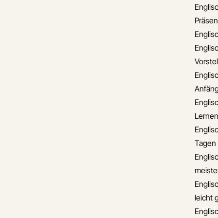
Englisc
Präsen
Englis
Englisc
Vorste
Englis
Anfäng
Englisc
Lerne
Englis
Tagen
Englisc
meiste
Englis
leicht
Englis