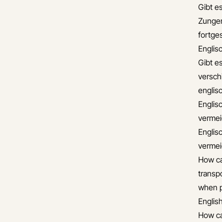
Gibt es
Zungen
fortge
Englis
Gibt e
versch
englis
Englis
verme
Englis
verme
How ca
transp
when pl
Englis
How ca