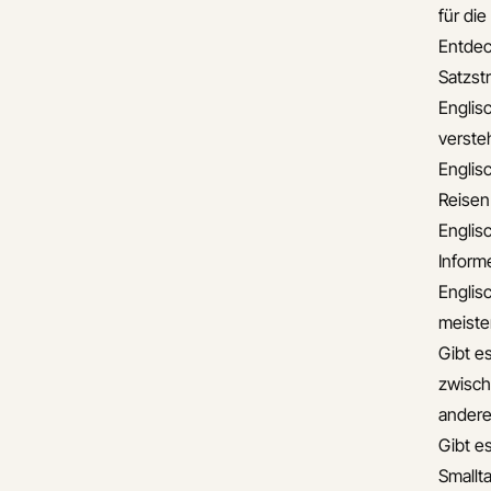
für di
Entdec
Satzst
Englis
verste
Englis
Reisen
Englis
Informe
Englis
meiste
Gibt e
zwisch
andere
Gibt es
Smallta