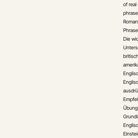
of real
phrase
Romant
Phrase
Die wi
Unters
britis
amerik
Englis
Englis
ausdr
Empfe
Übunge
Grund
Englis
Einste