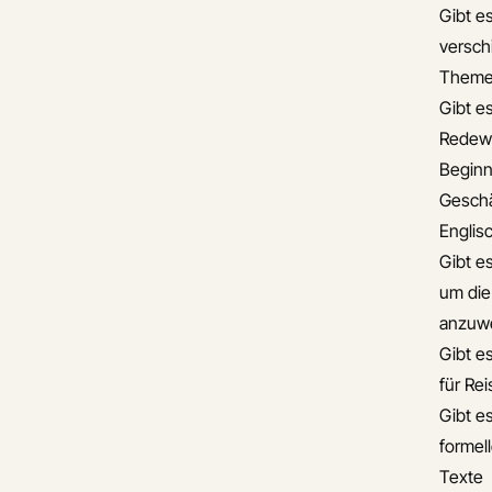
Gibt es
versch
Theme
Gibt es
Redew
Beginn
Geschä
Englis
Gibt e
um die
anzuw
Gibt e
für Re
Gibt es
formel
Texte