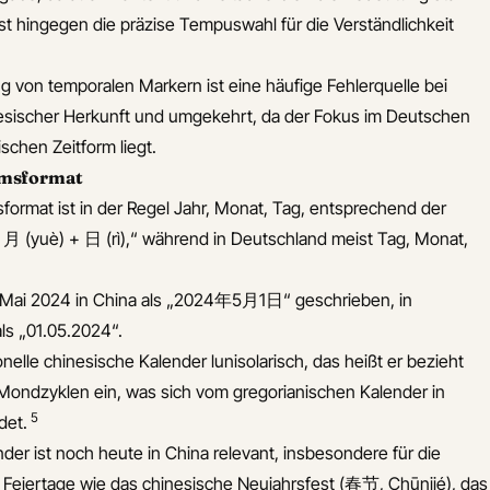
st hingegen die präzise Tempuswahl für die Verständlichkeit
 von temporalen Markern ist eine häufige Fehlerquelle bei
sischer Herkunft und umgekehrt, da der Fokus im Deutschen
schen Zeitform liegt.
umsformat
ormat ist in der Regel Jahr, Monat, Tag, entsprechend der
 月 (yuè) + 日 (rì),“ während in Deutschland meist Tag, Monat,
1. Mai 2024 in China als „2024年5月1日“ geschrieben, in
ls „01.05.2024“.
onelle chinesische Kalender lunisolarisch, das heißt er bezieht
Mondzyklen ein, was sich vom gregorianischen Kalender in
5
det.
ender ist noch heute in China relevant, insbesondere für die
er Feiertage wie das chinesische Neujahrsfest (春节, Chūnjié), das