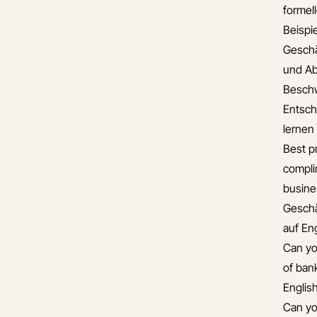
formel
Beispie
Gesch
und A
Besch
Entsch
lernen
Best pr
compli
busine
Gesch
auf En
Can yo
of ban
Englis
Can yo