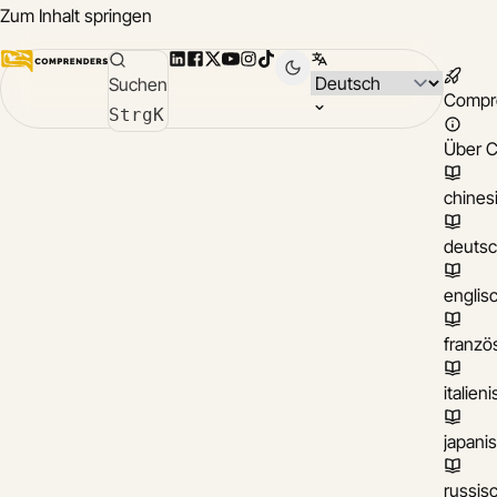
Zum Inhalt springen
LinkedIn
Facebook
X
YouTube
Instagram
TikTok
Sprache wählen
Suchen
Compr
Strg
K
Über 
chines
deuts
englis
franzö
italien
japani
russis