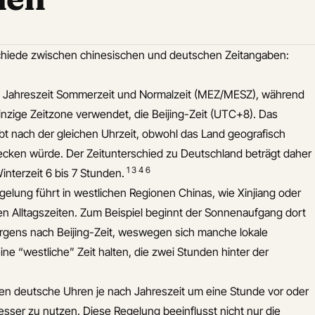
chiede zwischen chinesischen und deutschen Zeitangaben:
h Jahreszeit Sommerzeit und Normalzeit (MEZ/MESZ), während
 einzige Zeitzone verwendet, die Beijing-Zeit (UTC+8). Das
bt nach der gleichen Uhrzeit, obwohl das Land geografisch
cken würde. Der Zeitunterschied zu Deutschland beträgt daher
1
3
4
6
nterzeit 6 bis 7 Stunden.
elung führt in westlichen Regionen Chinas, wie Xinjiang oder
n Alltagszeiten. Zum Beispiel beginnt der Sonnenaufgang dort
orgens nach Beijing-Zeit, weswegen sich manche lokale
ne “westliche” Zeit halten, die zwei Stunden hinter der
len deutsche Uhren je nach Jahreszeit um eine Stunde vor oder
esser zu nutzen. Diese Regelung beeinflusst nicht nur die