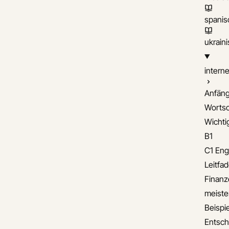
spanis
ukrain
interne
Anfäng
Wortsc
Wichti
B1
C1 Eng
Leitfa
Finanz
meiste
Beispie
Entsch