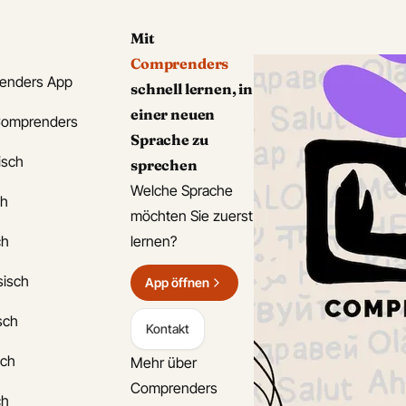
Mit
Comprenders
enders App
schnell lernen, in
einer neuen
Comprenders
Sprache zu
isch
sprechen
Welche Sprache
ch
möchten Sie zuerst
ch
lernen?
sisch
App öffnen
isch
Kontakt
sch
Mehr über
Comprenders
ch