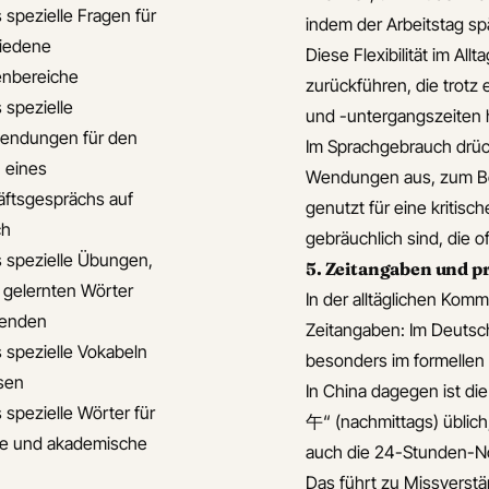
 spezielle Fragen für
indem der Arbeitstag sp
iedene
Diese Flexibilität im Al
nbereiche
zurückführen, die trotz 
 spezielle
und -untergangszeiten h
endungen für den
Im Sprachgebrauch drück
 eines
Wendungen aus, zum Beis
ftsgesprächs auf
genutzt für eine kritis
ch
gebräuchlich sind, die o
s spezielle Übungen,
5. Zeitangaben und 
 gelernten Wörter
In der alltäglichen Kom
enden
Zeitangaben: Im Deutsc
s spezielle Vokabeln
besonders im formellen 
isen
In China dagegen ist d
 spezielle Wörter für
午“ (nachmittags) üblich
le und akademische
auch die 24-Stunden-N
Das führt zu Missverst