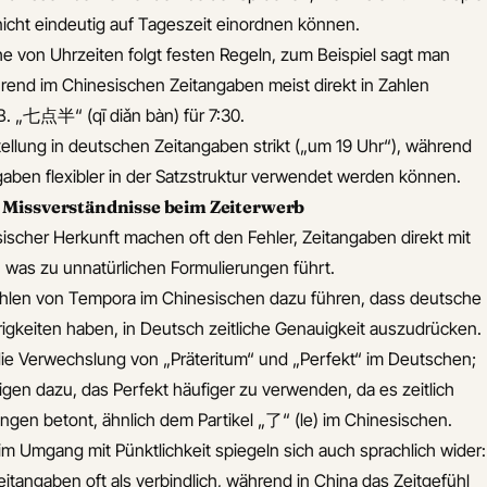
nicht eindeutig auf Tageszeit einordnen können.
 von Uhrzeiten folgt festen Regeln, zum Beispiel sagt man
ährend im Chinesischen Zeitangaben meist direkt in Zahlen
. „七点半“ (qī diǎn bàn) für 7:30.
ellung in deutschen Zeitangaben strikt („um 19 Uhr“), während
aben flexibler in der Satzstruktur verwendet werden können.
d Missverständnisse beim Zeiterwerb
scher Herkunft machen oft den Fehler, Zeitangaben direkt mit
, was zu unnatürlichen Formulierungen führt.
hlen von Tempora im Chinesischen dazu führen, dass deutsche
igkeiten haben, in Deutsch zeitliche Genauigkeit auszudrücken.
t die Verwechslung von „Präteritum“ und „Perfekt“ im Deutschen;
gen dazu, das Perfekt häufiger zu verwenden, da es zeitlich
en betont, ähnlich dem Partikel „了“ (le) im Chinesischen.
im Umgang mit Pünktlichkeit spiegeln sich auch sprachlich wider:
itangaben oft als verbindlich, während in China das Zeitgefühl