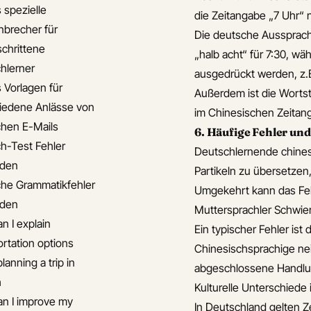
 spezielle
die Zeitangabe „7 Uhr“ 
brecher für
Die deutsche Aussprache
schrittene
„halb acht“ für 7:30, w
chlerner
ausgedrückt werden, z.B
s Vorlagen für
Außerdem ist die Wortst
iedene Anlässe von
im Chinesischen Zeitang
chen E-Mails
6. Häufige Fehler un
ch-Test Fehler
Deutschlernende chinesi
iden
Partikeln zu übersetzen
che Grammatikfehler
Umgekehrt kann das Fe
iden
Muttersprachler Schwier
n I explain
Ein typischer Fehler is
ortation options
Chinesischsprachige nei
anning a trip in
abgeschlossene Handlung
h
Kulturelle Unterschiede 
n I improve my
In Deutschland gelten Ze