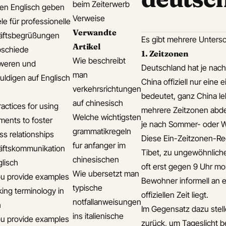
beim Zeiterwerb
len Englisch geben
Verweise
le für professionelle
Verwandte
äftsbegrüßungen
Es gibt mehrere Unters
Artikel
bschiede
1. Zeitzonen
Wie beschreibt
weren und
Deutschland hat je nac
man
uldigen auf Englisch
China offiziell nur eine
verkehrsrichtungen
bedeutet, ganz China le
auf chinesisch
actices for using
mehrere Zeitzonen abde
Welche wichtigsten
ments to foster
je nach Sommer- oder Wi
grammatikregeln
ss relationships
Diese Ein-Zeitzonen-Reg
fur anfanger im
äftskommunikation
Tibet, zu ungewöhnliche
chinesischen
glisch
oft erst gegen 9 Uhr m
Wie ubersetzt man
u provide examples
Bewohner informell an ei
typische
king terminology in
offiziellen Zeit liegt.
notfallanweisungen
h
Im Gegensatz dazu stel
ins italienische
u provide examples
zurück, um Tageslicht b