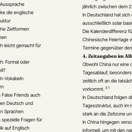
e Aussprache
jährlich zwischen dem 21
ke die englische
In Deutschland hat sich
ruktur
ausschließlich solar bas
che Zeitformen
Die Kalenderdifferenz f
hen
Chinesische Feiertage w
ch leicht gemacht für
Termine gegenüber den 
4. Zeitangaben im All
ch: Formal oder
Obwohl China nur eine of
ll?
Tagesablauf, besonders
ch-Vokabeln
zeitlich oft an die tat
rn
3
1
vorkommt.
s False Friends auch
In Deutschland folgen d
en Deutsch und
Tagesstruktur, auch im H
n Sprachen
stark an die Zeitzone u
 spezielle Fragen für
In China hingegen versc
lk auf Englisch
informell, um mit den n