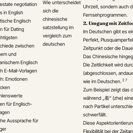
Wie unterscheidet
 estate negotiation
Uhrzeit, sondern auch di
sich die
s in English
Fernsehprogrammen.
chinesische
ische Englisch
2. Umgang mit Zeitfo
satzstellung im
n für Dating
Im Deutschen gibt es ei
vergleich zum
chtigsten
Perfekt, Plusquamperfekt
deutschen
chiede zwischen
Zeitpunkt oder die Daue
chem und
Das Chinesische hingeg
anischem Englisch
Die Zeitlichkeit wird du
ch E-Mail-Vorlagen
(abgeschlossen, andauer
ch: Emotionen
2
7
wie im Deutschen.
ücken
Zum Beispiel zeigt das 
hlenswerte
während „着“ (zhe) eine
n für Englisch-
nach Partikel unterschi
lagen
schwerfällt.
che Aussprache für
Diese Aspektorientierun
iger
Flexibilität bei der Zei