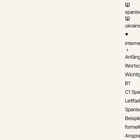
spanis
ukrain
interne
Anfäng
Wortsc
Wichti
B1
C1 Spa
Leitfa
Spanis
Beispie
formel
Anspra