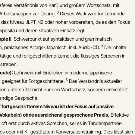
tieferes Verständnis von Kanji und großem Wortschatz, mit
3
Arbeitsmappen zur Übung.
Dieses Werk wird für Lernende
f das Niveau JLPT N2 oder höher vorbereiten, da es den Fokus
posita und deren situativen Einsatz legt.
ple II
: Schwerpunkt auf syntaktisch und grammatisch
3
 praktisches Alltags-Japanisch, inkl. Audio-CD.
Die Inhalte
stätige und fortgeschrittene Lerner, die flüssiges Sprechen in
nstreben.
heute)
: Lehrwerk mit Einblicken in moderne japanische
6
, geeignet für Fortgeschrittene.
Das Verständnis aktueller
men unterstützt nicht nur den Wortschatz, sondern erleichtert
bendige Gespräche.
f fortgeschrittenem Niveau ist der Fokus auf passive
, Vokabeln) ohne ausreichend gesprochene Praxis.
Effektive
h oft erst durch aktives Sprechen, sei es in Tandempartner-
s oder mit KI-gestütztem Konversationstraining. Dies lässt sich