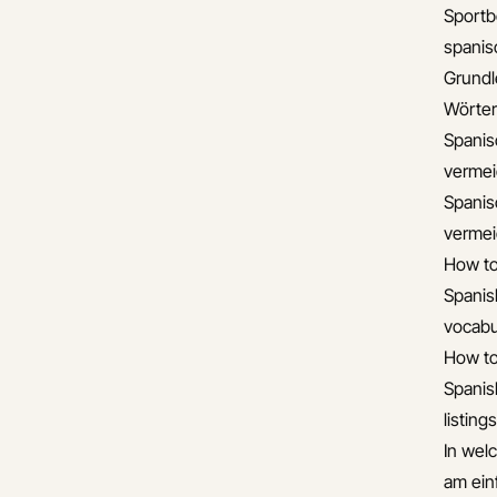
Sportb
spani
Grundl
Wörter
Spanis
verme
Spanis
verme
How to
Spanis
vocabu
How to
Spanis
listings
In wel
am ein