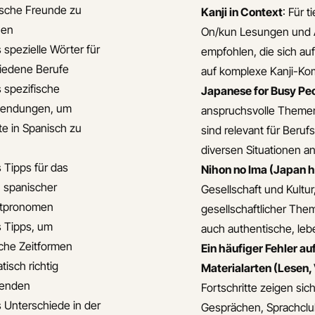
sche Freunde zu
Kanji in Context
: Für 
nen
On/kun Lesungen und 
 spezielle Wörter für
empfohlen, die sich au
iedene Berufe
auf komplexe Kanji-Kom
s spezifische
Japanese for Busy Peo
endungen, um
anspruchsvolle Themen,
te in Spanisch zu
sind relevant für Beruf
diversen Situationen a
s Tipps für das
Nihon no Ima (Japan 
 spanischer
Gesellschaft und Kultur
ktpronomen
gesellschaftlicher The
s Tipps, um
auch authentische, le
che Zeitformen
Ein häufiger Fehler au
tisch richtig
Materialarten (Lesen
enden
Fortschritte zeigen sic
s Unterschiede in der
Gesprächen, Sprachclub