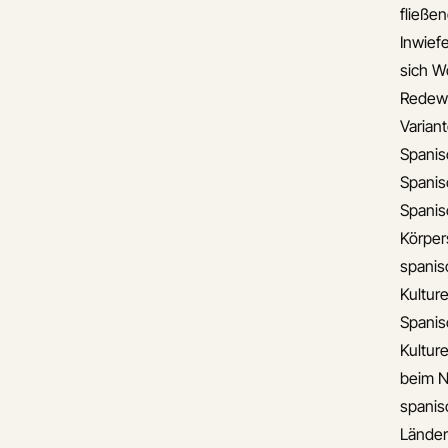
fließe
Inwief
sich W
Redew
Varian
Spanis
Spanis
Spanis
Körper
spanis
Kulture
Spanis
Kultur
beim N
spanis
Lände