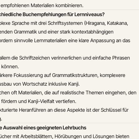
r empfohlenen Materialien kombinieren.
chiedliche Buchempfehlungen für Lernniveaus?
plexe Sprache mit drei Schriftsystemen (Hiragana, Katakana,
ierenden Grammatik und einer stark kontextabhängigen
rdern sinnvolle Lernmaterialien eine klare Anpassung an das
llem die Schriftzeichen verinnerlichen und einfache Phrasen
n können.
ärkere Fokussierung auf Grammatikstrukturen, komplexere
sbau von Wortschatz inklusive Kanji.
hen oft Materialien, die auf realistische Themen eingehen, den
fördern und Kanji-Vielfalt vertiefen.
turierte Heranführen an diese Aspekte ist der Schlüssel für
.
die Auswahl eines geeigneten Lehrbuchs
cher mit Arbeitsblättern, Hörübungen und Lösungen bieten