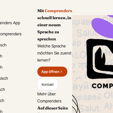
Mit
Comprenders
schnell lernen, in
enders App
einer neuen
Sprache zu
Comprenders
sprechen
isch
Welche Sprache
möchten Sie zuerst
ch
lernen?
ch
App öffnen
sisch
Kontakt
isch
Mehr über
sch
Comprenders
Auf dieser Seite
ch