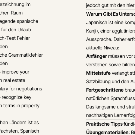
ezeichnung im
jedoch gut mit den hie
schen Raum
Warum Gibt Es Unters
egende spanische
Japanisch ist eine kom
 für den Urlaub
Kanji), einer agglutin
ch-Test Fehler
Aussprache. Daher erfo
iden
aktuelle Niveau:
che Grammatikfehler
Anfänger
müssen vor a
iden
verstehen sowie bilde
 improve your
Mittelstufe
verlangt st
h real estate
Satzbildung und den Au
lary for negotiations
Fortgeschrittene
brauc
 recognize key
natürlichen Sprachfluss 
h terms in property
Das langsame und struk
nachhaltigen Lernerfolg
chen Ländern ist es
Praktische Tipps für 
fachsten, Spanisch
Übungsmaterialien:
Bü