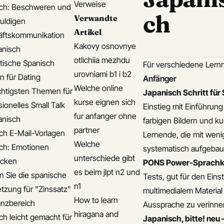
Verweise
ch: Beschweren und
ch
Verwandte
uldigen
Artikel
äftskommunikation
Kakovy osnovnye
anisch
otlichiia mezhdu
ische Spanisch
Für verschiedene Lernn
urovniami b1 i b2
n für Dating
Anfänger
Welche online
chtigsten Themen für
Japanisch Schritt für 
kurse eignen sich
ionelles Small Talk
Einstieg mit Einführung
fur anfanger ohne
anisch
farbigen Bildern und k
partner
ch E-Mail-Vorlagen
Lernende, die mit wenig
Welche
ch: Emotionen
systematisch aufgebaut
unterschiede gibt
ücken
PONS Power-Sprachk
es beim jlpt n2 und
en Sie die spanische
Tests, gut für den Eins
n1
tzung für "Zinssatz"
multimedialem Material 
How to learn
anzbereich
Aussprache zu verinnerl
hiragana and
ch leicht gemacht für
Japanisch, bitte! neu