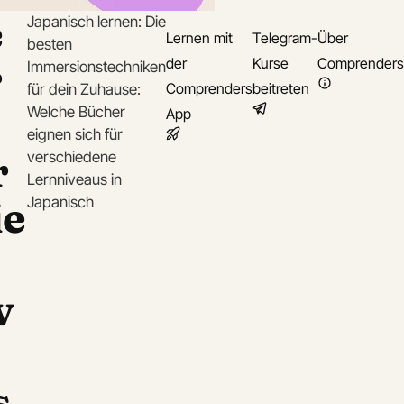
e
Japanisch lernen: Die
Lernen mit
Telegram-
Über
besten
r
der
Kurse
Comprenders
Immersionstechniken
Comprenders
beitreten
für dein Zuhause:
Welche Bücher
App
eignen sich für
r
verschiedene
Lernniveaus in
ie
Japanisch
v
s