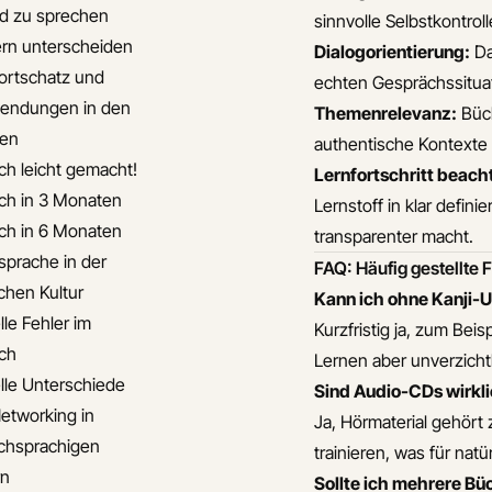
nd zu sprechen
sinnvolle Selbstkontroll
ern unterscheiden
Dialogorientierung:
Da
ortschatz und
echten Gesprächssitua
endungen in den
Themenrelevanz:
Büch
ten
authentische Kontexte 
ch leicht gemacht!
Lernfortschritt beach
ch in 3 Monaten
Lernstoff in klar defin
ch in 6 Monaten
transparenter macht.
sprache in der
FAQ: Häufig gestellte
chen Kultur
Kann ich ohne Kanji-U
lle Fehler im
Kurzfristig ja, zum Beis
ch
Lernen aber unverzicht
elle Unterschiede
Sind Audio-CDs wirkli
etworking in
Ja, Hörmaterial gehört
chsprachigen
trainieren, was für natü
rn
Sollte ich mehrere Bü