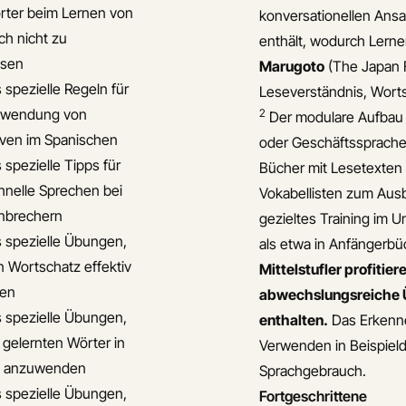
ter beim Lernen von
konversationellen Ansat
ch nicht zu
enthält, wodurch Lerne
ssen
Marugoto
(The Japan 
 spezielle Regeln für
Leseverständnis, Worts
rwendung von
2
Der modulare Aufbau is
iven im Spanischen
oder Geschäftssprach
 spezielle Tipps für
Bücher mit Lesetexten
hnelle Sprechen bei
Vokabellisten zum Aus
nbrechern
gezieltes Training im U
s spezielle Übungen,
als etwa in Anfängerbü
 Wortschatz effektiv
Mittelstufler profiti
nen
abwechslungsreiche 
s spezielle Übungen,
enthalten.
Das Erkenne
 gelernten Wörter in
Verwenden in Beispield
n anzuwenden
Sprachgebrauch.
s spezielle Übungen,
Fortgeschrittene