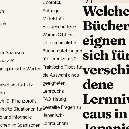
Überblick
Welch
Anfänger
ch
Mittelstufe
Büche
isch
Fortgeschrittene
Warum Gibt Es
eignen
t
Unterschiedliche
sich fü
Buchempfehlungen
er Spanisch
für Lernniveaus?
hatz A1
versch
Praktische Tipps für
ge spanische Wörter
die Auswahl eines
dene
geeigneten
nischwortschatz
Lehrbuchs
den
Lernni
FAQ: Häufig
ch für Finanzprofis
gestellte Fragen zu
eaus in
lhafte Situationen für
Japanisch-
le und informelle
Japani
Lehrbüchern
chen im Spanischen