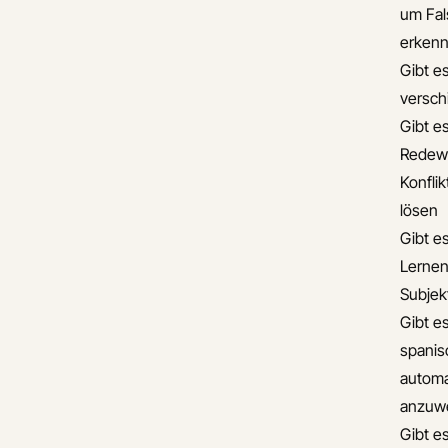
um Fal
erken
Gibt es
versch
Gibt e
Redew
Konflik
lösen
Gibt e
Lernen
Subje
Gibt e
spanis
automa
anzuw
Gibt e