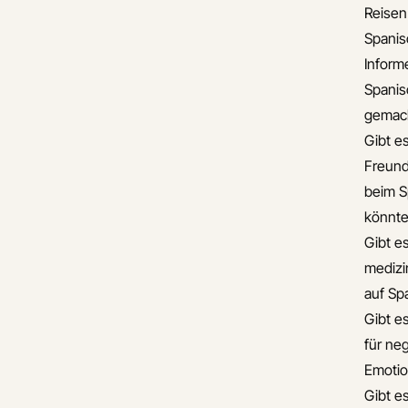
Reisen
Spanis
Informe
Spanis
gemac
Gibt e
Freund
beim S
könnt
Gibt es
medizi
auf Sp
Gibt e
für neg
Emotio
Gibt e