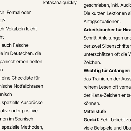
katakana quickly
geschrieben, inkl. Aud
ch: Formal oder
Die kurzen Lektionen si
ll?
Alltagssituationen.
ch-Vokabeln leicht
Arbeitsbücher für Hi
ht
Schritt-Anleitungen u
s auch Falsche
der zwei Silbenschriften
e im Deutschen, die
unterschätzen oft die 
panischlernen helfen
Zeichen.
en
Wichtig für Anfänger:
 eine Checkliste für
das Trainieren der Aus
nische Notfallphrasen
reinem Lesen oft verna
anisch
der Kana-Zeichen ents
s spezielle Ausdrücke
können.
ative oder positive
Mittelstufe
nen im Spanisch
Genki I
: Sehr beliebt z
s spezielle Methoden,
viele Beispiele und Üb