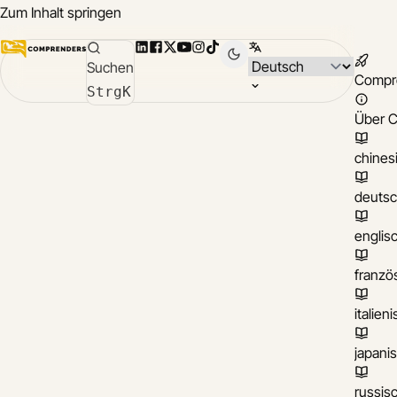
Zum Inhalt springen
LinkedIn
Facebook
X
YouTube
Instagram
TikTok
Sprache wählen
Suchen
Compr
Strg
K
Über 
chines
deuts
englis
franzö
italien
japani
russis