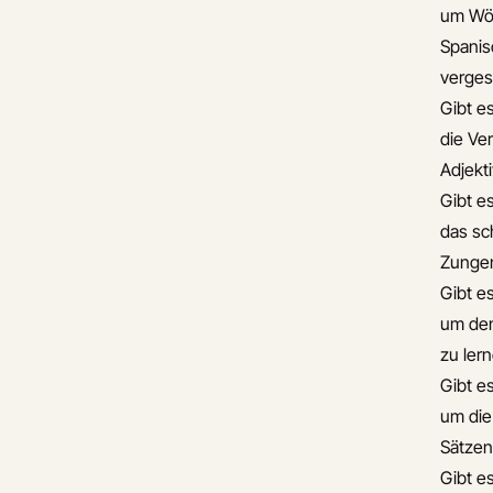
um Wör
Spanis
verge
Gibt es
die Ve
Adjekt
Gibt es
das sc
Zunge
Gibt e
um den
zu ler
Gibt e
um die
Sätze
Gibt e