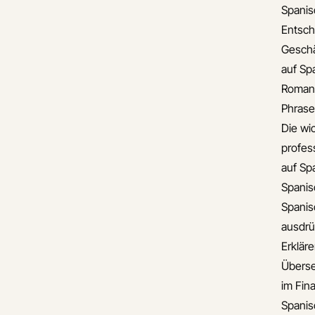
Spanis
Entsch
Gesch
auf Sp
Romant
Phrase
Die wi
profess
auf Sp
Spanis
Spanis
ausdr
Erklär
Überse
im Fin
Spanis