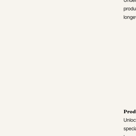
Under
Product Integration
produ
Techniques
sse
longev
Advanced Use Cases
ainien
ernet
éviations courantes à éviter
ns un mail professionnel
ide de Voyage Allemand
lemand pour Entrevues
lemand pour Réunions et
ésentations
lemand pour les voyageurs
Prod
ux amis
Unlock
rlez allemand comme un natif !
speci
tuces pour bien prononcer CH,