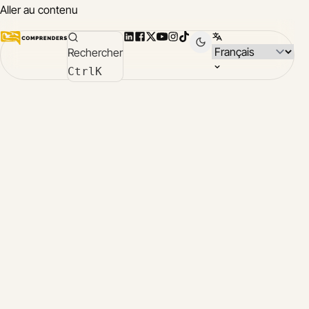
Aller au contenu
LinkedIn
Facebook
X
YouTube
Instagram
TikTok
Selectionner la lang
Rechercher
Co
Ctrl
K
À 
al
ang
chi
es
fra
ita
ja