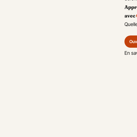
mment adapter le ton entre
Appr
it et oral en contexte pro
avec
lemand
Quell
mment adapter sa stratégie de
gociation en fonction des
Ouvr
gions allemandes
En sa
mment adapter son
mportement au travail en
lemagne
rfectionnez votre accent
lemand
mment appeler les urgences
 Allemagne et numéros utiles
mment apprendre les couleurs
 allemand
mment apprendre les jours de