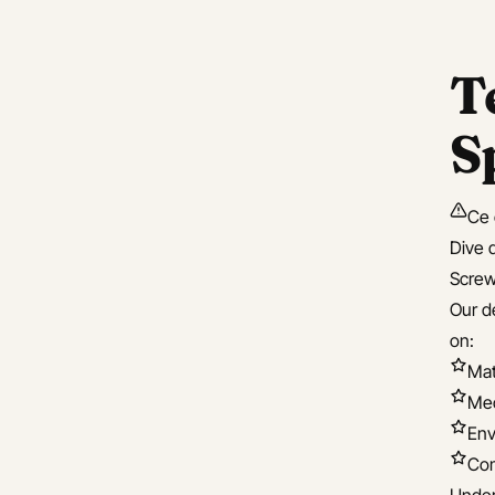
Apprenez rapidement à
ue
T
converser dans une
mprenders App
nouvelle langue avec
S
Comprenders
propos de Comprenders
Quelle langue aimeriez-
lemand
vous apprendre en premier
Ce 
?
lais
Dive d
Screw
Ouvrir l'application
nois
Our d
Contactez-nous
on:
pagnol
Mat
En savoir plus sur
nçais
Mec
Comprenders
Env
lien
Sur cette page
Com
Vue d’ensemble
ponais