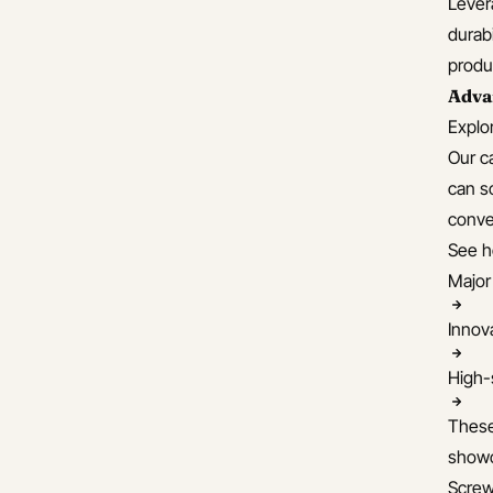
Lever
et Umlauts en allemand
durabi
uces pour choisir entre sein et
produ
ben au parfait
Adva
uces pour prendre le train ou
Explo
i depuis l'aéroport allemand
Our c
nque et finance en allemand
can s
lemand Professionnel
conve
mbien d'heures par semaine
See h
ur progresser rapidement en
Major 
lemand
prenez l'allemand facilement !
Innov
mbien de temps moyen pour
High-s
teindre un niveau B2 en
lemand
These
mment acheter un ticket de
showc
ansport en Allemagne
Screw