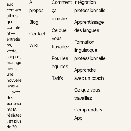
À
Comment
Intégration
aux
propos
ça
professionnelle
convers
ations
marche
Blog
Apprentissage
qui
compte
Ce que
des langues
Contact
nt —
vous
entretie
Formation
Wiki
ns,
travaillez
linguistique
vente,
support,
Pour les
professionnelle
manage
équipes
ment,
Apprendre
une
Tarifs
avec un coach
nouvelle
langue
Ce que vous
— avec
travaillez
des
partenai
Comprenders
res IA
réalistes
App
, en plus
de 20